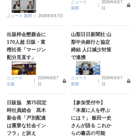
ニュース
2026年8月7
｜
新聞
日
ニュース
新聞
｜
2026年8月7日
出版梓会懇親会に
山梨日日新聞社 山
170人超 日販・富
梨中央銀行と協定
樫社長「マージン
締結 人口減少対策
配分見直す」
で連携
ニュース
2026年8月7
ニュース
2026年8月7
｜
｜
出版
日
新聞
日
日販協 第75回定
【参加受付中】
時社員総会 髙木
「本屋に人を呼ぶ
新会長「戸別配達
には？」 飯田一史
は重要な社会イン
さんが語る これか
フラ」と訴え
らの書店の可能