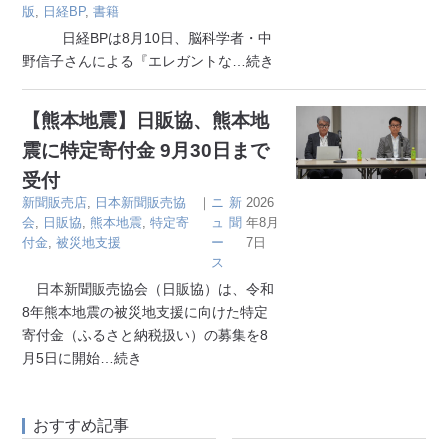
版
,
日経BP
,
書籍
日経BPは8月10日、脳科学者・中
野信子さんによる『エレガントな
…続き
【熊本地震】日販協、熊本地
震に特定寄付金 9月30日まで
受付
新聞販売店
,
日本新聞販売協
｜
ニ
新
2026
会
,
日販協
,
熊本地震
,
特定寄
ュ
聞
年8月
付金
,
被災地支援
ー
7日
ス
日本新聞販売協会（日販協）は、令和
8年熊本地震の被災地支援に向けた特定
寄付金（ふるさと納税扱い）の募集を8
月5日に開始
…続き
おすすめ記事