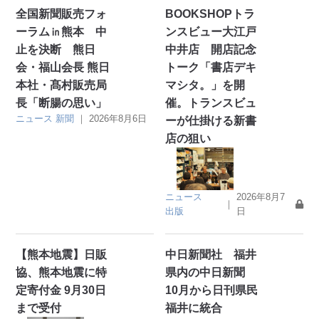
全国新聞販売フォ
BOOKSHOPトラ
ーラム㏌熊本 中
ンスビュー大江戸
止を決断 熊日
中井店 開店記念
会・福山会長 熊日
トーク「書店デキ
本社・髙村販売局
マシタ。」を開
長「断腸の思い」
催。トランスビュ
ニュース
新聞
｜
2026年8月6日
ーが仕掛ける新書
店の狙い
ニュース
2026年8月7
｜
出版
日
【熊本地震】日販
中日新聞社 福井
協、熊本地震に特
県内の中日新聞
定寄付金 9月30日
10月から日刊県民
まで受付
福井に統合