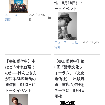
性 8月18日にト
ークイベント
ニュース
2026年8月6
｜
新聞
日
ニュース
出版
2026年8月5
｜
告知
日
【参加受付中】本
【参加受付中】第
はどうすれば届く
6回「活字文化フ
のか──けんごさん
ォーラム」（文化
が語るSNS時代の
通信社） 出版流
発信術 9月3日に
通・書店の持続を
トークイベント
テーマに 9月4日
開催