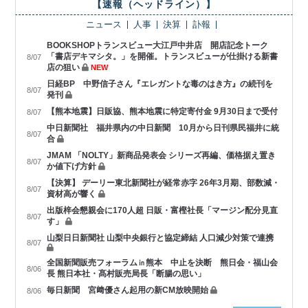
【速報（ヘッドライン）】
ニュース
人事
決算
訃報
BOOKSHOPトランスビュー大江戸中井店 開店記念トーク
「書店デキマシタ。」を開催。トランスビューが仕掛ける新書
8/07
店の狙い
NEW
日経BP 中野信子さん『エレガントな毒のはき方』の続刊を
8/07
発刊
【熊本地震】日販協、熊本地震に特定寄付金 9月30日まで受付
8/07
中日新聞社 福井県内の中日新聞 10月から日刊県民福井に統
8/07
合
JMAM 「NOLTY」新商品発表会 シリーズ再編、価格据え置き
8/07
か値下げ方針
【決算】 デーリー東北新聞社が経常赤字 26年3月期、部数減・
8/07
資材高が響く
出版梓会懇親会に170人超 日販・富樫社長「マージン配分見直
8/07
す」
山梨日日新聞社 山梨中央銀行と協定締結 人口減少対策で連携
8/07
全国新聞販売フォーラム㏌熊本 中止を決断 熊日会・福山会
8/06
長 熊日本社・髙村販売局長「断腸の思い」
毎日新聞 宮﨑優さん起用の新CM放映開始
8/06