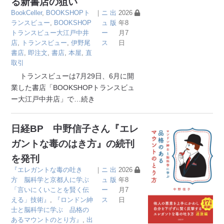
る新書店の狙い
BookCeller
,
BOOKSHOPト
｜
ニ
出
2026
ランスビュー
,
BOOKSHOP
ュ
版
年8
トランスビュー大江戸中井
ー
月7
店
,
トランスビュー
,
伊野尾
ス
日
書店
,
即注文
,
書店
,
本屋
,
直
取引
トランスビューは7月29日、6月に開
業した書店「BOOKSHOPトランスビュ
ー大江戸中井店」で
…続き
日経BP 中野信子さん『エレ
ガントな毒のはき方』の続刊
を発刊
『エレガントな毒の吐き
｜
ニ
出
2026
方 脳科学と京都人に学ぶ
ュ
版
年8
「言いにくいことを賢く伝
ー
月7
える」技術』
,
『ロンドン紳
ス
日
士と脳科学に学ぶ 品格の
あるマウントのとり方』
,
出