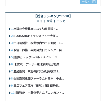
一覧へ
【総合ランキング1〜10】
今日
今週
一ヶ月
出版梓会懇親会に170人超 日販・...
BOOKSHOPトランスビュー大江...
中日新聞社 福井県内の中日新聞 1...
取協・雑協 年間発売日カレンダー発...
講談社 トップレベルドメイン「.m...
【決算】 デーリー東北新聞社が経常...
産経新聞 東北6県での紙版発行11...
全国新聞販売フォーラム㏌熊本 中止...
書店フェア競う「BFC」第3回開催...
日経BP 中野信子さん『エレガント...