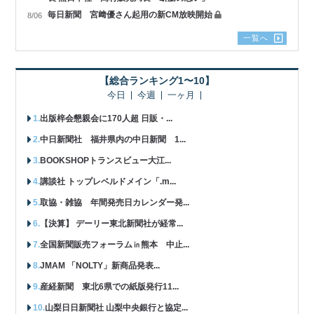
毎日新聞 宮﨑優さん起用の新CM放映開始
8/06
一覧へ
【総合ランキング1〜10】
今日
今週
一ヶ月
出版梓会懇親会に170人超 日販・...
中日新聞社 福井県内の中日新聞 1...
BOOKSHOPトランスビュー大江...
講談社 トップレベルドメイン「.m...
取協・雑協 年間発売日カレンダー発...
【決算】 デーリー東北新聞社が経常...
全国新聞販売フォーラム㏌熊本 中止...
JMAM 「NOLTY」新商品発表...
産経新聞 東北6県での紙版発行11...
山梨日日新聞社 山梨中央銀行と協定...