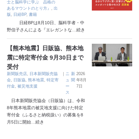
士と脳科学に学ぶ 品格の
あるマウントのとり方』
,
出
版
,
日経BP
,
書籍
日経BPは8月10日、脳科学者・中
野信子さんによる『エレガントな
…続き
【熊本地震】日販協、熊本地
震に特定寄付金 9月30日まで
受付
新聞販売店
,
日本新聞販売協
｜
ニ
新
2026
会
,
日販協
,
熊本地震
,
特定寄
ュ
聞
年8月
付金
,
被災地支援
ー
7日
ス
日本新聞販売協会（日販協）は、令和
8年熊本地震の被災地支援に向けた特定
寄付金（ふるさと納税扱い）の募集を8
月5日に開始
…続き