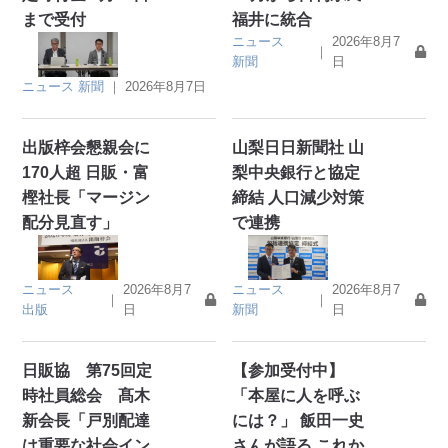
まで受付
福井に統合
ニュース
2026年8月7
｜
新聞
日
ニュース
新聞
｜
2026年8月7日
出版梓会懇親会に
山梨日日新聞社 山
170人超 日販・富
梨中央銀行と協定
樫社長「マージン
締結 人口減少対策
配分見直す」
で連携
ニュース
2026年8月7
ニュース
2026年8月7
｜
｜
出版
日
新聞
日
日販協 第75回定
【参加受付中】
時社員総会 髙木
「本屋に人を呼ぶ
新会長「戸別配達
には？」 飯田一史
は重要な社会イン
さんが語る これか