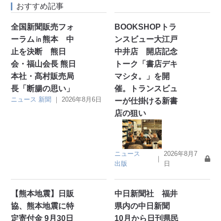
おすすめ記事
全国新聞販売フォ
BOOKSHOPトラ
ーラム㏌熊本 中
ンスビュー大江戸
止を決断 熊日
中井店 開店記念
会・福山会長 熊日
トーク「書店デキ
本社・髙村販売局
マシタ。」を開
長「断腸の思い」
催。トランスビュ
ニュース
新聞
｜
2026年8月6日
ーが仕掛ける新書
店の狙い
ニュース
2026年8月7
｜
出版
日
【熊本地震】日販
中日新聞社 福井
協、熊本地震に特
県内の中日新聞
定寄付金 9月30日
10月から日刊県民