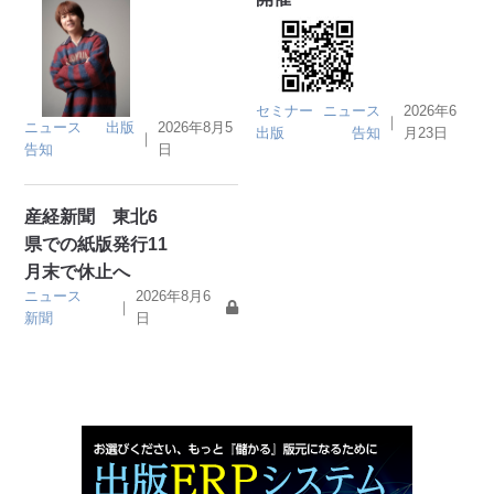
セミナー
ニュース
2026年6
｜
ニュース
出版
2026年8月5
出版
告知
月23日
｜
告知
日
産経新聞 東北6
県での紙版発行11
月末で休止へ
ニュース
2026年8月6
｜
新聞
日