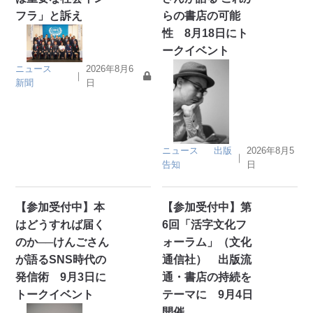
フラ」と訴え
らの書店の可能
性 8月18日にト
ークイベント
ニュース
2026年8月6
｜
新聞
日
ニュース
出版
2026年8月5
｜
告知
日
【参加受付中】本
【参加受付中】第
はどうすれば届く
6回「活字文化フ
のか──けんごさん
ォーラム」（文化
が語るSNS時代の
通信社） 出版流
発信術 9月3日に
通・書店の持続を
トークイベント
テーマに 9月4日
開催