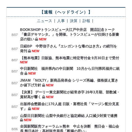
【速報（ヘッドライン）】
ニュース
人事
決算
訃報
BOOKSHOPトランスビュー大江戸中井店 開店記念トーク
「書店デキマシタ。」を開催。トランスビューが仕掛ける新書
8/07
店の狙い
NEW
日経BP 中野信子さん『エレガントな毒のはき方』の続刊を
8/07
発刊
NEW
【熊本地震】日販協、熊本地震に特定寄付金 9月30日まで受付
8/07
NEW
中日新聞社 福井県内の中日新聞 10月から日刊県民福井に統
8/07
合
NEW
JMAM 「NOLTY」新商品発表会 シリーズ再編、価格据え置き
8/07
か値下げ方針
NEW
【決算】 デーリー東北新聞社が経常赤字 26年3月期、部数減・
8/07
資材高が響く
NEW
出版梓会懇親会に170人超 日販・富樫社長「マージン配分見直
8/07
す」
NEW
山梨日日新聞社 山梨中央銀行と協定締結 人口減少対策で連携
8/07
NEW
全国新聞販売フォーラム㏌熊本 中止を決断 熊日会・福山会
8/06
長 熊日本社・髙村販売局長「断腸の思い」