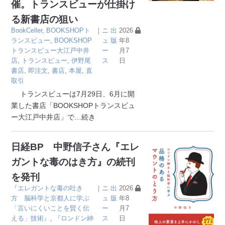
催。トランスビューが仕掛け
る新書店の狙い
BookCeller
,
BOOKSHOPト
｜
ニ
出
2026
ランスビュー
,
BOOKSHOP
ュ
版
年8
トランスビュー大江戸中井
ー
月7
店
,
トランスビュー
,
伊野尾
ス
日
書店
,
即注文
,
書店
,
本屋
,
直
取引
トランスビューは7月29日、6月に開
業した書店「BOOKSHOPトランスビュ
ー大江戸中井店」で
…続き
日経BP 中野信子さん『エレ
ガントな毒のはき方』の続刊
を発刊
『エレガントな毒の吐き
｜
ニ
出
2026
方 脳科学と京都人に学ぶ
ュ
版
年8
「言いにくいことを賢く伝
ー
月7
える」技術』
,
『ロンドン紳
ス
日