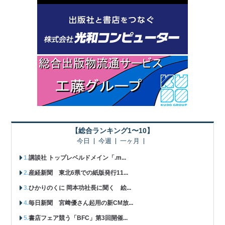
【総合ランキング1〜10】
今日
今週
一ヶ月
講談社 トップレベルドメイン「.m...
産経新聞 東北6県での紙版発行11...
ひかりのくに 岡本功社長に聞く 絵...
毎日新聞 宮﨑優さん起用の新CM放...
書店フェア競う「BFC」第3回開催...