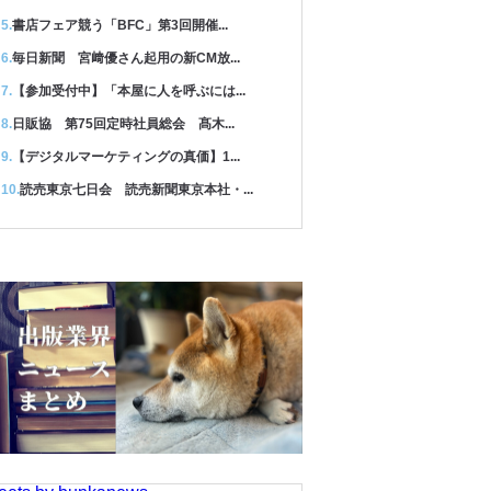
書店フェア競う「BFC」第3回開催...
毎日新聞 宮﨑優さん起用の新CM放...
【参加受付中】「本屋に人を呼ぶには...
日販協 第75回定時社員総会 髙木...
【デジタルマーケティングの真価】1...
読売東京七日会 読売新聞東京本社・...