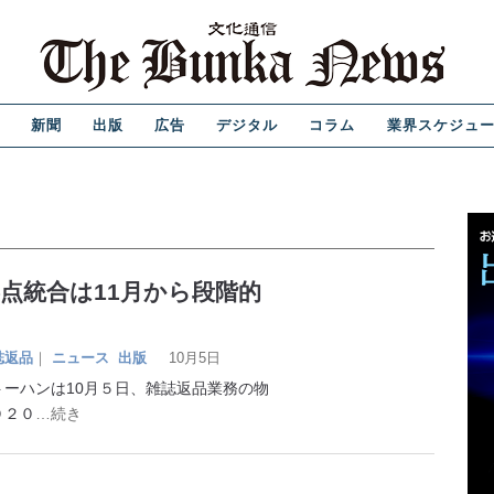
新聞
出版
広告
デジタル
コラム
業界スケジュ
点統合は11月から段階的
誌返品
｜
ニュース
出版
10月5日
ーハンは10月５日、雑誌返品業務の物
０２０
…続き