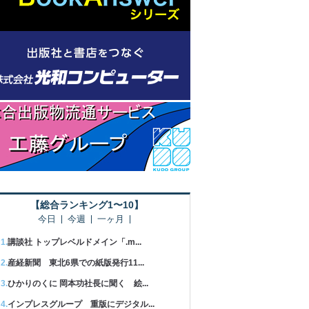
【総合ランキング1〜10】
今日
今週
一ヶ月
講談社 トップレベルドメイン「.m...
産経新聞 東北6県での紙版発行11...
ひかりのくに 岡本功社長に聞く 絵...
インプレスグループ 重版にデジタル...