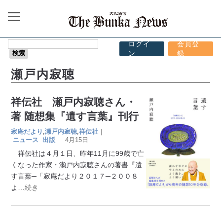
ログイ
会員登
ン
録
瀬戸内寂聴
祥伝社 瀬戸内寂聴さん・
著 随想集『遺す言葉』刊行
寂庵だより
,
瀬戸内寂聴
,
祥伝社
｜
ニュース
出版
4月15日
祥伝社は４月１日、昨年11月に99歳で亡
くなった作家・瀬戸内寂聴さんの著書『遺
す言葉─「寂庵だより２０１７─２００８
よ
…続き