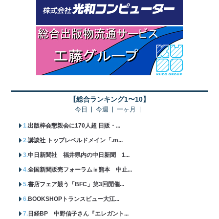
【総合ランキング1〜10】
今日
今週
一ヶ月
出版梓会懇親会に170人超 日販・...
講談社 トップレベルドメイン「.m...
中日新聞社 福井県内の中日新聞 1...
全国新聞販売フォーラム㏌熊本 中止...
書店フェア競う「BFC」第3回開催...
BOOKSHOPトランスビュー大江...
日経BP 中野信子さん『エレガント...