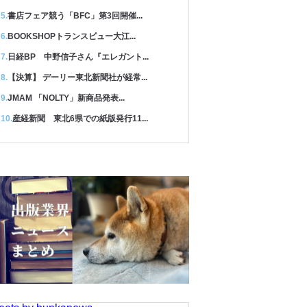
書店フェア競う「BFC」第3回開催...
BOOKSHOPトランスビュー大江...
日経BP 中野信子さん『エレガント...
【決算】 デーリー東北新聞社が経常...
JMAM 「NOLTY」新商品発表...
産経新聞 東北6県での紙版発行11...