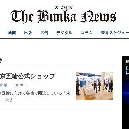
新聞
出版
広告
デジタル
コラム
業界スケジュ
会
東京五輪公式ショップ
出版
6月28日
京五輪に向けて各地で開設している「東
」
…続き