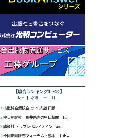
【総合ランキング1〜10】
今日
今週
一ヶ月
出版梓会懇親会に170人超 日販・...
中日新聞社 福井県内の中日新聞 1...
講談社 トップレベルドメイン「.m...
全国新聞販売フォーラム㏌熊本 中止...