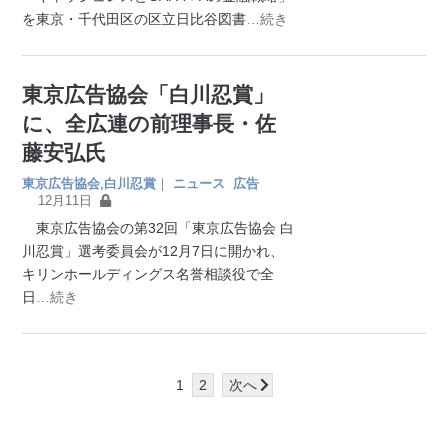
を東京・千代田区の区立日比谷図書
…続き
東京広告協会「白川忍賞」
に、全広連の前理事長・佐
藤安弘氏
東京広告協会
,
白川忍賞
｜
ニュース
広告
12月11日
東京広告協会の第32回「東京広告協会 白
川忍賞」選考委員会が12月7日に開かれ、
キリンホールディングス名誉相談役で全
日
…続き
1
2
次へ