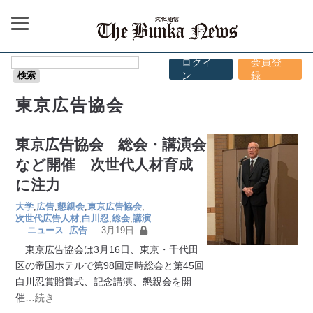
ログイ
会員登
ン
録
東京広告協会
東京広告協会 総会・講演会
など開催 次世代人材育成
に注力
大学
,
広告
,
懇親会
,
東京広告協会
,
次世代広告人材
,
白川忍
,
総会
,
講演
｜
ニュース
広告
3月19日
東京広告協会は3月16日、東京・千代田
区の帝国ホテルで第98回定時総会と第45回
白川忍賞贈賞式、記念講演、懇親会を開
催
…続き