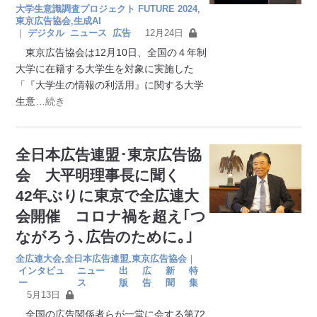
大学生意識調査プロジェクト FUTURE 2024
,
東京広告協会
,
生成AI
｜
デジタル
ニュース
広告
12月24日
東京広告協会は12月10日、全国の４年制
大学に在籍する大学生を対象に実施した
「『大学生の情報の利活用』に関する大学
生意
…続き
全日本広告連盟･東京広告協
会 大平明理事長に聞く
42年ぶりに東京で全広連大
会開催 コロナ禍を超え｢つ
ながろう､広告のために｡｣
全広連大会
,
全日本広告連盟
,
東京広告協会
｜
インタビュ
ニュー
出
広
新
特
ー
ス
版
告
聞
集
5月13日
全国の広告関係者らが一堂に会する第72