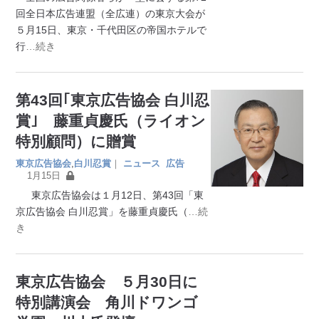
回全日本広告連盟（全広連）の東京大会が
５月15日、東京・千代田区の帝国ホテルで
行
…続き
第43回｢東京広告協会 白川忍
賞｣ 藤重貞慶氏（ライオン
特別顧問）に贈賞
東京広告協会
,
白川忍賞
｜
ニュース
広告
1月15日
東京広告協会は１月12日、第43回「東
京広告協会 白川忍賞」を藤重貞慶氏（
…続
き
東京広告協会 ５月30日に
特別講演会 角川ドワンゴ