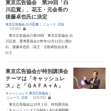
東京広告協会 第39回「白
川忍賞」、花王・元会長の
後藤卓也氏に決定
東京広告協会
,
白川忍賞
｜
ニュース
広告
1月16日
東京広告協会の第39回「東京広告協会 白
川忍賞」選考委員会が昨年12月11日に開か
れ、後藤卓也氏（花王・元取締役会会長
…
続き
東京広告協会が特別講演会
テーマは「キャッシュレ
ス」と「ＧＡＦＡ＋Ａ」
キャッシュレス
,
東京広告協会
｜
ニュース
広告
10月23日
東京広告協会は10月１日、特別講演会
「キャッシュレスとGAFA＋Aの金融戦略」