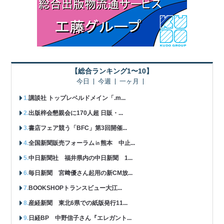
【総合ランキング1〜10】
今日
今週
一ヶ月
講談社 トップレベルドメイン「.m...
出版梓会懇親会に170人超 日販・...
書店フェア競う「BFC」第3回開催...
全国新聞販売フォーラム㏌熊本 中止...
中日新聞社 福井県内の中日新聞 1...
毎日新聞 宮﨑優さん起用の新CM放...
BOOKSHOPトランスビュー大江...
産経新聞 東北6県での紙版発行11...
日経BP 中野信子さん『エレガント...