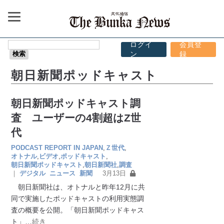
ログイ
会員登
ン
録
朝日新聞ポッドキャスト
朝日新聞ポッドキャスト調
査 ユーザーの4割超はZ世
代
PODCAST REPORT IN JAPAN
,
Ｚ世代
,
オトナル
,
ビデオ
,
ポッドキャスト
,
朝日新聞ポッドキャスト
,
朝日新聞社
,
調査
｜
デジタル
ニュース
新聞
3月13日
朝日新聞社は、オトナルと昨年12月に共
同で実施したポッドキャストの利用実態調
査の概要を公開。「朝日新聞ポッドキャス
ト」
…続き