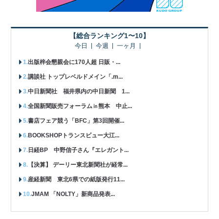
【総合ランキング1〜10】
今日
今週
一ヶ月
出版梓会懇親会に170人超 日販・...
講談社 トップレベルドメイン「.m...
中日新聞社 福井県内の中日新聞 1...
全国新聞販売フォーラム㏌熊本 中止...
書店フェア競う「BFC」第3回開催...
BOOKSHOPトランスビュー大江...
日経BP 中野信子さん『エレガント...
【決算】 デーリー東北新聞社が経常...
産経新聞 東北6県での紙版発行11...
JMAM 「NOLTY」新商品発表...