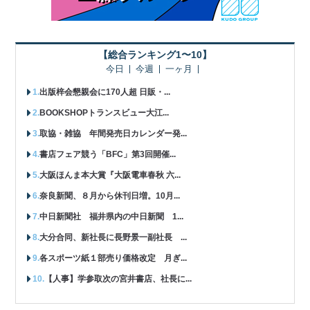
【総合ランキング1〜10】
今日
今週
一ヶ月
出版梓会懇親会に170人超 日販・...
BOOKSHOPトランスビュー大江...
取協・雑協 年間発売日カレンダー発...
書店フェア競う「BFC」第3回開催...
大阪ほんま本大賞『大阪電車春秋 六...
奈良新聞、８月から休刊日増。10月...
中日新聞社 福井県内の中日新聞 1...
大分合同、新社長に長野景一副社長 ...
各スポーツ紙１部売り価格改定 月ぎ...
【人事】学参取次の宮井書店、社長に...