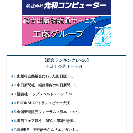
【総合ランキング1〜10】
今日
今週
一ヶ月
出版梓会懇親会に170人超 日販・...
中日新聞社 福井県内の中日新聞 1...
講談社 トップレベルドメイン「.m...
BOOKSHOPトランスビュー大江...
全国新聞販売フォーラム㏌熊本 中止...
書店フェア競う「BFC」第3回開催...
日経BP 中野信子さん『エレガント...