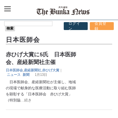
ログイ
会員登
ン
録
日本医師会
赤ひげ大賞に5氏 日本医師
会、産経新聞社主催
日本医師会
,
産経新聞社
,
赤ひげ大賞
｜
ニュース
新聞
1月13日
日本医師会、産経新聞社が主催し、地域
の現場で献身的な医療活動に取り組む医師
を顕彰する「日本医師会 赤ひげ大賞」
（特別協
…続き