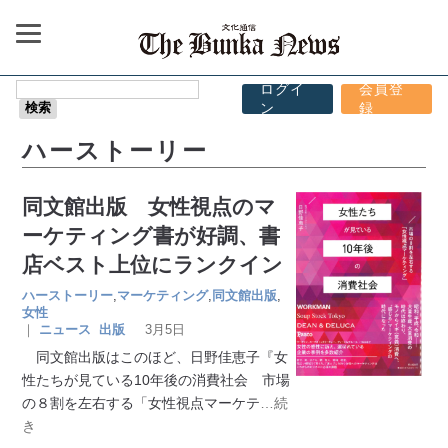
ログイ
会員登
ン
録
ハーストーリー
同文館出版 女性視点のマ
ーケティング書が好調、書
店ベスト上位にランクイン
ハーストーリー
,
マーケティング
,
同文館出版
,
女性
｜
ニュース
出版
3月5日
同文館出版はこのほど、日野佳恵子『女
性たちが見ている10年後の消費社会 市場
の８割を左右する「女性視点マーケテ
…続
き