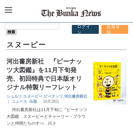
ログイ
会員登
ン
録
スヌーピー
河出書房新社 『ピーナッ
ツ大図鑑』を11月下旬発
売、初回特典で日本版オリ
ジナル特製リーフレット
シュルツ
,
スヌーピー
,
ピーナッツ
,
河出書房新社
｜
ニュース
出版
10月28日
河出書房新社は11月下旬に『ピーナッツ
大図鑑 スヌーピーとチャーリー・ブラウ
ンと仲間たちのすべ
…続き