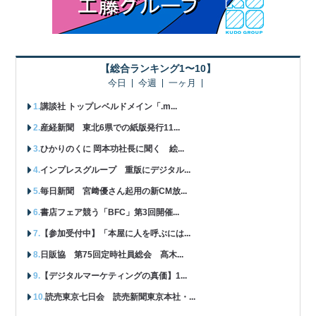
【総合ランキング1〜10】
今日
今週
一ヶ月
講談社 トップレベルドメイン「.m...
産経新聞 東北6県での紙版発行11...
ひかりのくに 岡本功社長に聞く 絵...
インプレスグループ 重版にデジタル...
毎日新聞 宮﨑優さん起用の新CM放...
書店フェア競う「BFC」第3回開催...
【参加受付中】「本屋に人を呼ぶには...
日販協 第75回定時社員総会 髙木...
【デジタルマーケティングの真価】1...
読売東京七日会 読売新聞東京本社・...