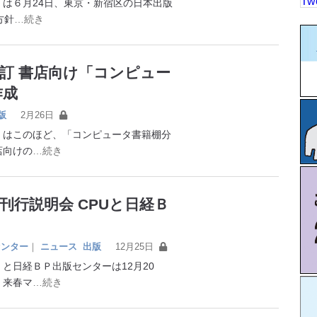
Tw
は６月24日、東京・新宿区の日本出版
方針
…続き
訂 書店向け「コンピュー
作成
版
2月26日
はこのほど、「コンピュータ書籍棚分
店向けの
…続き
刊行説明会 CPUと日経Ｂ
センター
｜
ニュース
出版
12月25日
日経ＢＰ出版センターは12月20
、来春マ
…続き