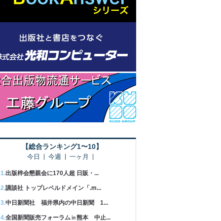
【総合ランキング1〜10】
今日
今週
一ヶ月
出版梓会懇親会に170人超 日販・...
講談社 トップレベルドメイン「.m...
中日新聞社 福井県内の中日新聞 1...
全国新聞販売フォーラム㏌熊本 中止...