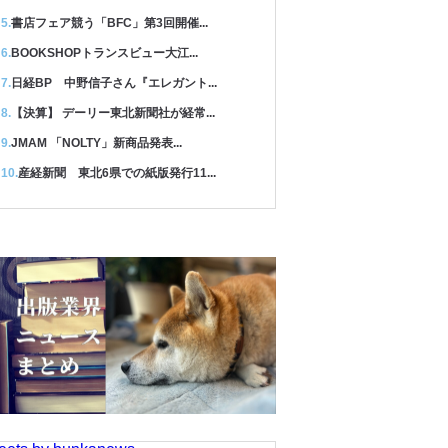
書店フェア競う「BFC」第3回開催...
BOOKSHOPトランスビュー大江...
日経BP 中野信子さん『エレガント...
【決算】 デーリー東北新聞社が経常...
JMAM 「NOLTY」新商品発表...
産経新聞 東北6県での紙版発行11...