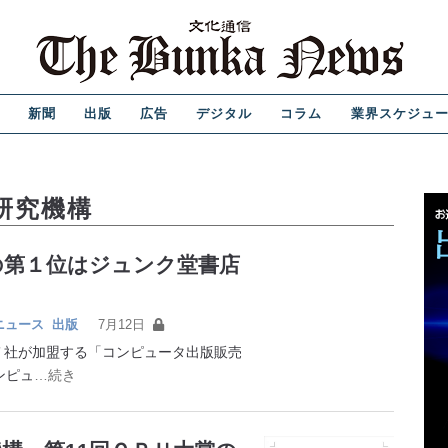
新聞
出版
広告
デジタル
コラム
業界スケジュ
研究機構
度の第１位はジュンク堂書店
ニュース
出版
7月12日
社が加盟する「コンピュータ出版販売
ンピュ
…続き