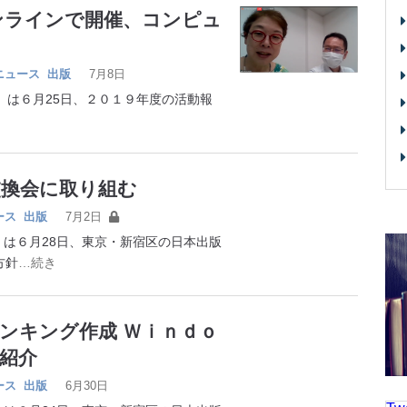
オンラインで開催、コンピュ
ニュース
出版
7月8日
は６月25日、２０１９年度の活動報
交換会に取り組む
ース
出版
7月2日
は６月28日、東京・新宿区の日本出版
方針
…続き
ンキング作成 Ｗｉｎｄｏ
紹介
ース
出版
6月30日