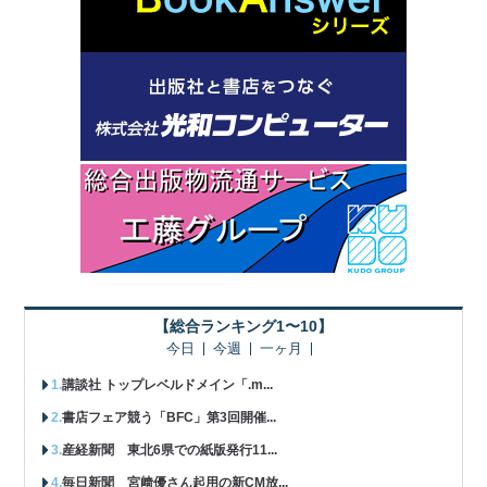
【総合ランキング1〜10】
今日
今週
一ヶ月
講談社 トップレベルドメイン「.m...
書店フェア競う「BFC」第3回開催...
産経新聞 東北6県での紙版発行11...
毎日新聞 宮﨑優さん起用の新CM放...