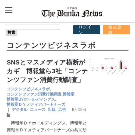
ログイ
会員登
ン
録
コンテンツビジネスラボ
SNSとマスメディア横断が
カギ 博報堂ら3社「コンテ
ンツファン消費行動調査」
コンテンツビジネスラボ
,
コンテンツファン消費行動調査
,
博報堂
,
博報堂DYホールディングス
,
博報堂ＤＹメディアパートナーズ
｜
デジタル
ニュース
出版
広告
9月13日
博報堂ＤＹホールディングス、博報堂と
博報堂ＤＹメディアパートナーズの共同研