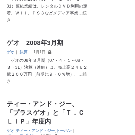
31）連結業績は、レンタルＤＶＤ利用の定
着、Ｗｉｉ、ＰＳ３などメディア事業
…続
き
ゲオ 2008年3月期
ゲオ
｜
決算
1月1日
ゲオの08年３月期（07・４・１～08・
３・31）決算（連結）は、売上高２４６２
億２００万円（前期比９・０％増）、
…続
き
ティー・アンド・ジー、
「プラスゲオ」と「Ｔ．Ｃ
ＬＩＰ」年度内
ゲオ
,
ティー・アンド・ジー
,
トーハン
｜