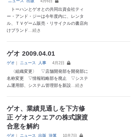
ニュース
出版
4月6日
トーハンとゲオとの共同出資会社ティ
ー・アンド・ジーは今年度内に、レンタ
ル、ＴＶゲーム販売・リサイクルの書店向
けブランド
…続き
ゲオ 2009.04.01
ゲオ
｜
ニュース
人事
4月2日
〈組織変更〉 ▽店舗開発部を開発部に
名称変更 ▽情報戦略部を廃止 ▽システ
ム運用部、システム管理部を新設
…続き
ゲオ、業績見通しを下方修
正 ゲオスクエアの株式譲渡
合意を解約
ゲオ
｜
ニュース
出版
決算
10月7日