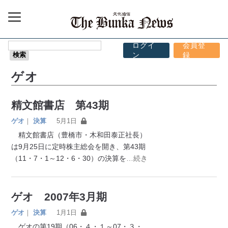
ログイ
会員登
ン
録
ゲオ
精文館書店 第43期
ゲオ
｜
決算
5月1日
精文館書店（豊橋市・木和田泰正社長）
は9月25日に定時株主総会を開き、第43期
（11・7・1～12・6・30）の決算を
…続き
ゲオ 2007年3月期
ゲオ
｜
決算
1月1日
ゲオの第19期（06・４・１～07・３・