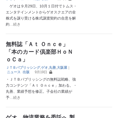
ゲオは９月29日、10月１日付でトムス・
エンタテインメントからゲオスクエアの全
株式を譲り受ける株式譲渡契約の合意を解
約
…続き
無料誌「Ａｔ Ｏｎｃｅ」
「本のカード倶楽部ＨｏＮ
ｏＣａ」
ＪＴＢパブリッシング
,
ゲオ
,
丸善
,
大阪屋
｜
ニュース
出版
9月19日
・ＪＴＢパブリッシングの無料誌戦略、強
力コンテンツ「Ａｔ Ｏｎｃｅ」加わる。・
丸善、業績予想を修正。子会社の業績が
予
…続き
ゲオ、物流業務を委託へ 製