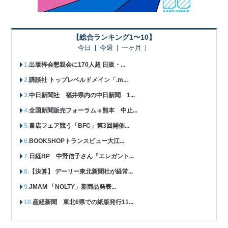
【総合ランキング1〜10】
今日
今週
一ヶ月
出版梓会懇親会に170人超 日販・...
講談社 トップレベルドメイン「.m...
中日新聞社 福井県内の中日新聞 1...
全国新聞販売フォーラム㏌熊本 中止...
書店フェア競う「BFC」第3回開催...
BOOKSHOPトランスビュー大江...
日経BP 中野信子さん『エレガント...
【決算】 デーリー東北新聞社が経常...
JMAM 「NOLTY」新商品発表...
産経新聞 東北6県での紙版発行11...