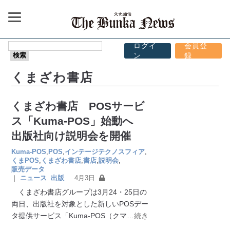
ログイ
会員登
ン
録
くまざわ書店
くまざわ書店 POSサービ
ス「Kuma-POS」始動へ
出版社向け説明会を開催
Kuma-POS
,
POS
,
インテージテクノスフィア
,
くまPOS
,
くまざわ書店
,
書店
,
説明会
,
販売データ
｜
ニュース
出版
4月3日
くまざわ書店グループは3月24・25日の
両日、出版社を対象とした新しいPOSデー
タ提供サービス「Kuma-POS（クマ
…続き