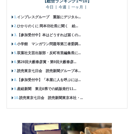
【総合ランキング1〜10】
今日
今週
一ヶ月
インプレスグループ 重版にデジタル...
ひかりのくに 岡本功社長に聞く 絵...
【参加受付中】本はどうすれば届くの...
小学館 マンガワン問題等第三者委調...
双葉社文芸出版部・反町有里編集長に...
第28回大藪春彦賞・第9回大藪春彦...
読売東京七日会 読売新聞グループ本...
【参加受付中】「本屋に人を呼ぶには...
産経新聞 東北6県での紙版発行11...
読売東京七日会 読売新聞東京本社・...