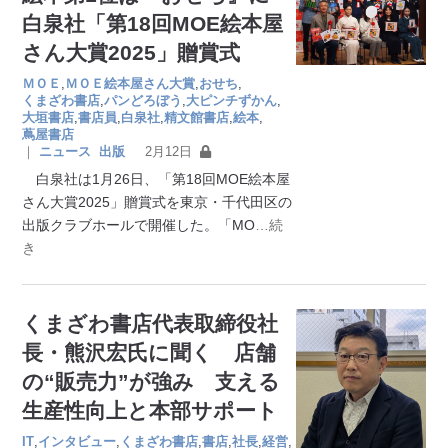
白泉社「第18回MOE絵本屋
さん大賞2025」贈賞式
ＭＯＥ
,
ＭＯＥ絵本屋さん大賞
,
おせち
,
くまざわ書店
,
パンどろぼう
,
大ピンチずかん
,
大垣書店
,
書店員
,
白泉社
,
精文館書店
,
絵本
,
蔦屋書店
｜
ニュース
出版
2月12日
白泉社は1月26日、「第18回MOE絵本屋
さん大賞2025」贈賞式を東京・千代田区の
出版クラブホールで開催した。「MO
…続
き
くまざわ書店代表取締役社
長・熊沢宏氏に聞く 店舗
の“販売力”が強み 支える
生産性向上と本部サポート
IT
,
インタビュー
,
くまざわ書店
,
書店
,
社長
,
経営
,