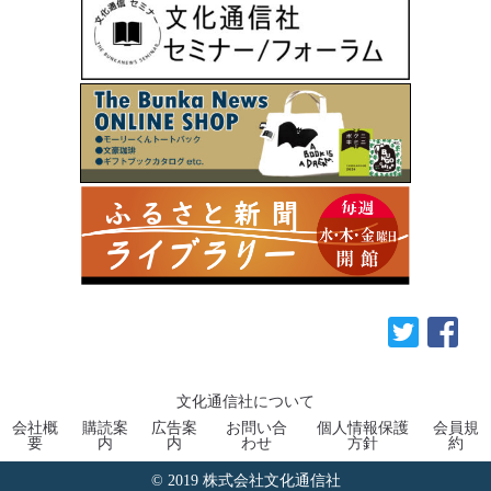
文化通信社について
会社概
購読案
広告案
お問い合
個人情報保護
会員規
要
内
内
わせ
方針
約
© 2019 株式会社文化通信社