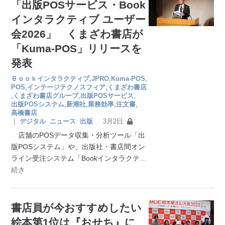
「出版POSサービス・Book
インタラクティブ ユーザー
会2026」 くまざわ書店が
「Kuma-POS」リリースを
発表
Ｂｏｏｋインタラクティブ
,
JPRO
,
Kuma-POS
,
POS
,
インテージテクノスフィア
,
くまざわ書店
,
くまざわ書店グループ
,
出版POSサービス
,
出版POSシステム
,
新潮社
,
業務効率
,
注文書
,
高橋書店
｜
デジタル
ニュース
出版
3月2日
店舗のPOSデータ収集・分析ツール「出
版POSシステム」や、出版社・書店間オン
ライン受注システム「Bookインタラクテ
…
続き
書店員が今おすすめしたい
絵本第1位は『おせち』に