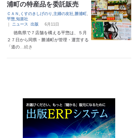
浦町の特産品を委託販売
ＣＡＮ
,
くすのきしげのり
,
主婦の友社
,
勝浦町
,
平惣
,
知楽社
｜
ニュース
出版
6月11日
徳島県で７店舗を構える平惣は、５月
２７日から同県・勝浦町が管理・運営する
「道の
…続き