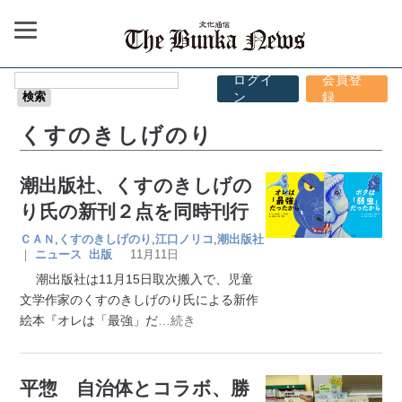
ログイ
会員登
ン
録
くすのきしげのり
潮出版社、くすのきしげの
り氏の新刊２点を同時刊行
ＣＡＮ
,
くすのきしげのり
,
江口ノリコ
,
潮出版社
｜
ニュース
出版
11月11日
潮出版社は11月15日取次搬入で、児童
文学作家のくすのきしげのり氏による新作
絵本『オレは「最強」だ
…続き
平惣 自治体とコラボ、勝