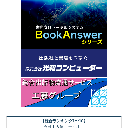
【総合ランキング1〜10】
今日
今週
一ヶ月