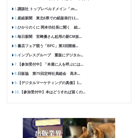
講談社 トップレベルドメイン「.m...
産経新聞 東北6県での紙版発行11...
ひかりのくに 岡本功社長に聞く 絵...
毎日新聞 宮﨑優さん起用の新CM放...
書店フェア競う「BFC」第3回開催...
インプレスグループ 重版にデジタル...
【参加受付中】「本屋に人を呼ぶには...
日販協 第75回定時社員総会 髙木...
【デジタルマーケティングの真価】1...
【参加受付中】本はどうすれば届くの...