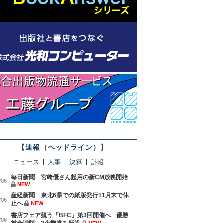
【速報（ヘッドライン）】
ニュース
人事
決算
訃報
毎日新聞 宮﨑優さん起用の新CM放映開始
/06
NEW
産経新聞 東北6県での紙版発行11月末で休
/06
止へ
NEW
書店フェア競う「BFC」第3回開催へ 優勝
/06