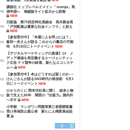
賞金増額、3企業賞を新設
NEW
講談社 トップレベルドメイン「.manga」取
/06
得申請へ 海賊版サイト拡大から防衛
NEW
日販協 第75回定時社員総会 髙木新会長
/06
「戸別配達は重要な社会インフラ」と訴え
NEW
【参加受付中】「本屋に人を呼ぶには？」
飯田一史さんが語る これからの書店の可能
/05
性 8月18日にトークイベント
NEW
【デジタルマーケティングの真価】14 メ
ディア価値を再定義するエージェンティッ
/05
ク広告 ＰＶ競争の終焉、新たなエコシステ
ムへ
NEW
【参加受付中】本はどうすれば届くのか──
けんごさんが語るSNS時代の発信術 9月3
/05
日にトークイベント
NEW
ひかりのくに 岡本功社長に聞く 絵本と物
販で支えた80年 関西の〝出版力〟国内外
/05
へ示す
NEW
小学館 マンガワン問題等第三者委調査書
受け再発防止案公表 新たに人権委員会設
/04
置
一覧へ