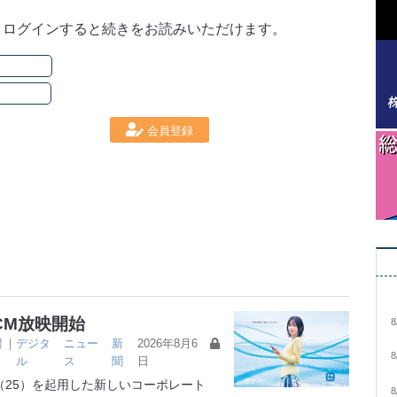
。ログインすると続きをお読みいただけます。
会員登録
CM放映開始
8
聞
｜
デジタ
ニュー
新
2026年8月6
8
ル
ス
聞
日
25）を起用した新しいコーポレート
8