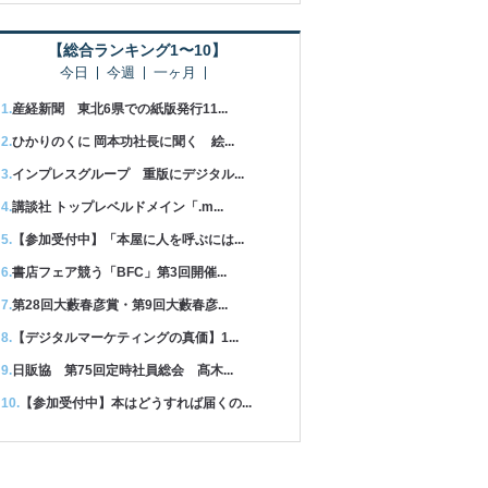
【総合ランキング1〜10】
今日
今週
一ヶ月
産経新聞 東北6県での紙版発行11...
ひかりのくに 岡本功社長に聞く 絵...
インプレスグループ 重版にデジタル...
講談社 トップレベルドメイン「.m...
【参加受付中】「本屋に人を呼ぶには...
書店フェア競う「BFC」第3回開催...
第28回大藪春彦賞・第9回大藪春彦...
【デジタルマーケティングの真価】1...
日販協 第75回定時社員総会 髙木...
【参加受付中】本はどうすれば届くの...