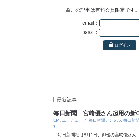
この記事は有料会員限定です
email：
pass ：
ログイン
最新記事
毎日新聞 宮﨑優さん起用の新
CM
,
ユーチューブ
,
毎日新聞デジタル
,
毎日新
社
毎日新聞社は8月1日、俳優の宮﨑優さん（