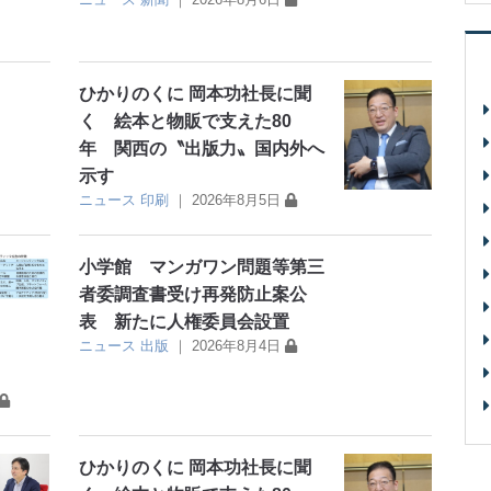
ひかりのくに 岡本功社長に聞
く 絵本と物販で支えた80
年 関西の〝出版力〟国内外へ
示す
ニュース
印刷
｜
2026年8月5日
小学館 マンガワン問題等第三
者委調査書受け再発防止案公
表 新たに人権委員会設置
ニュース
出版
｜
2026年8月4日
ひかりのくに 岡本功社長に聞