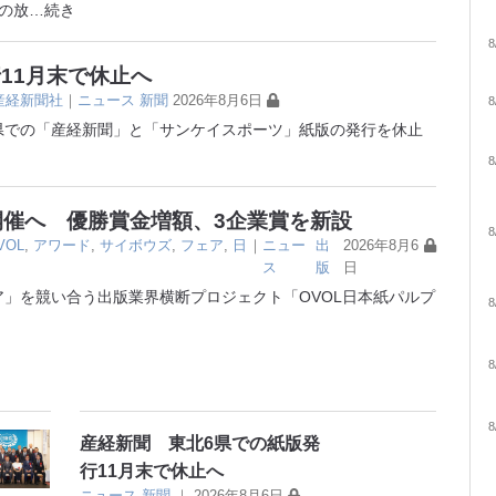
の放
…続き
8
11月末で休止へ
産経新聞社
｜
ニュース
新聞
2026年8月6日
8
6県での「産経新聞」と「サンケイスポーツ」紙版の発行を休止
8
開催へ 優勝賞金増額、3企業賞を新設
8
VOL
,
アワード
,
サイボウズ
,
フェア
,
日
｜
ニュー
出
2026年8月6
ス
版
日
」を競い合う出版業界横断プロジェクト「OVOL日本紙パルプ
8
8
8
産経新聞 東北6県での紙版発
行11月末で休止へ
ニュース
新聞
｜
2026年8月6日