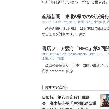
CM「毎日新聞デジタル つながる世界篇」
産経新聞 東北6県での紙版発行
サンケイスポーツ
,
休止
,
新聞
,
東北
,
東北6県
,
産経新聞社は8月6日、11月30日で東北
することを対象エリア
…続き
書店フェア競う「BFC」第3回
BFC
,
BOOK Fair Championship
,
DNP
,
JPIC
,
O
本紙パルプ商事
全国の書店員が「日本一面白い書店フェア
商事 presents
…続き
おすすめ記事
日販協 第75回定時社員総
会 髙木新会長「戸別配達は重