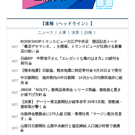
【速報（ヘッドライン）】
ニュース
人事
決算
訃報
BOOKSHOPトランスビュー大江戸中井店 開店記念トーク
「書店デキマシタ。」を開催。トランスビューが仕掛ける新書
8/07
店の狙い
日経BP 中野信子さん『エレガントな毒のはき方』の続刊を
8/07
発刊
【熊本地震】日販協、熊本地震に特定寄付金 9月30日まで受付
8/07
中日新聞社 福井県内の中日新聞 10月から日刊県民福井に統
8/07
合
JMAM 「NOLTY」新商品発表会 シリーズ再編、価格据え置き
8/07
か値下げ方針
【決算】 デーリー東北新聞社が経常赤字 26年3月期、部数減・
8/07
資材高が響く
出版梓会懇親会に170人超 日販・富樫社長「マージン配分見直
8/07
す」
山梨日日新聞社 山梨中央銀行と協定締結 人口減少対策で連携
8/07