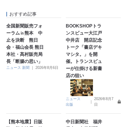
おすすめ記事
全国新聞販売フォ
BOOKSHOPトラ
ーラム㏌熊本 中
ンスビュー大江戸
止を決断 熊日
中井店 開店記念
会・福山会長 熊日
トーク「書店デキ
本社・髙村販売局
マシタ。」を開
長「断腸の思い」
催。トランスビュ
ニュース
新聞
｜
2026年8月6日
ーが仕掛ける新書
店の狙い
ニュース
2026年8月7
｜
出版
日
【熊本地震】日販
中日新聞社 福井