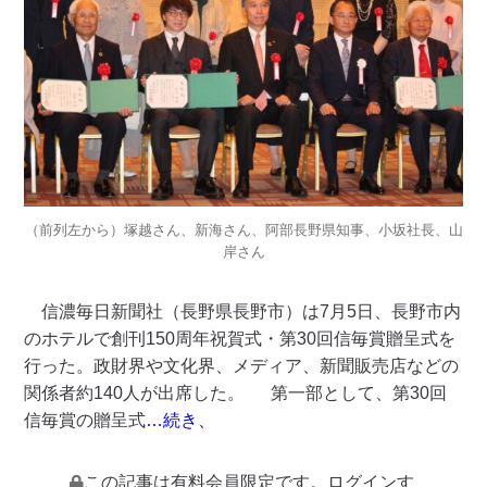
（前列左から）塚越さん、新海さん、阿部長野県知事、小坂社長、山
岸さん
信濃毎日新聞社（長野県長野市）は7月5日、長野市内
のホテルで創刊150周年祝賀式・第30回信毎賞贈呈式を
行った。政財界や文化界、メディア、新聞販売店などの
関係者約140人が出席した。 第一部として、第30回
信毎賞の贈呈式
…続き、
この記事は有料会員限定です。ログインす