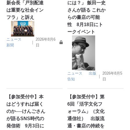
新会長「戸別配達
には？」 飯田一史
は重要な社会イン
さんが語る これか
フラ」と訴え
らの書店の可能
性 8月18日にト
ークイベント
ニュース
2026年8月6
｜
新聞
日
ニュース
出版
2026年8月5
｜
告知
日
【参加受付中】本
【参加受付中】第
はどうすれば届く
6回「活字文化フ
のか──けんごさん
ォーラム」（文化
が語るSNS時代の
通信社） 出版流
発信術 9月3日に
通・書店の持続を