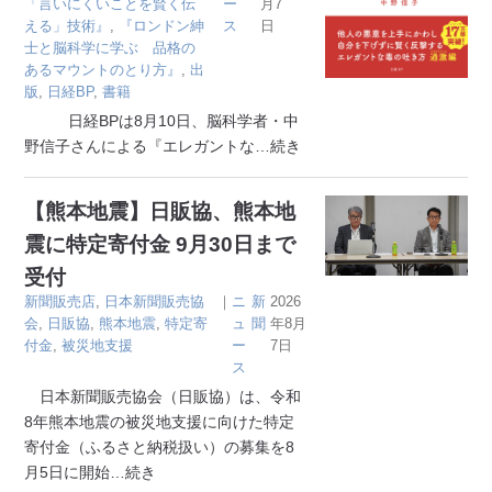
「言いにくいことを賢く伝
ー
月7
える」技術』
,
『ロンドン紳
ス
日
士と脳科学に学ぶ 品格の
あるマウントのとり方』
,
出
版
,
日経BP
,
書籍
日経BPは8月10日、脳科学者・中
野信子さんによる『エレガントな
…続き
【熊本地震】日販協、熊本地
震に特定寄付金 9月30日まで
受付
新聞販売店
,
日本新聞販売協
｜
ニ
新
2026
会
,
日販協
,
熊本地震
,
特定寄
ュ
聞
年8月
付金
,
被災地支援
ー
7日
ス
日本新聞販売協会（日販協）は、令和
8年熊本地震の被災地支援に向けた特定
寄付金（ふるさと納税扱い）の募集を8
月5日に開始
…続き