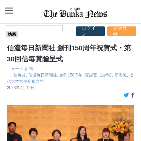
ログイ
会員登
ン
録
信濃毎日新聞社 創刊150周年祝賀式・第
30回信毎賞贈呈式
ニュース
新聞
｜
信毎賞
,
信濃毎日新聞社
,
創刊150周年
,
塚越寛
,
山岸哲
,
新海誠
,
松
代大本営平和祈念館
2023年7月12日