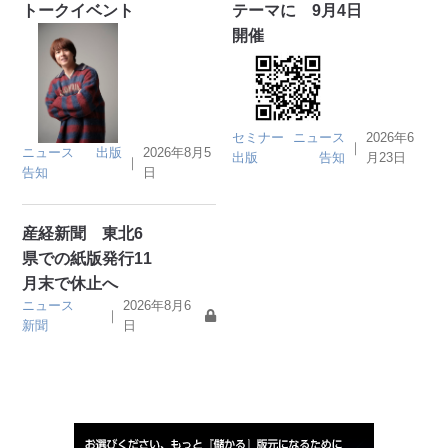
トークイベント
テーマに 9月4日
開催
セミナー
ニュース
2026年6
｜
ニュース
出版
2026年8月5
出版
告知
月23日
｜
告知
日
産経新聞 東北6
県での紙版発行11
月末で休止へ
ニュース
2026年8月6
｜
新聞
日