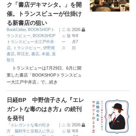
ク「書店デキマシタ。」を開
催。トランスビューが仕掛け
る新書店の狙い
BookCeller
,
BOOKSHOPト
｜
ニ
出
2026
ランスビュー
,
BOOKSHOP
ュ
版
年8
トランスビュー大江戸中井
ー
月7
店
,
トランスビュー
,
伊野尾
ス
日
書店
,
即注文
,
書店
,
本屋
,
直
取引
トランスビューは7月29日、6月に開
業した書店「BOOKSHOPトランスビュ
ー大江戸中井店」で
…続き
日経BP 中野信子さん『エレ
ガントな毒のはき方』の続刊
を発刊
『エレガントな毒の吐き
｜
ニ
出
2026
方 脳科学と京都人に学ぶ
ュ
版
年8