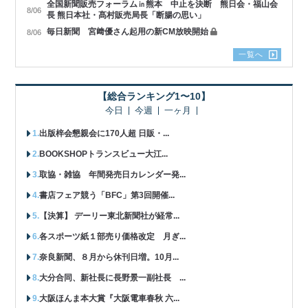
全国新聞販売フォーラム㏌熊本 中止を決断 熊日会・福山会
8/06
長 熊日本社・髙村販売局長「断腸の思い」
毎日新聞 宮﨑優さん起用の新CM放映開始
8/06
一覧へ
【総合ランキング1〜10】
今日
今週
一ヶ月
出版梓会懇親会に170人超 日販・...
BOOKSHOPトランスビュー大江...
取協・雑協 年間発売日カレンダー発...
書店フェア競う「BFC」第3回開催...
【決算】 デーリー東北新聞社が経常...
各スポーツ紙１部売り価格改定 月ぎ...
奈良新聞、８月から休刊日増。10月...
大分合同、新社長に長野景一副社長 ...
大阪ほんま本大賞『大阪電車春秋 六...