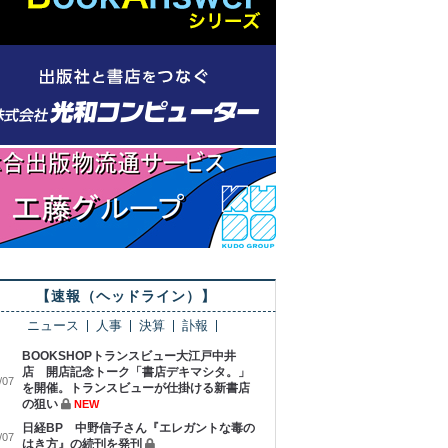
【速報（ヘッドライン）】
ニュース
人事
決算
訃報
BOOKSHOPトランスビュー大江戸中井
店 開店記念トーク「書店デキマシタ。」
/07
を開催。トランスビューが仕掛ける新書店
の狙い
NEW
日経BP 中野信子さん『エレガントな毒の
/07
はき方』の続刊を発刊