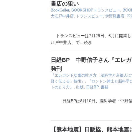
書店の狙い
BookCeller
,
BOOKSHOPトランスビュー
,
BO
大江戸中井店
,
トランスビュー
,
伊野尾書店
,
即
トランスビューは7月29日、6月に開業した
江戸中井店」で
…続き
日経BP 中野信子さん『エレ
発刊
『エレガントな毒の吐き方 脳科学と京都人に
賢く伝える」技術』
,
『ロンドン紳士と脳科学
トのとり方』
,
出版
,
日経BP
,
書籍
日経BPは8月10日、脳科学者・中野信
【熊本地震】日販協、熊本地震に