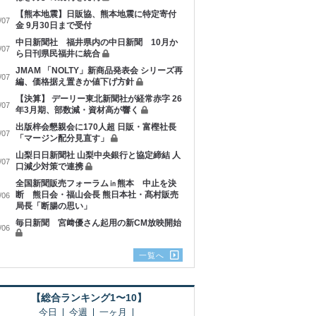
【熊本地震】日販協、熊本地震に特定寄付
/07
金 9月30日まで受付
中日新聞社 福井県内の中日新聞 10月か
/07
ら日刊県民福井に統合
JMAM 「NOLTY」新商品発表会 シリーズ再
/07
編、価格据え置きか値下げ方針
【決算】 デーリー東北新聞社が経常赤字 26
/07
年3月期、部数減・資材高が響く
出版梓会懇親会に170人超 日販・富樫社長
/07
「マージン配分見直す」
山梨日日新聞社 山梨中央銀行と協定締結 人
/07
口減少対策で連携
全国新聞販売フォーラム㏌熊本 中止を決
断 熊日会・福山会長 熊日本社・髙村販売
/06
局長「断腸の思い」
毎日新聞 宮﨑優さん起用の新CM放映開始
/06
一覧へ
【総合ランキング1〜10】
今日
今週
一ヶ月