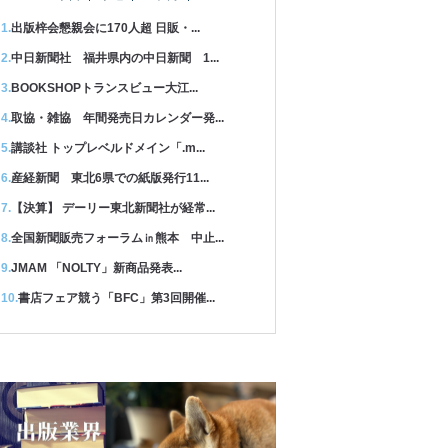
出版梓会懇親会に170人超 日販・...
中日新聞社 福井県内の中日新聞 1...
BOOKSHOPトランスビュー大江...
取協・雑協 年間発売日カレンダー発...
講談社 トップレベルドメイン「.m...
産経新聞 東北6県での紙版発行11...
【決算】 デーリー東北新聞社が経常...
全国新聞販売フォーラム㏌熊本 中止...
JMAM 「NOLTY」新商品発表...
書店フェア競う「BFC」第3回開催...