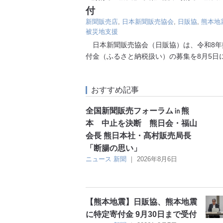
付
新聞販売店
,
日本新聞販売協会
,
日販協
,
熊本地
被災地支援
日本新聞販売協会（日販協）は、令和8年
付金（ふるさと納税扱い）の募集を8月5日
おすすめ記事
全国新聞販売フォーラム㏌熊
本 中止を決断 熊日会・福山
会長 熊日本社・髙村販売局長
「断腸の思い」
ニュース
新聞
｜
2026年8月6日
【熊本地震】日販協、熊本地震
に特定寄付金 9月30日まで受付