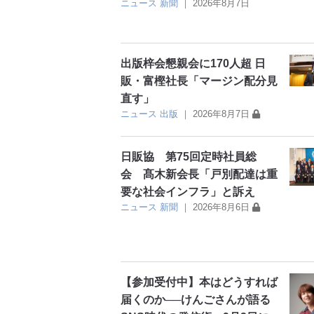
ニュース
新聞
｜
2026年8月7日
出版梓会懇親会に170人超 日
販・富樫社長「マージン配分見
直す」
ニュース
出版
｜
2026年8月7日
日販協 第75回定時社員総
会 髙木新会長「戸別配達は重
要な社会インフラ」と訴え
ニュース
新聞
｜
2026年8月6日
【参加受付中】本はどうすれば
届くのか──けんごさんが語る