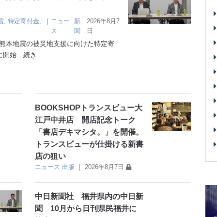
震
,
特定寄付金
,
｜
ニュー
新
2026年8月7
ス
聞
日
熊本地震の被災地支援に向けた特定寄
に開始
…続き
BOOKSHOPトランスビュー大
江戸中井店 開店記念トーク
「書店デキマシタ。」を開催。
トランスビューが仕掛ける新書
店の狙い
ニュース
出版
｜
2026年8月7日
中日新聞社 福井県内の中日新
聞 10月から日刊県民福井に