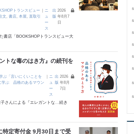
8
OKSHOPトランスビュー
｜
ニ
出
2026
注文
,
書店
,
本屋
,
直取引
ュ
版
年8月7
8
ー
日
ス
8
書店「BOOKSHOPトランスビュー大
8
8
ガントな毒のはき方』の続刊を
8
学ぶ「言いにくいことを
｜
ニ
出
2026
に学ぶ 品格のあるマウン
ュ
版
年8月
8
ー
7日
ス
8
子さんによる『エレガントな
…続き
特定寄付金 9月30日まで受