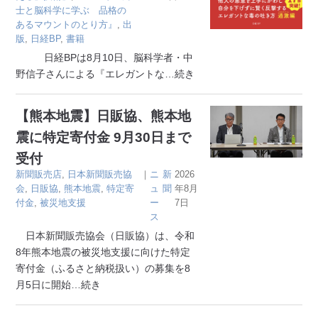
士と脳科学に学ぶ 品格の
あるマウントのとり方』
,
出
版
,
日経BP
,
書籍
日経BPは8月10日、脳科学者・中
野信子さんによる『エレガントな
…続き
【熊本地震】日販協、熊本地
震に特定寄付金 9月30日まで
受付
新聞販売店
,
日本新聞販売協
｜
ニ
新
2026
会
,
日販協
,
熊本地震
,
特定寄
ュ
聞
年8月
付金
,
被災地支援
ー
7日
ス
日本新聞販売協会（日販協）は、令和
8年熊本地震の被災地支援に向けた特定
寄付金（ふるさと納税扱い）の募集を8
月5日に開始
…続き