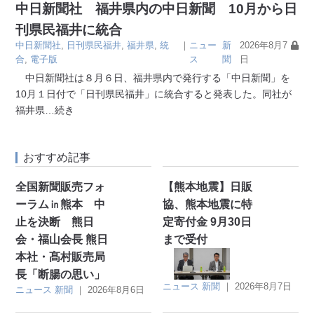
中日新聞社 福井県内の中日新聞 10月から日
刊県民福井に統合
中日新聞社
,
日刊県民福井
,
福井県
,
統
｜
ニュー
新
2026年8月7
合
,
電子版
ス
聞
日
中日新聞社は８月６日、福井県内で発行する「中日新聞」を
10月１日付で「日刊県民福井」に統合すると発表した。同社が
福井県
…続き
おすすめ記事
全国新聞販売フォ
【熊本地震】日販
ーラム㏌熊本 中
協、熊本地震に特
止を決断 熊日
定寄付金 9月30日
会・福山会長 熊日
まで受付
本社・髙村販売局
長「断腸の思い」
ニュース
新聞
｜
2026年8月7日
ニュース
新聞
｜
2026年8月6日