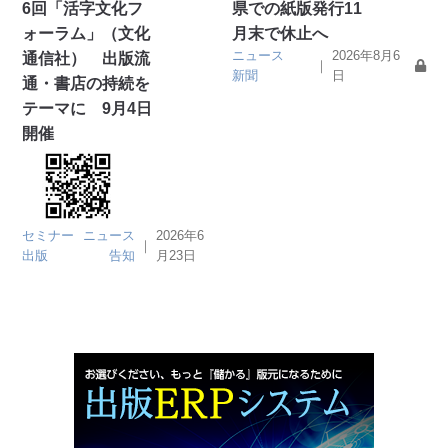
6回「活字文化フ
県での紙版発行11
ォーラム」（文化
月末で休止へ
ニュース
2026年8月6
通信社） 出版流
｜
新聞
日
通・書店の持続を
テーマに 9月4日
開催
セミナー
ニュース
2026年6
｜
出版
告知
月23日