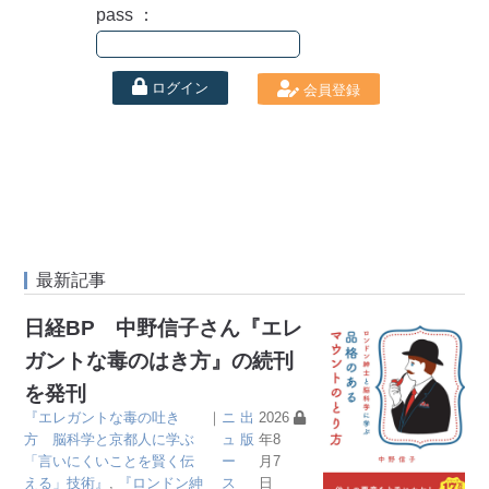
pass ：
ログイン
会員登録
最新記事
日経BP 中野信子さん『エレ
ガントな毒のはき方』の続刊
を発刊
『エレガントな毒の吐き
｜
ニ
出
2026
方 脳科学と京都人に学ぶ
ュ
版
年8
「言いにくいことを賢く伝
ー
月7
える」技術』
,
『ロンドン紳
ス
日