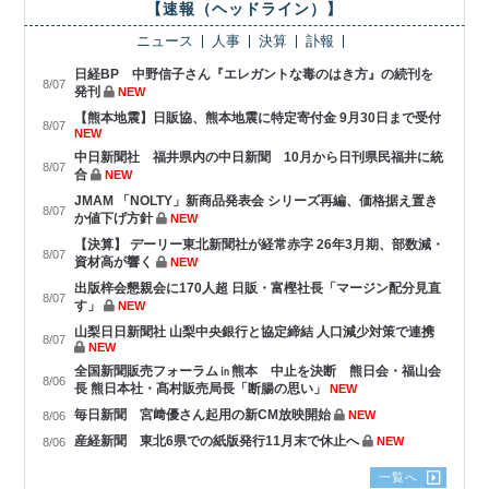
【速報（ヘッドライン）】
ニュース
人事
決算
訃報
日経BP 中野信子さん『エレガントな毒のはき方』の続刊を
8/07
発刊
NEW
【熊本地震】日販協、熊本地震に特定寄付金 9月30日まで受付
8/07
NEW
中日新聞社 福井県内の中日新聞 10月から日刊県民福井に統
8/07
合
NEW
JMAM 「NOLTY」新商品発表会 シリーズ再編、価格据え置き
8/07
か値下げ方針
NEW
【決算】 デーリー東北新聞社が経常赤字 26年3月期、部数減・
8/07
資材高が響く
NEW
出版梓会懇親会に170人超 日販・富樫社長「マージン配分見直
8/07
す」
NEW
山梨日日新聞社 山梨中央銀行と協定締結 人口減少対策で連携
8/07
NEW
全国新聞販売フォーラム㏌熊本 中止を決断 熊日会・福山会
8/06
長 熊日本社・髙村販売局長「断腸の思い」
NEW
毎日新聞 宮﨑優さん起用の新CM放映開始
NEW
8/06
産経新聞 東北6県での紙版発行11月末で休止へ
NEW
8/06
一覧へ