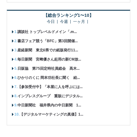
【総合ランキング1〜10】
今日
今週
一ヶ月
講談社 トップレベルドメイン「.m...
書店フェア競う「BFC」第3回開催...
産経新聞 東北6県での紙版発行11...
毎日新聞 宮﨑優さん起用の新CM放...
日販協 第75回定時社員総会 髙木...
ひかりのくに 岡本功社長に聞く 絵...
【参加受付中】「本屋に人を呼ぶには...
インプレスグループ 重版にデジタル...
中日新聞社 福井県内の中日新聞 1...
【デジタルマーケティングの真価】1...