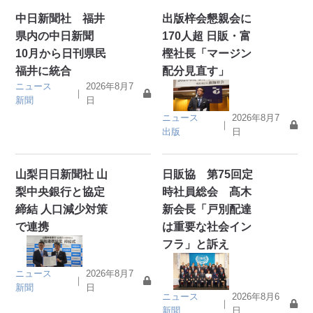
中日新聞社 福井
出版梓会懇親会に
県内の中日新聞
170人超 日販・富
10月から日刊県民
樫社長「マージン
福井に統合
配分見直す」
ニュース
2026年8月7
｜
新聞
日
ニュース
2026年8月7
｜
出版
日
山梨日日新聞社 山
日販協 第75回定
梨中央銀行と協定
時社員総会 髙木
締結 人口減少対策
新会長「戸別配達
で連携
は重要な社会イン
フラ」と訴え
ニュース
2026年8月7
｜
新聞
日
ニュース
2026年8月6
｜
新聞
日