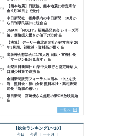
【熊本地震】日販協、熊本地震に特定寄付
/07
金 9月30日まで受付
中日新聞社 福井県内の中日新聞 10月か
/07
ら日刊県民福井に統合
JMAM 「NOLTY」新商品発表会 シリーズ再
/07
編、価格据え置きか値下げ方針
【決算】 デーリー東北新聞社が経常赤字 26
/07
年3月期、部数減・資材高が響く
出版梓会懇親会に170人超 日販・富樫社長
/07
「マージン配分見直す」
山梨日日新聞社 山梨中央銀行と協定締結 人
/07
口減少対策で連携
全国新聞販売フォーラム㏌熊本 中止を決
断 熊日会・福山会長 熊日本社・髙村販売
/06
局長「断腸の思い」
毎日新聞 宮﨑優さん起用の新CM放映開始
/06
一覧へ
【総合ランキング1〜10】
今日
今週
一ヶ月