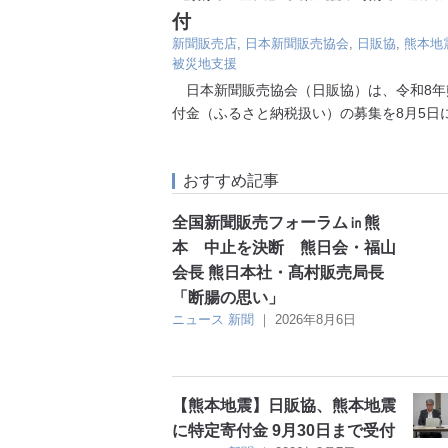
付
新聞販売店
,
日本新聞販売協会
,
日販協
,
熊本地
被災地支援
日本新聞販売協会（日販協）は、令和8年
付金（ふるさと納税扱い）の募集を8月5日
おすすめ記事
全国新聞販売フォーラム㏌熊
本 中止を決断 熊日会・福山
会長 熊日本社・髙村販売局長
「断腸の思い」
ニュース
新聞
｜
2026年8月6日
【熊本地震】日販協、熊本地震
に特定寄付金 9月30日まで受付