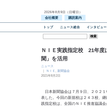
2026年8月9日（日曜日）
会社概要
購読案内
トップ
ニュース総合
インタビュー
ＮＩＥ実践指定校 21年
聞」を活用
ニュース
｜
ＮＩＥ
,
新聞協会
2021年8月2日
日本新聞協会は７月９日、２０２１年
表した。今回の新規校は２４３校、継
践指定校は、全国のＮＩＥ推進協議会