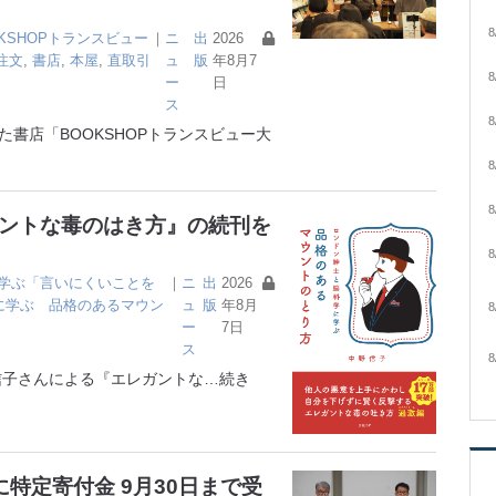
8
OKSHOPトランスビュー
｜
ニ
出
2026
注文
,
書店
,
本屋
,
直取引
ュ
版
年8月7
8
ー
日
ス
8
書店「BOOKSHOPトランスビュー大
8
8
ガントな毒のはき方』の続刊を
8
学ぶ「言いにくいことを
｜
ニ
出
2026
に学ぶ 品格のあるマウン
ュ
版
年8月
8
ー
7日
ス
8
子さんによる『エレガントな
…続き
特定寄付金 9月30日まで受