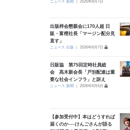
ニュース
新聞
｜
2026年8月7日
出版梓会懇親会に170人超 日
販・富樫社長「マージン配分見
直す」
ニュース
出版
｜
2026年8月7日
日販協 第75回定時社員総
会 髙木新会長「戸別配達は重
要な社会インフラ」と訴え
ニュース
新聞
｜
2026年8月6日
【参加受付中】本はどうすれば
届くのか──けんごさんが語る