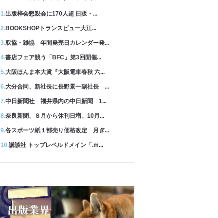
出版梓会懇親会に170人超 日販・...
BOOKSHOPトランスビュー大江...
取協・雑協 年間発売日カレンダー発...
書店フェア競う「BFC」第3回開催...
大阪ほんま本大賞『大阪電車春秋 六...
大分合同、新社長に長野景一副社長 ...
中日新聞社 福井県内の中日新聞 1...
奈良新聞、８月から休刊日増。10月...
各スポーツ紙１部売り価格改定 月ぎ...
講談社 トップレベルドメイン「.m...