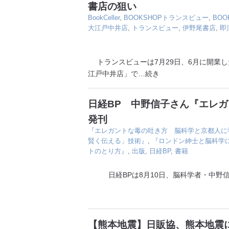
書店の狙い
BookCeller
,
BOOKSHOPトランスビュー
,
BO
大江戸中井店
,
トランスビュー
,
伊野尾書店
,
即
トランスビューは7月29日、6月に開業した
江戸中井店」で
…続き
日経BP 中野信子さん『エレ
発刊
『エレガントな毒の吐き方 脳科学と京都人に
賢く伝える」技術』
,
『ロンドン紳士と脳科学
トのとり方』
,
出版
,
日経BP
,
書籍
日経BPは8月10日、脳科学者・中野信
【熊本地震】日販協、熊本地震に