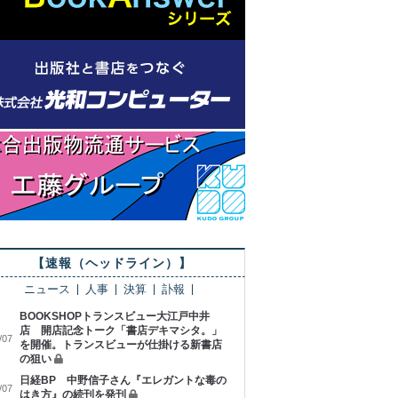
【速報（ヘッドライン）】
ニュース
人事
決算
訃報
BOOKSHOPトランスビュー大江戸中井
店 開店記念トーク「書店デキマシタ。」
/07
を開催。トランスビューが仕掛ける新書店
の狙い
日経BP 中野信子さん『エレガントな毒の
/07
はき方』の続刊を発刊