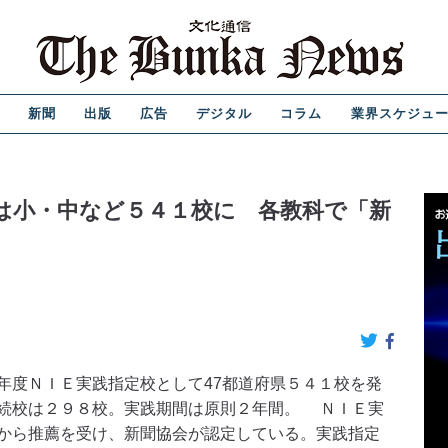
新聞
出版
広告
デジタル
コラム
業界スケジュ
度は小・中など５４１校に 各教科で「新
度ＮＩＥ実践指定校として47都道府県５４１校を発
続校は２９８校。実践期間は原則２年間。 ＮＩＥ実
から推薦を受け、新聞協会が認定している。実践指定