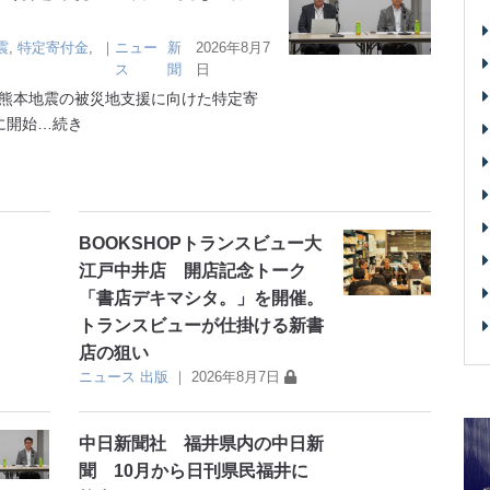
震
,
特定寄付金
,
｜
ニュー
新
2026年8月7
ス
聞
日
熊本地震の被災地支援に向けた特定寄
に開始
…続き
BOOKSHOPトランスビュー大
江戸中井店 開店記念トーク
「書店デキマシタ。」を開催。
トランスビューが仕掛ける新書
店の狙い
ニュース
出版
｜
2026年8月7日
中日新聞社 福井県内の中日新
聞 10月から日刊県民福井に