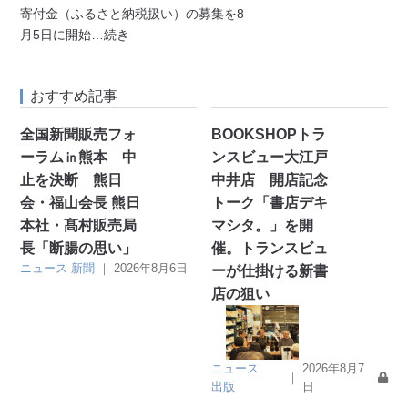
寄付金（ふるさと納税扱い）の募集を8
月5日に開始
…続き
おすすめ記事
全国新聞販売フォ
BOOKSHOPトラ
ーラム㏌熊本 中
ンスビュー大江戸
止を決断 熊日
中井店 開店記念
会・福山会長 熊日
トーク「書店デキ
本社・髙村販売局
マシタ。」を開
長「断腸の思い」
催。トランスビュ
ニュース
新聞
｜
2026年8月6日
ーが仕掛ける新書
店の狙い
ニュース
2026年8月7
｜
出版
日