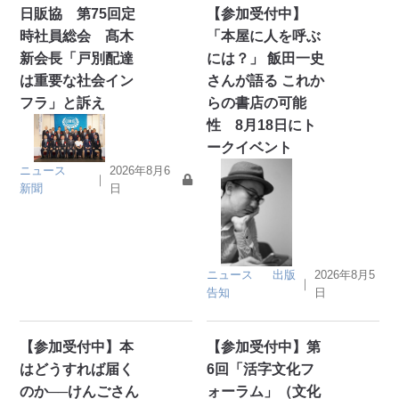
日販協 第75回定
【参加受付中】
時社員総会 髙木
「本屋に人を呼ぶ
新会長「戸別配達
には？」 飯田一史
は重要な社会イン
さんが語る これか
フラ」と訴え
らの書店の可能
性 8月18日にト
ークイベント
ニュース
2026年8月6
｜
新聞
日
ニュース
出版
2026年8月5
｜
告知
日
【参加受付中】本
【参加受付中】第
はどうすれば届く
6回「活字文化フ
のか──けんごさん
ォーラム」（文化