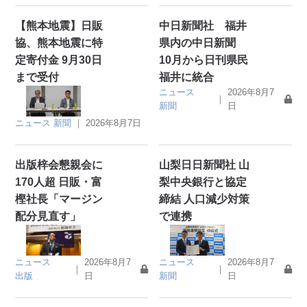
【熊本地震】日販
中日新聞社 福井
協、熊本地震に特
県内の中日新聞
定寄付金 9月30日
10月から日刊県民
まで受付
福井に統合
ニュース
2026年8月7
｜
新聞
日
ニュース
新聞
｜
2026年8月7日
出版梓会懇親会に
山梨日日新聞社 山
170人超 日販・富
梨中央銀行と協定
樫社長「マージン
締結 人口減少対策
配分見直す」
で連携
ニュース
2026年8月7
ニュース
2026年8月7
｜
｜
出版
日
新聞
日