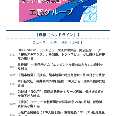
【速報（ヘッドライン）】
ニュース
人事
決算
訃報
BOOKSHOPトランスビュー大江戸中井店 開店記念トーク
「書店デキマシタ。」を開催。トランスビューが仕掛ける新書
8/07
店の狙い
日経BP 中野信子さん『エレガントな毒のはき方』の続刊を
8/07
発刊
【熊本地震】日販協、熊本地震に特定寄付金 9月30日まで受付
8/07
中日新聞社 福井県内の中日新聞 10月から日刊県民福井に統
8/07
合
JMAM 「NOLTY」新商品発表会 シリーズ再編、価格据え置き
8/07
か値下げ方針
【決算】 デーリー東北新聞社が経常赤字 26年3月期、部数減・
8/07
資材高が響く
出版梓会懇親会に170人超 日販・富樫社長「マージン配分見直
8/07