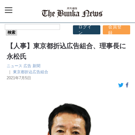
ログイ
会員登
ン
録
【人事】東京都折込広告組合、理事長に
永松氏
ニュース
広告
新聞
｜
東京都折込広告組合
2021年7月5日