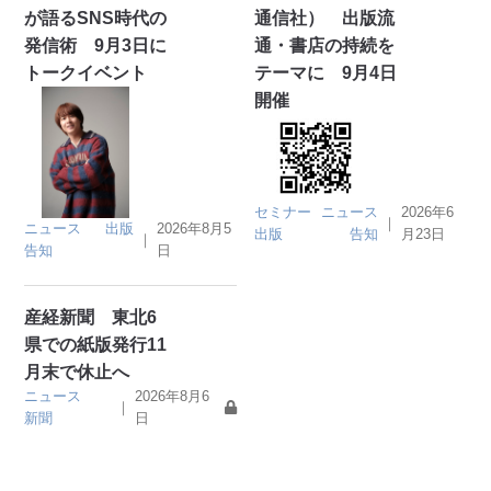
が語るSNS時代の
通信社） 出版流
発信術 9月3日に
通・書店の持続を
トークイベント
テーマに 9月4日
開催
セミナー
ニュース
2026年6
｜
ニュース
出版
2026年8月5
出版
告知
月23日
｜
告知
日
産経新聞 東北6
県での紙版発行11
月末で休止へ
ニュース
2026年8月6
｜
新聞
日