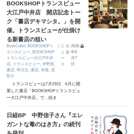
BOOKSHOPトランスビュー
大江戸中井店 開店記念トー
ク「書店デキマシタ。」を開
催。トランスビューが仕掛け
る新書店の狙い
BookCeller
,
BOOKSHOPト
｜
ニ
出
2026
ランスビュー
,
BOOKSHOP
ュ
版
年8
トランスビュー大江戸中井
ー
月7
店
,
トランスビュー
,
伊野尾
ス
日
書店
,
即注文
,
書店
,
本屋
,
直
取引
トランスビューは7月29日、6月に開
業した書店「BOOKSHOPトランスビュ
ー大江戸中井店」で
…続き
日経BP 中野信子さん『エレ
ガントな毒のはき方』の続刊
を発刊