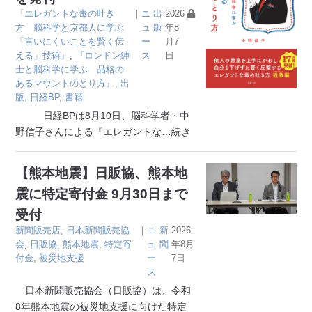
『エレガントな毒の吐き
｜
ニ
出
2026
方 脳科学と京都人に学ぶ
ュ
版
年8
「言いにくいことを賢く伝
ー
月7
える」技術』
,
『ロンドン紳
ス
日
士と脳科学に学ぶ 品格の
あるマウントのとり方』
,
出
版
,
日経BP
,
書籍
日経BPは8月10日、脳科学者・中
野信子さんによる『エレガントな
…続き
【熊本地震】日販協、熊本地
震に特定寄付金 9月30日まで
受付
新聞販売店
,
日本新聞販売協
｜
ニ
新
2026
会
,
日販協
,
熊本地震
,
特定寄
ュ
聞
年8月
付金
,
被災地支援
ー
7日
ス
日本新聞販売協会（日販協）は、令和
8年熊本地震の被災地支援に向けた特定