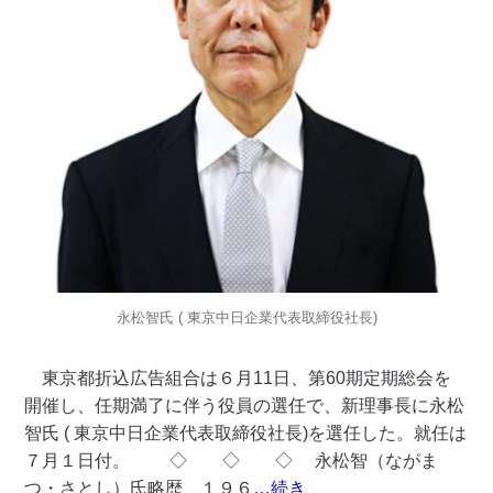
永松智氏 ( 東京中日企業代表取締役社長)
東京都折込広告組合は６月11日、第60期定期総会を
開催し、任期満了に伴う役員の選任で、新理事長に永松
智氏 ( 東京中日企業代表取締役社長)を選任した。就任は
７月１日付。 ◇ ◇ ◇ 永松智（ながま
つ・さとし）氏略歴 １９６
…続き、