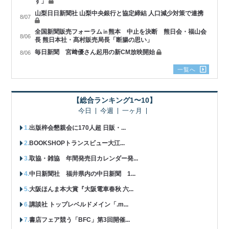
す」
山梨日日新聞社 山梨中央銀行と協定締結 人口減少対策で連携
8/07
全国新聞販売フォーラム㏌熊本 中止を決断 熊日会・福山会
8/06
長 熊日本社・髙村販売局長「断腸の思い」
毎日新聞 宮﨑優さん起用の新CM放映開始
8/06
一覧へ
【総合ランキング1〜10】
今日
今週
一ヶ月
出版梓会懇親会に170人超 日販・...
BOOKSHOPトランスビュー大江...
取協・雑協 年間発売日カレンダー発...
中日新聞社 福井県内の中日新聞 1...
大阪ほんま本大賞『大阪電車春秋 六...
講談社 トップレベルドメイン「.m...
書店フェア競う「BFC」第3回開催...