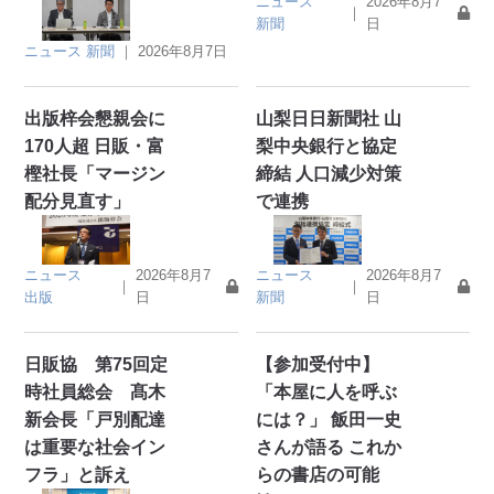
ニュース
2026年8月7
｜
新聞
日
ニュース
新聞
｜
2026年8月7日
出版梓会懇親会に
山梨日日新聞社 山
170人超 日販・富
梨中央銀行と協定
樫社長「マージン
締結 人口減少対策
配分見直す」
で連携
ニュース
2026年8月7
ニュース
2026年8月7
｜
｜
出版
日
新聞
日
日販協 第75回定
【参加受付中】
時社員総会 髙木
「本屋に人を呼ぶ
新会長「戸別配達
には？」 飯田一史
は重要な社会イン
さんが語る これか
フラ」と訴え
らの書店の可能