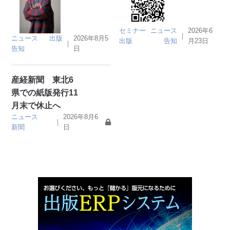
セミナー
ニュース
2026年6
｜
ニュース
出版
2026年8月5
出版
告知
月23日
｜
告知
日
産経新聞 東北6
県での紙版発行11
月末で休止へ
ニュース
2026年8月6
｜
新聞
日