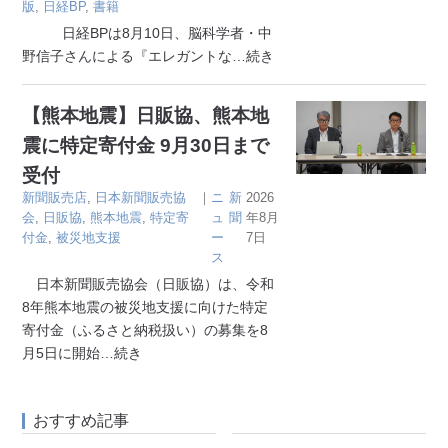
版
,
日経BP
,
書籍
日経BPは8月10日、脳科学者・中
野信子さんによる『エレガントな
…続き
【熊本地震】日販協、熊本地
震に特定寄付金 9月30日まで
受付
新聞販売店
,
日本新聞販売協
｜
ニ
新
2026
会
,
日販協
,
熊本地震
,
特定寄
ュ
聞
年8月
付金
,
被災地支援
ー
7日
ス
日本新聞販売協会（日販協）は、令和
8年熊本地震の被災地支援に向けた特定
寄付金（ふるさと納税扱い）の募集を8
月5日に開始
…続き
おすすめ記事