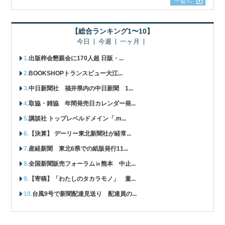
一覧へ
【総合ランキング1〜10】
今日
今週
一ヶ月
出版梓会懇親会に170人超 日販・...
BOOKSHOPトランスビュー大江...
中日新聞社 福井県内の中日新聞 1...
取協・雑協 年間発売日カレンダー発...
講談社 トップレベルドメイン「.m...
【決算】 デーリー東北新聞社が経常...
産経新聞 東北6県での紙版発行11...
全国新聞販売フォーラム㏌熊本 中止...
【寄稿】「わたしのタカラモノ」 童...
台風9号で新聞配達見送り 配達員の...