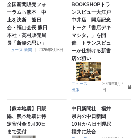
全国新聞販売フォ
BOOKSHOPトラ
ーラム㏌熊本 中
ンスビュー大江戸
止を決断 熊日
中井店 開店記念
会・福山会長 熊日
トーク「書店デキ
本社・髙村販売局
マシタ。」を開
長「断腸の思い」
催。トランスビュ
ニュース
新聞
｜
2026年8月6日
ーが仕掛ける新書
店の狙い
ニュース
2026年8月7
｜
出版
日
【熊本地震】日販
中日新聞社 福井
協、熊本地震に特
県内の中日新聞
定寄付金 9月30日
10月から日刊県民
まで受付
福井に統合