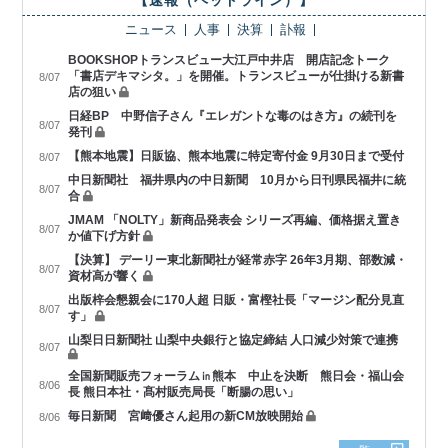
【速報（ヘッドライン）】
ニュース
人事
決算
訃報
BOOKSHOPトランスビュー大江戸中井店 開店記念トーク
「書店デキマシタ。」を開催。トランスビューが仕掛ける新書
8/07
店の狙い
日経BP 中野信子さん『エレガントな毒のはき方』の続刊を
8/07
発刊
【熊本地震】日販協、熊本地震に特定寄付金 9月30日まで受付
8/07
中日新聞社 福井県内の中日新聞 10月から日刊県民福井に統
8/07
合
JMAM 「NOLTY」新商品発表会 シリーズ再編、価格据え置き
8/07
か値下げ方針
【決算】 デーリー東北新聞社が経常赤字 26年3月期、部数減・
8/07
資材高が響く
出版梓会懇親会に170人超 日販・富樫社長「マージン配分見直
8/07
す」
山梨日日新聞社 山梨中央銀行と協定締結 人口減少対策で連携
8/07
全国新聞販売フォーラム㏌熊本 中止を決断 熊日会・福山会
8/06
長 熊日本社・髙村販売局長「断腸の思い」
毎日新聞 宮﨑優さん起用の新CM放映開始
8/06