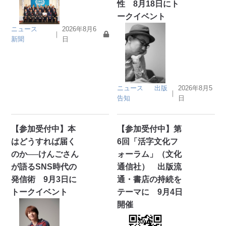
性 8月18日にト
ークイベント
ニュース
2026年8月6
｜
新聞
日
ニュース
出版
2026年8月5
｜
告知
日
【参加受付中】本
【参加受付中】第
はどうすれば届く
6回「活字文化フ
のか──けんごさん
ォーラム」（文化
が語るSNS時代の
通信社） 出版流
発信術 9月3日に
通・書店の持続を
トークイベント
テーマに 9月4日
開催