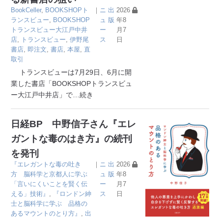
BookCeller
,
BOOKSHOPト
｜
ニ
出
2026
ランスビュー
,
BOOKSHOP
ュ
版
年8
トランスビュー大江戸中井
ー
月7
店
,
トランスビュー
,
伊野尾
ス
日
書店
,
即注文
,
書店
,
本屋
,
直
取引
トランスビューは7月29日、6月に開
業した書店「BOOKSHOPトランスビュ
ー大江戸中井店」で
…続き
日経BP 中野信子さん『エレ
ガントな毒のはき方』の続刊
を発刊
『エレガントな毒の吐き
｜
ニ
出
2026
方 脳科学と京都人に学ぶ
ュ
版
年8
「言いにくいことを賢く伝
ー
月7
える」技術』
,
『ロンドン紳
ス
日
士と脳科学に学ぶ 品格の
あるマウントのとり方』
,
出