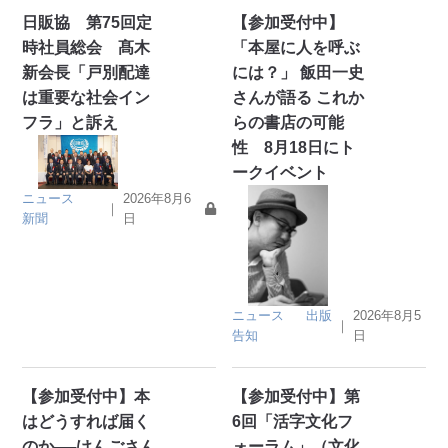
日販協 第75回定
【参加受付中】
時社員総会 髙木
「本屋に人を呼ぶ
新会長「戸別配達
には？」 飯田一史
は重要な社会イン
さんが語る これか
フラ」と訴え
らの書店の可能
性 8月18日にト
ークイベント
ニュース
2026年8月6
｜
新聞
日
ニュース
出版
2026年8月5
｜
告知
日
【参加受付中】本
【参加受付中】第
はどうすれば届く
6回「活字文化フ
のか──けんごさん
ォーラム」（文化