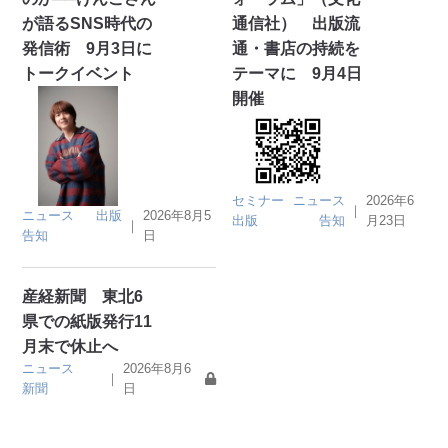
が語るSNS時代の
通信社） 出版流
発信術 9月3日に
通・書店の持続を
トークイベント
テーマに 9月4日
開催
セミナー
ニュース
2026年6
｜
ニュース
出版
2026年8月5
出版
告知
月23日
｜
告知
日
産経新聞 東北6
県での紙版発行11
月末で休止へ
ニュース
2026年8月6
｜
新聞
日