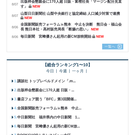
出版梓会懇親会に170人超 日販・富樫社長「マージン配分見直
8/07
す」
NEW
山梨日日新聞社 山梨中央銀行と協定締結 人口減少対策で連携
8/07
NEW
全国新聞販売フォーラム㏌熊本 中止を決断 熊日会・福山会
8/06
長 熊日本社・髙村販売局長「断腸の思い」
NEW
毎日新聞 宮﨑優さん起用の新CM放映開始
NEW
8/06
一覧へ
【総合ランキング1〜10】
今日
今週
一ヶ月
講談社 トップレベルドメイン「.m...
出版梓会懇親会に170人超 日販・...
書店フェア競う「BFC」第3回開催...
全国新聞販売フォーラム㏌熊本 中止...
中日新聞社 福井県内の中日新聞 1...
毎日新聞 宮﨑優さん起用の新CM放...