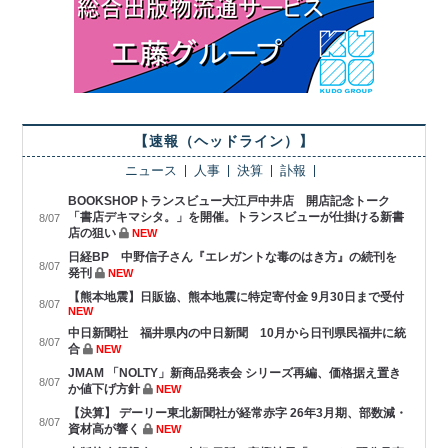
【速報（ヘッドライン）】
ニュース
人事
決算
訃報
BOOKSHOPトランスビュー大江戸中井店 開店記念トーク
「書店デキマシタ。」を開催。トランスビューが仕掛ける新書
8/07
店の狙い
NEW
日経BP 中野信子さん『エレガントな毒のはき方』の続刊を
8/07
発刊
NEW
【熊本地震】日販協、熊本地震に特定寄付金 9月30日まで受付
8/07
NEW
中日新聞社 福井県内の中日新聞 10月から日刊県民福井に統
8/07
合
NEW
JMAM 「NOLTY」新商品発表会 シリーズ再編、価格据え置き
8/07
か値下げ方針
NEW
【決算】 デーリー東北新聞社が経常赤字 26年3月期、部数減・
8/07
資材高が響く
NEW