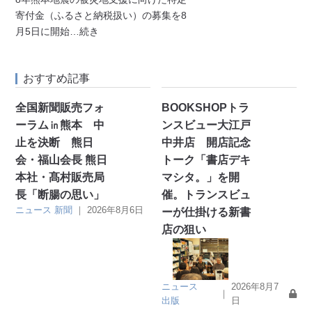
寄付金（ふるさと納税扱い）の募集を8
月5日に開始
…続き
おすすめ記事
全国新聞販売フォ
BOOKSHOPトラ
ーラム㏌熊本 中
ンスビュー大江戸
止を決断 熊日
中井店 開店記念
会・福山会長 熊日
トーク「書店デキ
本社・髙村販売局
マシタ。」を開
長「断腸の思い」
催。トランスビュ
ニュース
新聞
｜
2026年8月6日
ーが仕掛ける新書
店の狙い
ニュース
2026年8月7
｜
出版
日