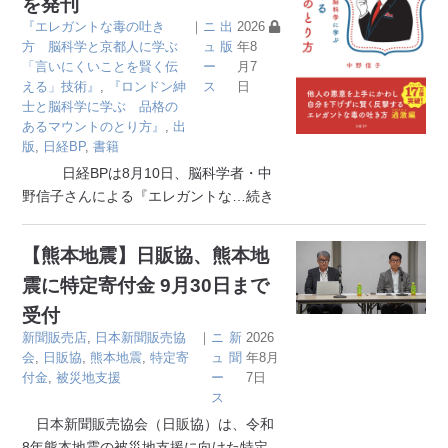
を発刊
『エレガントな毒の吐き
｜
ニ
出
2026
方 脳科学と京都人に学ぶ
ュ
版
年8
「言いにくいことを賢く伝
ー
月7
える」技術』
,
『ロンドン紳
ス
日
士と脳科学に学ぶ 品格の
あるマウントのとり方』
,
出
版
,
日経BP
,
書籍
日経BPは8月10日、脳科学者・中
野信子さんによる『エレガントな
…続き
【熊本地震】日販協、熊本地
震に特定寄付金 9月30日まで
受付
新聞販売店
,
日本新聞販売協
｜
ニ
新
2026
会
,
日販協
,
熊本地震
,
特定寄
ュ
聞
年8月
付金
,
被災地支援
ー
7日
ス
日本新聞販売協会（日販協）は、令和
8年熊本地震の被災地支援に向けた特定