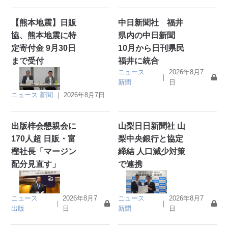
【熊本地震】日販
中日新聞社 福井
協、熊本地震に特
県内の中日新聞
定寄付金 9月30日
10月から日刊県民
まで受付
福井に統合
ニュース
2026年8月7
｜
新聞
日
ニュース
新聞
｜
2026年8月7日
出版梓会懇親会に
山梨日日新聞社 山
170人超 日販・富
梨中央銀行と協定
樫社長「マージン
締結 人口減少対策
配分見直す」
で連携
ニュース
2026年8月7
ニュース
2026年8月7
｜
｜
出版
日
新聞
日