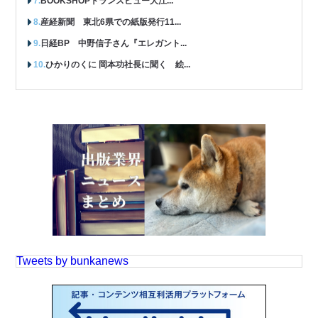
BOOKSHOPトランスビュー大江...
産経新聞 東北6県での紙版発行11...
日経BP 中野信子さん『エレガント...
ひかりのくに 岡本功社長に聞く 絵...
Tweets by bunkanews