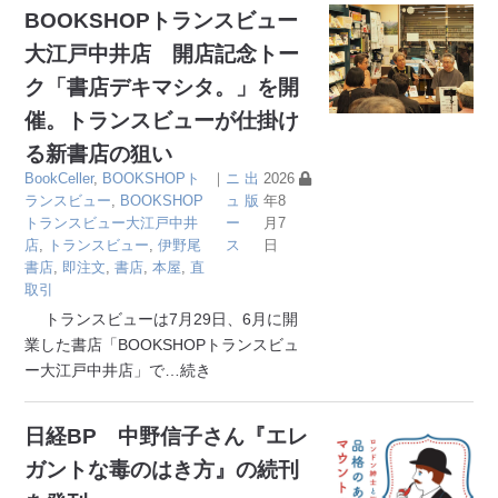
BOOKSHOPトランスビュー
大江戸中井店 開店記念トー
ク「書店デキマシタ。」を開
催。トランスビューが仕掛け
る新書店の狙い
BookCeller
,
BOOKSHOPト
｜
ニ
出
2026
ランスビュー
,
BOOKSHOP
ュ
版
年8
トランスビュー大江戸中井
ー
月7
店
,
トランスビュー
,
伊野尾
ス
日
書店
,
即注文
,
書店
,
本屋
,
直
取引
トランスビューは7月29日、6月に開
業した書店「BOOKSHOPトランスビュ
ー大江戸中井店」で
…続き
日経BP 中野信子さん『エレ
ガントな毒のはき方』の続刊