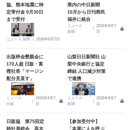
協、熊本地震に特
県内の中日新聞
定寄付金 9月30日
10月から日刊県民
まで受付
福井に統合
ニュース
2026年8月7
｜
新聞
日
ニュース
新聞
｜
2026年8月7日
出版梓会懇親会に
山梨日日新聞社 山
170人超 日販・富
梨中央銀行と協定
樫社長「マージン
締結 人口減少対策
配分見直す」
で連携
ニュース
2026年8月7
ニュース
2026年8月7
｜
｜
出版
日
新聞
日
日販協 第75回定
【参加受付中】
時社員総会 髙木
「本屋に人を呼ぶ