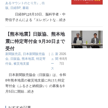
あるマウントのとり方』
,
出
版
,
日経BP
,
書籍
日経BPは8月10日、脳科学者・中
野信子さんによる『エレガントな
…続き
【熊本地震】日販協、熊本地
震に特定寄付金 9月30日まで
受付
新聞販売店
,
日本新聞販売協
｜
ニ
新
2026
会
,
日販協
,
熊本地震
,
特定寄
ュ
聞
年8月
付金
,
被災地支援
ー
7日
ス
日本新聞販売協会（日販協）は、令和
8年熊本地震の被災地支援に向けた特定
寄付金（ふるさと納税扱い）の募集を8
月5日に開始
…続き
おすすめ記事