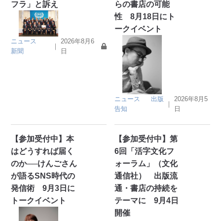
フラ」と訴え
らの書店の可能
性 8月18日にト
ークイベント
ニュース
2026年8月6
｜
新聞
日
ニュース
出版
2026年8月5
｜
告知
日
【参加受付中】本
【参加受付中】第
はどうすれば届く
6回「活字文化フ
のか──けんごさん
ォーラム」（文化
が語るSNS時代の
通信社） 出版流
発信術 9月3日に
通・書店の持続を
トークイベント
テーマに 9月4日
開催