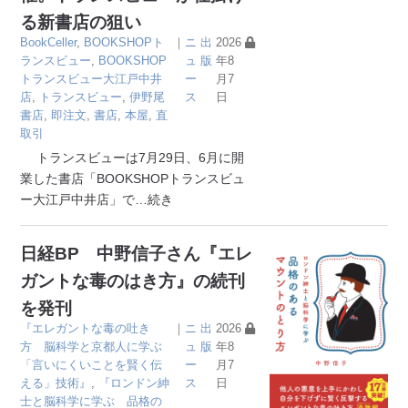
る新書店の狙い
BookCeller
,
BOOKSHOPト
｜
ニ
出
2026
ランスビュー
,
BOOKSHOP
ュ
版
年8
トランスビュー大江戸中井
ー
月7
店
,
トランスビュー
,
伊野尾
ス
日
書店
,
即注文
,
書店
,
本屋
,
直
取引
トランスビューは7月29日、6月に開
業した書店「BOOKSHOPトランスビュ
ー大江戸中井店」で
…続き
日経BP 中野信子さん『エレ
ガントな毒のはき方』の続刊
を発刊
『エレガントな毒の吐き
｜
ニ
出
2026
方 脳科学と京都人に学ぶ
ュ
版
年8
「言いにくいことを賢く伝
ー
月7
える」技術』
,
『ロンドン紳
ス
日
士と脳科学に学ぶ 品格の