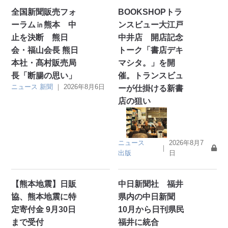
全国新聞販売フォ
BOOKSHOPトラ
ーラム㏌熊本 中
ンスビュー大江戸
止を決断 熊日
中井店 開店記念
会・福山会長 熊日
トーク「書店デキ
本社・髙村販売局
マシタ。」を開
長「断腸の思い」
催。トランスビュ
ニュース
新聞
｜
2026年8月6日
ーが仕掛ける新書
店の狙い
ニュース
2026年8月7
｜
出版
日
【熊本地震】日販
中日新聞社 福井
協、熊本地震に特
県内の中日新聞
定寄付金 9月30日
10月から日刊県民
まで受付
福井に統合