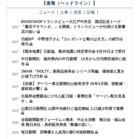
【速報（ヘッドライン）】
ニュース
人事
決算
訃報
BOOKSHOPトランスビュー大江戸中井店 開店記念トーク
「書店デキマシタ。」を開催。トランスビューが仕掛ける新書
8/07
店の狙い
日経BP 中野信子さん『エレガントな毒のはき方』の続刊を
8/07
発刊
【熊本地震】日販協、熊本地震に特定寄付金 9月30日まで受付
8/07
中日新聞社 福井県内の中日新聞 10月から日刊県民福井に統
8/07
合
JMAM 「NOLTY」新商品発表会 シリーズ再編、価格据え置き
8/07
か値下げ方針
【決算】 デーリー東北新聞社が経常赤字 26年3月期、部数減・
8/07
資材高が響く
出版梓会懇親会に170人超 日販・富樫社長「マージン配分見直
8/07
す」
山梨日日新聞社 山梨中央銀行と協定締結 人口減少対策で連携
8/07
全国新聞販売フォーラム㏌熊本 中止を決断 熊日会・福山会
8/06
長 熊日本社・髙村販売局長「断腸の思い」
毎日新聞 宮﨑優さん起用の新CM放映開始
8/06