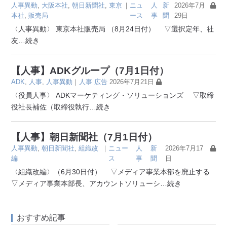
人事異動
,
大阪本社
,
朝日新聞社
,
東京
｜
ニュ
人
新
2026年7月
本社
,
販売局
ース
事
聞
29日
〈人事異動〉 東京本社販売局 （8月24日付） ▽選択定年、社
友
…続き
【人事】ADKグループ（7月1日付）
ADK
,
人事
,
人事異動
｜
人事
広告
2026年7月21日
〈役員人事〉 ADKマーケティング・ソリューションズ ▽取締
役社長補佐（取締役執行
…続き
【人事】朝日新聞社（7月1日付）
人事異動
,
朝日新聞社
,
組織改
｜
ニュー
人
新
2026年7月17
編
ス
事
聞
日
〈組織改編〉（6月30日付） ▽メディア事業本部を廃止する
▽メディア事業本部長、アカウントソリューシ
…続き
おすすめ記事