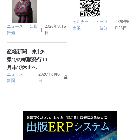
セミナー
ニュース
2026年6
｜
ニュース
出版
2026年8月5
出版
告知
月23日
｜
告知
日
産経新聞 東北6
県での紙版発行11
月末で休止へ
ニュース
2026年8月6
｜
新聞
日