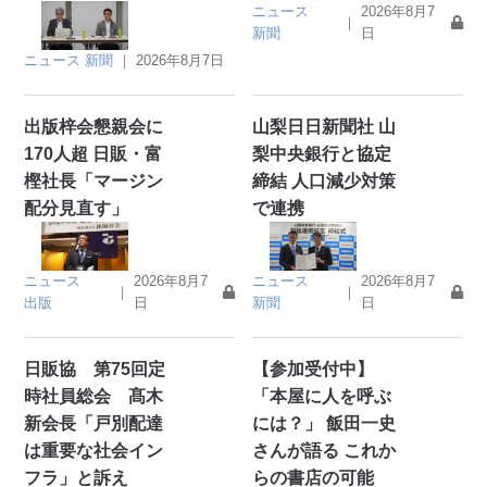
ニュース
2026年8月7
｜
新聞
日
ニュース
新聞
｜
2026年8月7日
出版梓会懇親会に
山梨日日新聞社 山
170人超 日販・富
梨中央銀行と協定
樫社長「マージン
締結 人口減少対策
配分見直す」
で連携
ニュース
2026年8月7
ニュース
2026年8月7
｜
｜
出版
日
新聞
日
日販協 第75回定
【参加受付中】
時社員総会 髙木
「本屋に人を呼ぶ
新会長「戸別配達
には？」 飯田一史
は重要な社会イン
さんが語る これか
フラ」と訴え
らの書店の可能