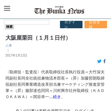
ログイ
会員登
ン
録
大阪屋栗田（１月１日付）
人事
｜
2017年1月12日
〈取締役・監査役〉代表取締役社長執行役員＝大竹深夫
同副社長同全社統括兼物流本部長＝（昇）加藤哲朗取締
役副社長同事業構造改革担当兼マーケティング推進室管
掌＝（昇）服部達也同同＝川村興市社外取締役（ＫＡＤ
ＯＫＡＷＡ）＝関谷幸一
…続き、
この記事は有料会員限定です。ログインす