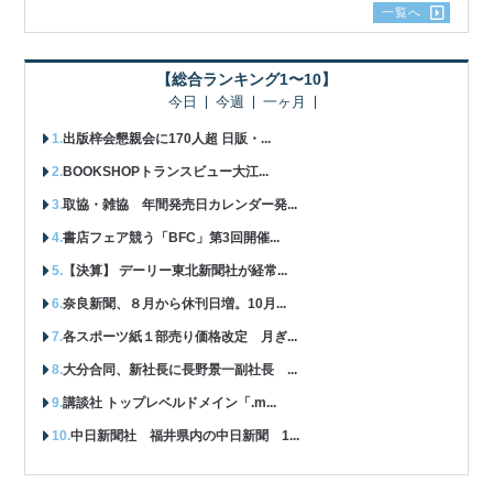
一覧へ
【総合ランキング1〜10】
今日
今週
一ヶ月
出版梓会懇親会に170人超 日販・...
BOOKSHOPトランスビュー大江...
取協・雑協 年間発売日カレンダー発...
書店フェア競う「BFC」第3回開催...
【決算】 デーリー東北新聞社が経常...
奈良新聞、８月から休刊日増。10月...
各スポーツ紙１部売り価格改定 月ぎ...
大分合同、新社長に長野景一副社長 ...
講談社 トップレベルドメイン「.m...
中日新聞社 福井県内の中日新聞 1...