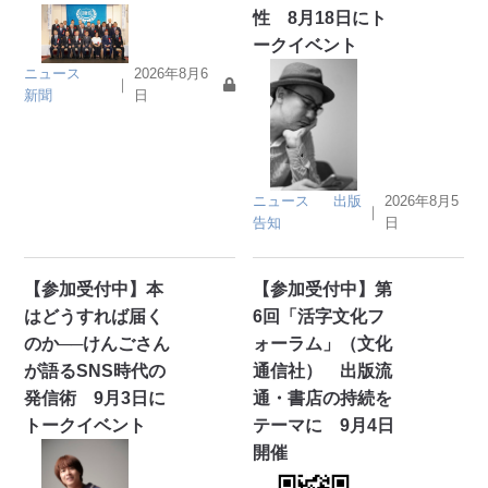
性 8月18日にト
ークイベント
ニュース
2026年8月6
｜
新聞
日
ニュース
出版
2026年8月5
｜
告知
日
【参加受付中】本
【参加受付中】第
はどうすれば届く
6回「活字文化フ
のか──けんごさん
ォーラム」（文化
が語るSNS時代の
通信社） 出版流
発信術 9月3日に
通・書店の持続を
トークイベント
テーマに 9月4日
開催