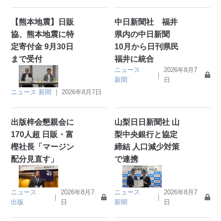
【熊本地震】日販
中日新聞社 福井
協、熊本地震に特
県内の中日新聞
定寄付金 9月30日
10月から日刊県民
まで受付
福井に統合
ニュース
2026年8月7
｜
新聞
日
ニュース
新聞
｜
2026年8月7日
出版梓会懇親会に
山梨日日新聞社 山
170人超 日販・富
梨中央銀行と協定
樫社長「マージン
締結 人口減少対策
配分見直す」
で連携
ニュース
2026年8月7
ニュース
2026年8月7
｜
｜
出版
日
新聞
日