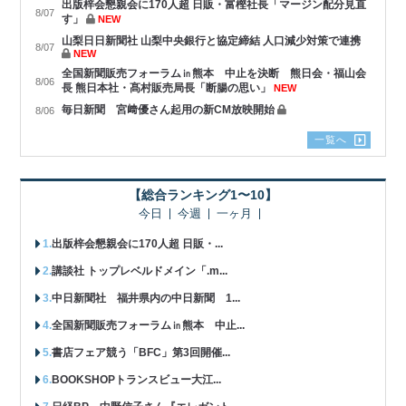
出版梓会懇親会に170人超 日販・富樫社長「マージン配分見直
8/07
す」
NEW
山梨日日新聞社 山梨中央銀行と協定締結 人口減少対策で連携
8/07
NEW
全国新聞販売フォーラム㏌熊本 中止を決断 熊日会・福山会
8/06
長 熊日本社・髙村販売局長「断腸の思い」
NEW
毎日新聞 宮﨑優さん起用の新CM放映開始
8/06
一覧へ
【総合ランキング1〜10】
今日
今週
一ヶ月
出版梓会懇親会に170人超 日販・...
講談社 トップレベルドメイン「.m...
中日新聞社 福井県内の中日新聞 1...
全国新聞販売フォーラム㏌熊本 中止...
書店フェア競う「BFC」第3回開催...
BOOKSHOPトランスビュー大江...