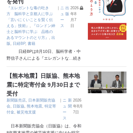
を発刊
『エレガントな毒の吐き
｜
ニ
出
2026
方 脳科学と京都人に学ぶ
ュ
版
年8
「言いにくいことを賢く伝
ー
月7
える」技術』
,
『ロンドン紳
ス
日
士と脳科学に学ぶ 品格の
あるマウントのとり方』
,
出
版
,
日経BP
,
書籍
日経BPは8月10日、脳科学者・中
野信子さんによる『エレガントな
…続き
【熊本地震】日販協、熊本地
震に特定寄付金 9月30日まで
受付
新聞販売店
,
日本新聞販売協
｜
ニ
新
2026
会
,
日販協
,
熊本地震
,
特定寄
ュ
聞
年8月
付金
,
被災地支援
ー
7日
ス
日本新聞販売協会（日販協）は、令和
8年熊本地震の被災地支援に向けた特定