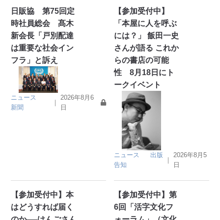
日販協 第75回定
【参加受付中】
時社員総会 髙木
「本屋に人を呼ぶ
新会長「戸別配達
には？」 飯田一史
は重要な社会イン
さんが語る これか
フラ」と訴え
らの書店の可能
性 8月18日にト
ークイベント
ニュース
2026年8月6
｜
新聞
日
ニュース
出版
2026年8月5
｜
告知
日
【参加受付中】本
【参加受付中】第
はどうすれば届く
6回「活字文化フ
のか──けんごさん
ォーラム」（文化