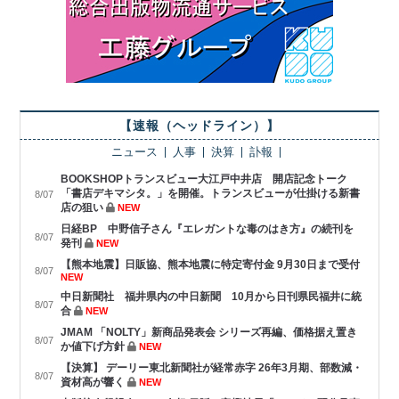
【速報（ヘッドライン）】
ニュース
人事
決算
訃報
BOOKSHOPトランスビュー大江戸中井店 開店記念トーク
「書店デキマシタ。」を開催。トランスビューが仕掛ける新書
8/07
店の狙い
NEW
日経BP 中野信子さん『エレガントな毒のはき方』の続刊を
8/07
発刊
NEW
【熊本地震】日販協、熊本地震に特定寄付金 9月30日まで受付
8/07
NEW
中日新聞社 福井県内の中日新聞 10月から日刊県民福井に統
8/07
合
NEW
JMAM 「NOLTY」新商品発表会 シリーズ再編、価格据え置き
8/07
か値下げ方針
NEW
【決算】 デーリー東北新聞社が経常赤字 26年3月期、部数減・
8/07
資材高が響く
NEW