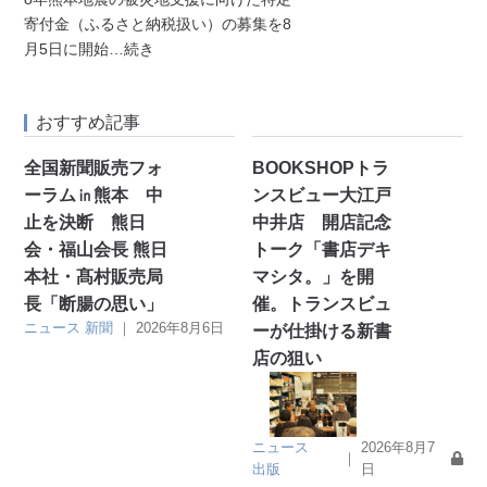
寄付金（ふるさと納税扱い）の募集を8
月5日に開始
…続き
おすすめ記事
全国新聞販売フォ
BOOKSHOPトラ
ーラム㏌熊本 中
ンスビュー大江戸
止を決断 熊日
中井店 開店記念
会・福山会長 熊日
トーク「書店デキ
本社・髙村販売局
マシタ。」を開
長「断腸の思い」
催。トランスビュ
ニュース
新聞
｜
2026年8月6日
ーが仕掛ける新書
店の狙い
ニュース
2026年8月7
｜
出版
日