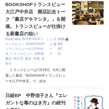
BOOKSHOPトランスビュー
大江戸中井店 開店記念トー
ク「書店デキマシタ。」を開
催。トランスビューが仕掛け
る新書店の狙い
BookCeller
,
BOOKSHOPト
｜
ニ
出
2026
ランスビュー
,
BOOKSHOP
ュ
版
年8
トランスビュー大江戸中井
ー
月7
店
,
トランスビュー
,
伊野尾
ス
日
書店
,
即注文
,
書店
,
本屋
,
直
取引
トランスビューは7月29日、6月に開
業した書店「BOOKSHOPトランスビュ
ー大江戸中井店」で
…続き
日経BP 中野信子さん『エレ
ガントな毒のはき方』の続刊