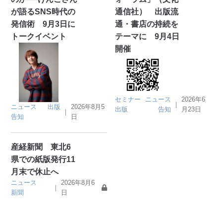
が語るSNS時代の
通信社） 出版流
発信術 9月3日に
通・書店の持続を
トークイベント
テーマに 9月4日
開催
セミナー
ニュース
2026年6
｜
ニュース
出版
2026年8月5
出版
告知
月23日
｜
告知
日
産経新聞 東北6
県での紙版発行11
月末で休止へ
ニュース
2026年8月6
｜
新聞
日