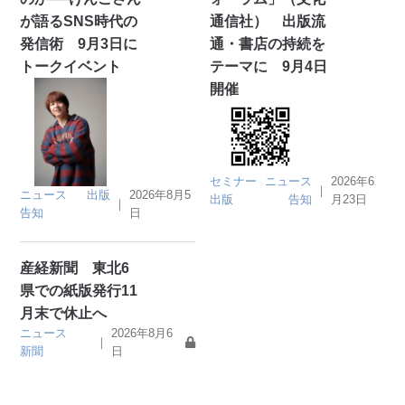
が語るSNS時代の
通信社） 出版流
発信術 9月3日に
通・書店の持続を
トークイベント
テーマに 9月4日
開催
セミナー
ニュース
2026年6
｜
ニュース
出版
2026年8月5
出版
告知
月23日
｜
告知
日
産経新聞 東北6
県での紙版発行11
月末で休止へ
ニュース
2026年8月6
｜
新聞
日