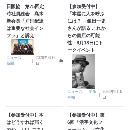
日販協 第75回定
【参加受付中】
時社員総会 髙木
「本屋に人を呼ぶ
新会長「戸別配達
には？」 飯田一史
は重要な社会イン
さんが語る これか
フラ」と訴え
らの書店の可能
性 8月18日にト
ークイベント
ニュース
2026年8月6
｜
新聞
日
ニュース
出版
2026年8月5
｜
告知
日
【参加受付中】本
【参加受付中】第
はどうすれば届く
6回「活字文化フ
のか──けんごさん
ォーラム」（文化