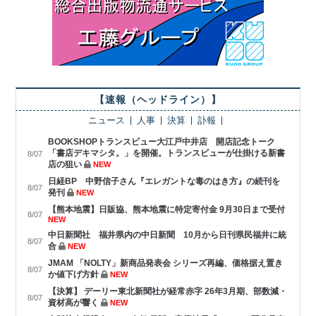
【速報（ヘッドライン）】
ニュース
人事
決算
訃報
BOOKSHOPトランスビュー大江戸中井店 開店記念トーク
「書店デキマシタ。」を開催。トランスビューが仕掛ける新書
8/07
店の狙い
NEW
日経BP 中野信子さん『エレガントな毒のはき方』の続刊を
8/07
発刊
NEW
【熊本地震】日販協、熊本地震に特定寄付金 9月30日まで受付
8/07
NEW
中日新聞社 福井県内の中日新聞 10月から日刊県民福井に統
8/07
合
NEW
JMAM 「NOLTY」新商品発表会 シリーズ再編、価格据え置き
8/07
か値下げ方針
NEW
【決算】 デーリー東北新聞社が経常赤字 26年3月期、部数減・
8/07
資材高が響く
NEW