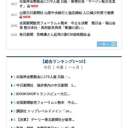
出版梓会懇親会に170人超 日販・富樫社長「マージン配分見直
8/07
す」
NEW
山梨日日新聞社 山梨中央銀行と協定締結 人口減少対策で連携
8/07
NEW
全国新聞販売フォーラム㏌熊本 中止を決断 熊日会・福山会
8/06
長 熊日本社・髙村販売局長「断腸の思い」
毎日新聞 宮﨑優さん起用の新CM放映開始
8/06
一覧へ
【総合ランキング1〜10】
今日
今週
一ヶ月
出版梓会懇親会に170人超 日販・...
中日新聞社 福井県内の中日新聞 1...
BOOKSHOPトランスビュー大江...
全国新聞販売フォーラム㏌熊本 中止...
講談社 トップレベルドメイン「.m...
【決算】 デーリー東北新聞社が経常...