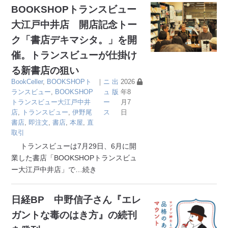
BOOKSHOPトランスビュー
大江戸中井店 開店記念トー
ク「書店デキマシタ。」を開
催。トランスビューが仕掛け
る新書店の狙い
BookCeller
,
BOOKSHOPト
｜
ニ
出
2026
ランスビュー
,
BOOKSHOP
ュ
版
年8
トランスビュー大江戸中井
ー
月7
店
,
トランスビュー
,
伊野尾
ス
日
書店
,
即注文
,
書店
,
本屋
,
直
取引
トランスビューは7月29日、6月に開
業した書店「BOOKSHOPトランスビュ
ー大江戸中井店」で
…続き
日経BP 中野信子さん『エレ
ガントな毒のはき方』の続刊