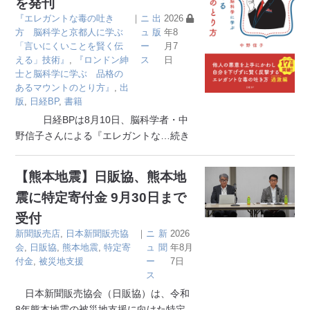
を発刊
『エレガントな毒の吐き
｜
ニ
出
2026
方 脳科学と京都人に学ぶ
ュ
版
年8
「言いにくいことを賢く伝
ー
月7
える」技術』
,
『ロンドン紳
ス
日
士と脳科学に学ぶ 品格の
あるマウントのとり方』
,
出
版
,
日経BP
,
書籍
日経BPは8月10日、脳科学者・中
野信子さんによる『エレガントな
…続き
【熊本地震】日販協、熊本地
震に特定寄付金 9月30日まで
受付
新聞販売店
,
日本新聞販売協
｜
ニ
新
2026
会
,
日販協
,
熊本地震
,
特定寄
ュ
聞
年8月
付金
,
被災地支援
ー
7日
ス
日本新聞販売協会（日販協）は、令和
8年熊本地震の被災地支援に向けた特定