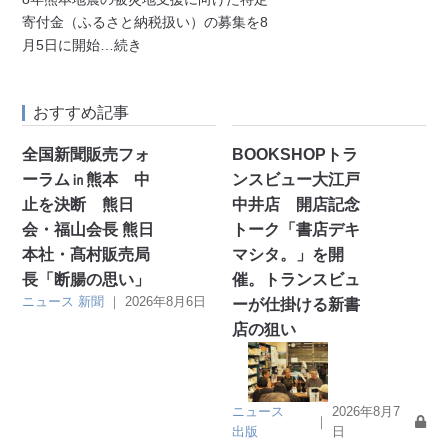
寄付金（ふるさと納税扱い）の募集を8
月5日に開始
…続き
おすすめ記事
全国新聞販売フォ
BOOKSHOPトラ
ーラム㏌熊本 中
ンスビュー大江戸
止を決断 熊日
中井店 開店記念
会・福山会長 熊日
トーク「書店デキ
本社・髙村販売局
マシタ。」を開
長「断腸の思い」
催。トランスビュ
ニュース
新聞
｜
2026年8月6日
ーが仕掛ける新書
店の狙い
ニュース
2026年8月7
｜
出版
日