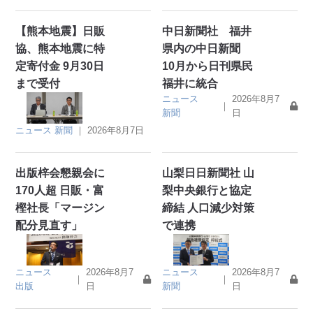
【熊本地震】日販
中日新聞社 福井
協、熊本地震に特
県内の中日新聞
定寄付金 9月30日
10月から日刊県民
まで受付
福井に統合
ニュース
2026年8月7
｜
新聞
日
ニュース
新聞
｜
2026年8月7日
出版梓会懇親会に
山梨日日新聞社 山
170人超 日販・富
梨中央銀行と協定
樫社長「マージン
締結 人口減少対策
配分見直す」
で連携
ニュース
2026年8月7
ニュース
2026年8月7
｜
｜
出版
日
新聞
日