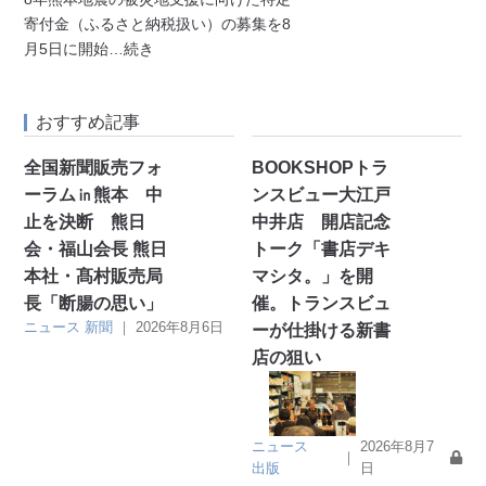
寄付金（ふるさと納税扱い）の募集を8
月5日に開始
…続き
おすすめ記事
全国新聞販売フォ
BOOKSHOPトラ
ーラム㏌熊本 中
ンスビュー大江戸
止を決断 熊日
中井店 開店記念
会・福山会長 熊日
トーク「書店デキ
本社・髙村販売局
マシタ。」を開
長「断腸の思い」
催。トランスビュ
ニュース
新聞
｜
2026年8月6日
ーが仕掛ける新書
店の狙い
ニュース
2026年8月7
｜
出版
日