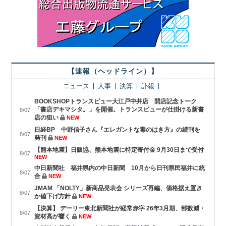
【速報（ヘッドライン）】
ニュース
人事
決算
訃報
BOOKSHOPトランスビュー大江戸中井店 開店記念トーク
「書店デキマシタ。」を開催。トランスビューが仕掛ける新書
8/07
店の狙い
NEW
日経BP 中野信子さん『エレガントな毒のはき方』の続刊を
8/07
発刊
NEW
【熊本地震】日販協、熊本地震に特定寄付金 9月30日まで受付
8/07
NEW
中日新聞社 福井県内の中日新聞 10月から日刊県民福井に統
8/07
合
NEW
JMAM 「NOLTY」新商品発表会 シリーズ再編、価格据え置き
8/07
か値下げ方針
NEW
【決算】 デーリー東北新聞社が経常赤字 26年3月期、部数減・
8/07
資材高が響く
NEW