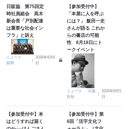
日販協 第75回定
【参加受付中】
時社員総会 髙木
「本屋に人を呼ぶ
新会長「戸別配達
には？」 飯田一史
は重要な社会イン
さんが語る これか
フラ」と訴え
らの書店の可能
性 8月18日にト
ークイベント
ニュース
2026年8月6
｜
新聞
日
ニュース
出版
2026年8月5
｜
告知
日
【参加受付中】本
【参加受付中】第
はどうすれば届く
6回「活字文化フ
のか──けんごさん
ォーラム」（文化