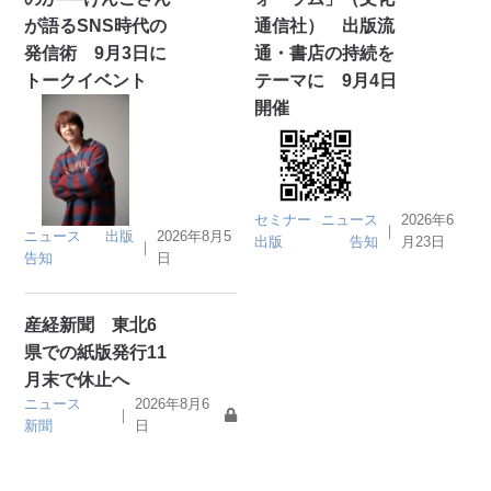
が語るSNS時代の
通信社） 出版流
発信術 9月3日に
通・書店の持続を
トークイベント
テーマに 9月4日
開催
セミナー
ニュース
2026年6
｜
ニュース
出版
2026年8月5
出版
告知
月23日
｜
告知
日
産経新聞 東北6
県での紙版発行11
月末で休止へ
ニュース
2026年8月6
｜
新聞
日