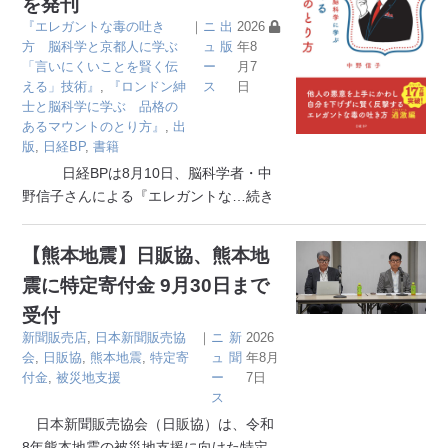
を発刊
『エレガントな毒の吐き
｜
ニ
出
2026
方 脳科学と京都人に学ぶ
ュ
版
年8
「言いにくいことを賢く伝
ー
月7
える」技術』
,
『ロンドン紳
ス
日
士と脳科学に学ぶ 品格の
あるマウントのとり方』
,
出
版
,
日経BP
,
書籍
日経BPは8月10日、脳科学者・中
野信子さんによる『エレガントな
…続き
【熊本地震】日販協、熊本地
震に特定寄付金 9月30日まで
受付
新聞販売店
,
日本新聞販売協
｜
ニ
新
2026
会
,
日販協
,
熊本地震
,
特定寄
ュ
聞
年8月
付金
,
被災地支援
ー
7日
ス
日本新聞販売協会（日販協）は、令和
8年熊本地震の被災地支援に向けた特定