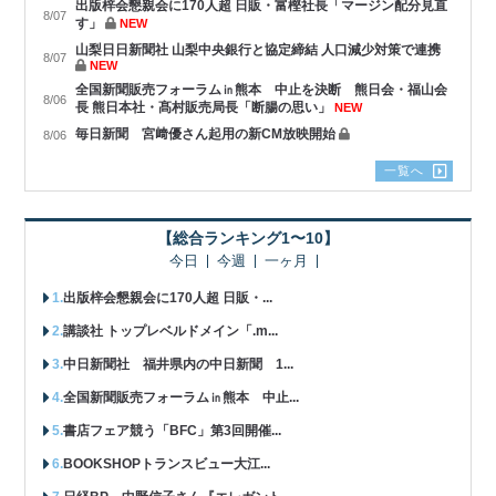
出版梓会懇親会に170人超 日販・富樫社長「マージン配分見直
8/07
す」
NEW
山梨日日新聞社 山梨中央銀行と協定締結 人口減少対策で連携
8/07
NEW
全国新聞販売フォーラム㏌熊本 中止を決断 熊日会・福山会
8/06
長 熊日本社・髙村販売局長「断腸の思い」
NEW
毎日新聞 宮﨑優さん起用の新CM放映開始
8/06
一覧へ
【総合ランキング1〜10】
今日
今週
一ヶ月
出版梓会懇親会に170人超 日販・...
講談社 トップレベルドメイン「.m...
中日新聞社 福井県内の中日新聞 1...
全国新聞販売フォーラム㏌熊本 中止...
書店フェア競う「BFC」第3回開催...
BOOKSHOPトランスビュー大江...