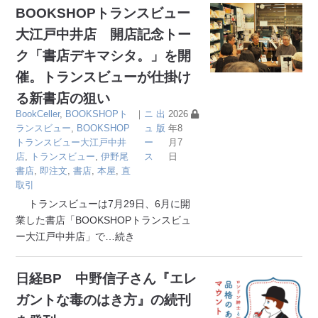
BOOKSHOPトランスビュー
大江戸中井店 開店記念トー
ク「書店デキマシタ。」を開
催。トランスビューが仕掛け
る新書店の狙い
BookCeller
,
BOOKSHOPト
｜
ニ
出
2026
ランスビュー
,
BOOKSHOP
ュ
版
年8
トランスビュー大江戸中井
ー
月7
店
,
トランスビュー
,
伊野尾
ス
日
書店
,
即注文
,
書店
,
本屋
,
直
取引
トランスビューは7月29日、6月に開
業した書店「BOOKSHOPトランスビュ
ー大江戸中井店」で
…続き
日経BP 中野信子さん『エレ
ガントな毒のはき方』の続刊