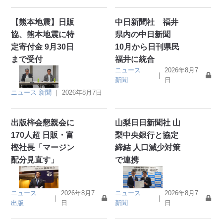
【熊本地震】日販
中日新聞社 福井
協、熊本地震に特
県内の中日新聞
定寄付金 9月30日
10月から日刊県民
まで受付
福井に統合
ニュース
2026年8月7
｜
新聞
日
ニュース
新聞
｜
2026年8月7日
出版梓会懇親会に
山梨日日新聞社 山
170人超 日販・富
梨中央銀行と協定
樫社長「マージン
締結 人口減少対策
配分見直す」
で連携
ニュース
2026年8月7
ニュース
2026年8月7
｜
｜
出版
日
新聞
日