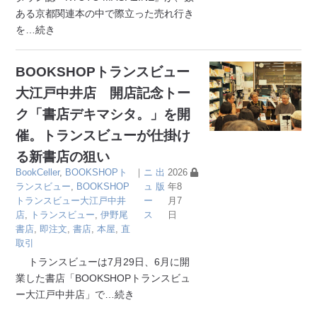
ある京都関連本の中で際立った売れ行き
を
…続き
BOOKSHOPトランスビュー
大江戸中井店 開店記念トー
ク「書店デキマシタ。」を開
催。トランスビューが仕掛け
る新書店の狙い
BookCeller
,
BOOKSHOPト
｜
ニ
出
2026
ランスビュー
,
BOOKSHOP
ュ
版
年8
トランスビュー大江戸中井
ー
月7
店
,
トランスビュー
,
伊野尾
ス
日
書店
,
即注文
,
書店
,
本屋
,
直
取引
トランスビューは7月29日、6月に開
業した書店「BOOKSHOPトランスビュ
ー大江戸中井店」で
…続き