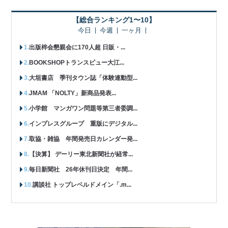
【総合ランキング1〜10】
今日
今週
一ヶ月
出版梓会懇親会に170人超 日販・...
BOOKSHOPトランスビュー大江...
大垣書店 季刊タウン誌「体験連動型...
JMAM 「NOLTY」新商品発表...
小学館 マンガワン問題等第三者委調...
インプレスグループ 重版にデジタル...
取協・雑協 年間発売日カレンダー発...
【決算】 デーリー東北新聞社が経常...
毎日新聞社 26年休刊日決定 年間...
講談社 トップレベルドメイン「.m...