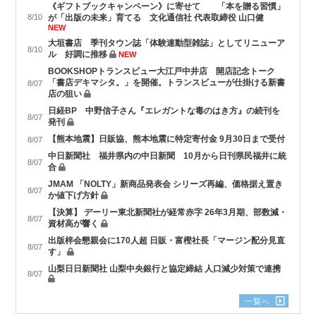
《ギフトブックキャンペーン》に寄せて 「本を贈る習慣」
8/10
が「出版の未来」育てる 文化通信社 代表取締役 山口健
NEW
大垣書店 季刊タウン誌「体験連動型雑誌」としてリニューア
8/10
ル 好調に推移
NEW
BOOKSHOPトランスビュー大江戸中井店 開店記念トーク
「書店デキマシタ。」を開催。トランスビューが仕掛ける新書
8/07
店の狙い
日経BP 中野信子さん『エレガントな毒のはき方』の続刊を
8/07
発刊
【熊本地震】日販協、熊本地震に特定寄付金 9月30日まで受付
8/07
中日新聞社 福井県内の中日新聞 10月から日刊県民福井に統
8/07
合
JMAM 「NOLTY」新商品発表会 シリーズ再編、価格据え置き
8/07
か値下げ方針
【決算】 デーリー東北新聞社が経常赤字 26年3月期、部数減・
8/07
資材高が響く
出版梓会懇親会に170人超 日販・富樫社長「マージン配分見直
8/07
す」
山梨日日新聞社 山梨中央銀行と協定締結 人口減少対策で連携
8/07
一覧へ