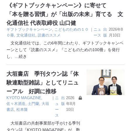
《ギフトブックキャンペーン》に寄せて
「本を贈る習慣」が「出版の未来」育てる 文
化通信社 代表取締役 山口健
ギフトブックキャンペーン
,
こどものための１０
｜
ニュ
出
2026年8
０冊
,
文化通信社
,
読書のススメ
ース
版
月10日
文化通信社では、この6年間にわたり、ギフトブックキャンペ
ーンとして『読書のススメ』『こどものための100冊』を発行
し、
…続き
大垣書店 季刊タウン誌「体
験連動型雑誌」としてリニュ
ーアル 好調に推移
KYOTO MAGAZINE
,
｜
ニ
出
2026
佐々木酒造
,
土門蘭
,
大垣
ュ
版
年8月
書店
,
松本隆
ー
10日
ス
大垣書店の共創事業部が手がける季刊
タウン誌『KYOTO MAGAZINE』が、数