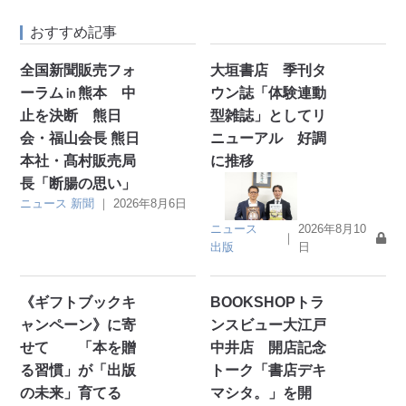
おすすめ記事
全国新聞販売フォ
大垣書店 季刊タ
ーラム㏌熊本 中
ウン誌「体験連動
止を決断 熊日
型雑誌」としてリ
会・福山会長 熊日
ニューアル 好調
本社・髙村販売局
に推移
長「断腸の思い」
ニュース
新聞
｜
2026年8月6日
ニュース
2026年8月10
｜
出版
日
《ギフトブックキ
BOOKSHOPトラ
ャンペーン》に寄
ンスビュー大江戸
せて 「本を贈
中井店 開店記念
る習慣」が「出版
トーク「書店デキ
の未来」育てる
マシタ。」を開