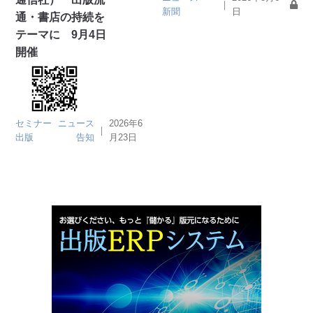
｜
新聞
日
通・書店の持続を
テーマに 9月4日
開催
セミナー
ニュース
2026年6
｜
出版
告知
月23日