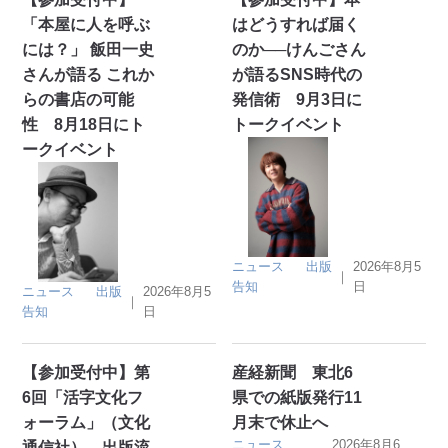
「本屋に人を呼ぶ
はどうすれば届く
には？」 飯田一史
のか──けんごさん
さんが語る これか
が語るSNS時代の
らの書店の可能
発信術 9月3日に
性 8月18日にト
トークイベント
ークイベント
ニュース
出版
2026年8月5
｜
告知
日
ニュース
出版
2026年8月5
｜
告知
日
【参加受付中】第
産経新聞 東北6
6回「活字文化フ
県での紙版発行11
ォーラム」（文化
月末で休止へ
ニュース
2026年8月6
通信社） 出版流