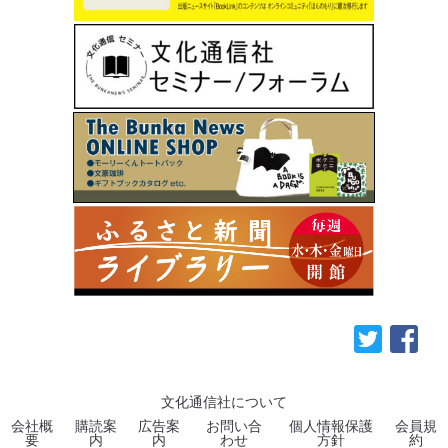
文化通信社について
会社概
購読案
広告案
お問い合
個人情報保護
会員規
要
内
内
わせ
方針
約