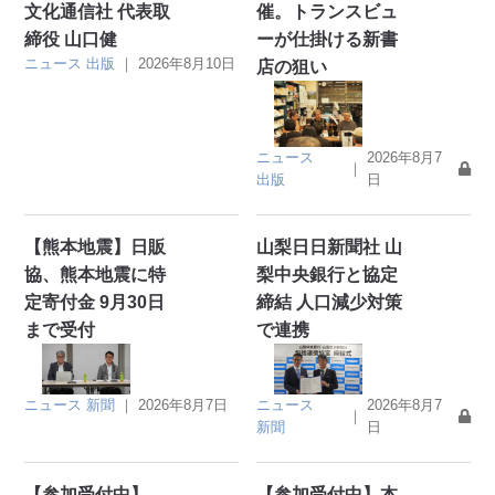
文化通信社 代表取
催。トランスビュ
締役 山口健
ーが仕掛ける新書
ニュース
出版
｜
2026年8月10日
店の狙い
ニュース
2026年8月7
｜
出版
日
【熊本地震】日販
山梨日日新聞社 山
協、熊本地震に特
梨中央銀行と協定
定寄付金 9月30日
締結 人口減少対策
まで受付
で連携
ニュース
新聞
｜
2026年8月7日
ニュース
2026年8月7
｜
新聞
日
【参加受付中】
【参加受付中】本