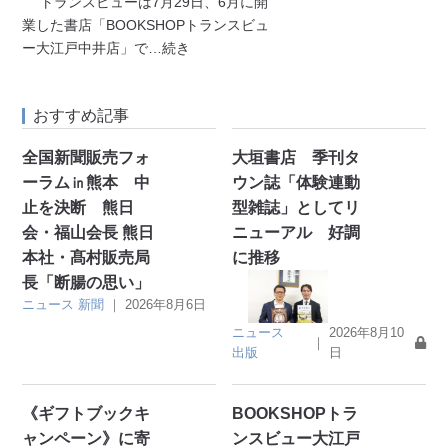
トランスビューは7月29日、6月に開
業した書店「BOOKSHOPトランスビュ
ー大江戸中井店」で
…続き
おすすめ記事
全国新聞販売フォ
大垣書店 季刊タ
ーラム㏌熊本 中
ウン誌「体験連動
止を決断 熊日
型雑誌」としてリ
会・福山会長 熊日
ニューアル 好調
本社・髙村販売局
に推移
長「断腸の思い」
ニュース
新聞
｜
2026年8月6日
ニュース
2026年8月10
｜
出版
日
《ギフトブックキ
BOOKSHOPトラ
ャンペーン》に寄
ンスビュー大江戸