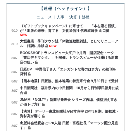
【速報（ヘッドライン）】
ニュース
人事
決算
訃報
《ギフトブックキャンペーン》に寄せて 「本を贈る習慣」
8/10
が「出版の未来」育てる 文化通信社 代表取締役 山口健
NEW
大垣書店 季刊タウン誌「体験連動型雑誌」としてリニューア
8/10
ル 好調に推移
NEW
BOOKSHOPトランスビュー大江戸中井店 開店記念トーク
「書店デキマシタ。」を開催。トランスビューが仕掛ける新書
8/07
店の狙い
日経BP 中野信子さん『エレガントな毒のはき方』の続刊を
8/07
発刊
【熊本地震】日販協、熊本地震に特定寄付金 9月30日まで受付
8/07
中日新聞社 福井県内の中日新聞 10月から日刊県民福井に統
8/07
合
JMAM 「NOLTY」新商品発表会 シリーズ再編、価格据え置き
8/07
か値下げ方針
【決算】 デーリー東北新聞社が経常赤字 26年3月期、部数減・
8/07
資材高が響く
出版梓会懇親会に170人超 日販・富樫社長「マージン配分見直
8/07
す」