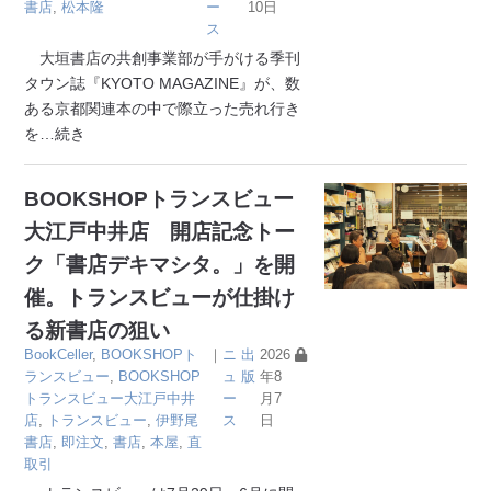
書店
,
松本隆
ー
10日
ス
大垣書店の共創事業部が手がける季刊
タウン誌『KYOTO MAGAZINE』が、数
ある京都関連本の中で際立った売れ行き
を
…続き
BOOKSHOPトランスビュー
大江戸中井店 開店記念トー
ク「書店デキマシタ。」を開
催。トランスビューが仕掛け
る新書店の狙い
BookCeller
,
BOOKSHOPト
｜
ニ
出
2026
ランスビュー
,
BOOKSHOP
ュ
版
年8
トランスビュー大江戸中井
ー
月7
店
,
トランスビュー
,
伊野尾
ス
日
書店
,
即注文
,
書店
,
本屋
,
直
取引