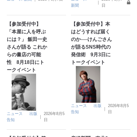
｜
新聞
日
【参加受付中】
【参加受付中】本
「本屋に人を呼ぶ
はどうすれば届く
には？」 飯田一史
のか──けんごさん
さんが語る これか
が語るSNS時代の
らの書店の可能
発信術 9月3日に
性 8月18日にト
トークイベント
ークイベント
ニュース
出版
2026年8月5
｜
告知
日
ニュース
出版
2026年8月5
｜
告知
日