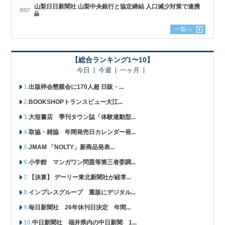
山梨日日新聞社 山梨中央銀行と協定締結 人口減少対策で連携
8/07
一覧へ
【総合ランキング1〜10】
今日
今週
一ヶ月
出版梓会懇親会に170人超 日販・...
BOOKSHOPトランスビュー大江...
大垣書店 季刊タウン誌「体験連動型...
取協・雑協 年間発売日カレンダー発...
JMAM 「NOLTY」新商品発表...
小学館 マンガワン問題等第三者委調...
【決算】 デーリー東北新聞社が経常...
インプレスグループ 重版にデジタル...
毎日新聞社 26年休刊日決定 年間...
中日新聞社 福井県内の中日新聞 1...