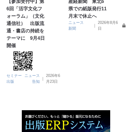
【参加受付中】第
産経新聞 東北6
6回「活字文化フ
県での紙版発行11
ォーラム」（文化
月末で休止へ
ニュース
2026年8月6
通信社） 出版流
｜
新聞
日
通・書店の持続を
テーマに 9月4日
開催
セミナー
ニュース
2026年6
｜
出版
告知
月23日