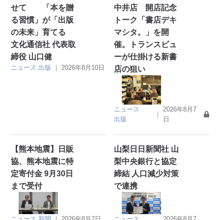
せて 「本を贈
中井店 開店記念
る習慣」が「出版
トーク「書店デキ
の未来」育てる
マシタ。」を開
文化通信社 代表取
催。トランスビュ
締役 山口健
ーが仕掛ける新書
ニュース
出版
｜
2026年8月10日
店の狙い
ニュース
2026年8月7
｜
出版
日
【熊本地震】日販
山梨日日新聞社 山
協、熊本地震に特
梨中央銀行と協定
定寄付金 9月30日
締結 人口減少対策
まで受付
で連携
ニュース
新聞
｜
2026年8月7日
ニュース
2026年8月7