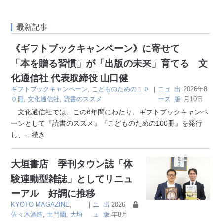
最新記事
《ギフトブックキャンペーン》に寄せて
「本を贈る習慣」が「出版の未来」育てる 文
化通信社 代表取締役 山口健
ギフトブックキャンペーン
,
こどものための１０
｜
ニュ
出
2026年8
０冊
,
文化通信社
,
読書のススメ
ース
版
月10日
文化通信社では、この6年間にわたり、ギフトブックキャンペ
ーンとして『読書のススメ』『こどものための100冊』を発行
し、
…続き
大垣書店 季刊タウン誌「体
験連動型雑誌」としてリニュ
ーアル 好調に推移
KYOTO MAGAZINE
,
｜
ニ
出
2026
佐々木酒造
,
土門蘭
,
大垣
ュ
版
年8月