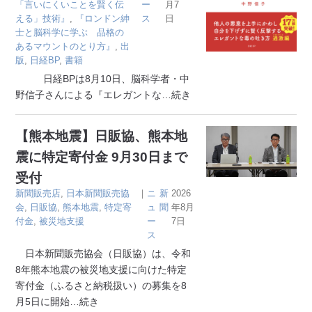
「言いにくいことを賢く伝
ー
月7
える」技術』
,
『ロンドン紳
ス
日
士と脳科学に学ぶ 品格の
あるマウントのとり方』
,
出
版
,
日経BP
,
書籍
日経BPは8月10日、脳科学者・中
野信子さんによる『エレガントな
…続き
【熊本地震】日販協、熊本地
震に特定寄付金 9月30日まで
受付
新聞販売店
,
日本新聞販売協
｜
ニ
新
2026
会
,
日販協
,
熊本地震
,
特定寄
ュ
聞
年8月
付金
,
被災地支援
ー
7日
ス
日本新聞販売協会（日販協）は、令和
8年熊本地震の被災地支援に向けた特定
寄付金（ふるさと納税扱い）の募集を8
月5日に開始
…続き