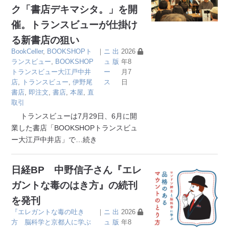
ク「書店デキマシタ。」を開
催。トランスビューが仕掛け
る新書店の狙い
BookCeller
,
BOOKSHOPト
｜
ニ
出
2026
ランスビュー
,
BOOKSHOP
ュ
版
年8
トランスビュー大江戸中井
ー
月7
店
,
トランスビュー
,
伊野尾
ス
日
書店
,
即注文
,
書店
,
本屋
,
直
取引
トランスビューは7月29日、6月に開
業した書店「BOOKSHOPトランスビュ
ー大江戸中井店」で
…続き
日経BP 中野信子さん『エレ
ガントな毒のはき方』の続刊
を発刊
『エレガントな毒の吐き
｜
ニ
出
2026
方 脳科学と京都人に学ぶ
ュ
版
年8