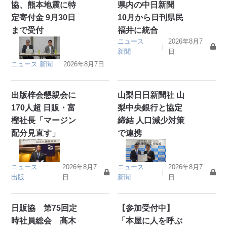
協、熊本地震に特
県内の中日新聞
定寄付金 9月30日
10月から日刊県民
まで受付
福井に統合
ニュース
2026年8月7
｜
新聞
日
ニュース
新聞
｜
2026年8月7日
出版梓会懇親会に
山梨日日新聞社 山
170人超 日販・富
梨中央銀行と協定
樫社長「マージン
締結 人口減少対策
配分見直す」
で連携
ニュース
2026年8月7
ニュース
2026年8月7
｜
｜
出版
日
新聞
日
日販協 第75回定
【参加受付中】
時社員総会 髙木
「本屋に人を呼ぶ