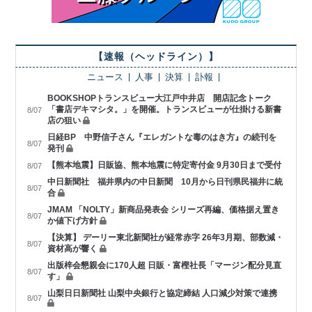
【速報（ヘッドライン）】
ニュース
人事
決算
訃報
BOOKSHOPトランスビュー大江戸中井店 開店記念トーク
「書店デキマシタ。」を開催。トランスビューが仕掛ける新書
8/07
店の狙い
日経BP 中野信子さん『エレガントな毒のはき方』の続刊を
8/07
発刊
【熊本地震】日販協、熊本地震に特定寄付金 9月30日まで受付
8/07
中日新聞社 福井県内の中日新聞 10月から日刊県民福井に統
8/07
合
JMAM 「NOLTY」新商品発表会 シリーズ再編、価格据え置き
8/07
か値下げ方針
【決算】 デーリー東北新聞社が経常赤字 26年3月期、部数減・
8/07
資材高が響く
出版梓会懇親会に170人超 日販・富樫社長「マージン配分見直
8/07
す」
山梨日日新聞社 山梨中央銀行と協定締結 人口減少対策で連携
8/07