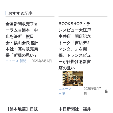
おすすめ記事
全国新聞販売フォ
BOOKSHOPトラ
ーラム㏌熊本 中
ンスビュー大江戸
止を決断 熊日
中井店 開店記念
会・福山会長 熊日
トーク「書店デキ
本社・髙村販売局
マシタ。」を開
長「断腸の思い」
催。トランスビュ
ニュース
新聞
｜
2026年8月6日
ーが仕掛ける新書
店の狙い
ニュース
2026年8月7
｜
出版
日
【熊本地震】日販
中日新聞社 福井