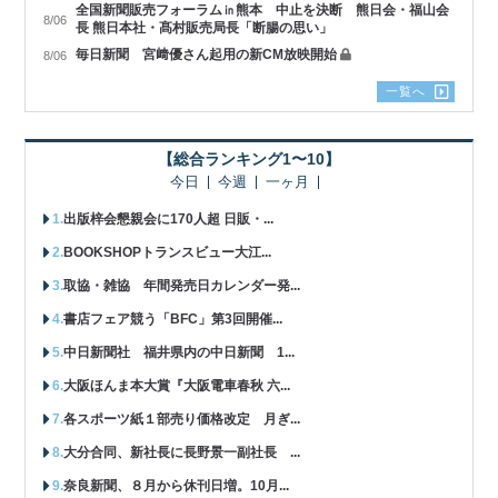
全国新聞販売フォーラム㏌熊本 中止を決断 熊日会・福山会
8/06
長 熊日本社・髙村販売局長「断腸の思い」
毎日新聞 宮﨑優さん起用の新CM放映開始
8/06
一覧へ
【総合ランキング1〜10】
今日
今週
一ヶ月
出版梓会懇親会に170人超 日販・...
BOOKSHOPトランスビュー大江...
取協・雑協 年間発売日カレンダー発...
書店フェア競う「BFC」第3回開催...
中日新聞社 福井県内の中日新聞 1...
大阪ほんま本大賞『大阪電車春秋 六...
各スポーツ紙１部売り価格改定 月ぎ...
大分合同、新社長に長野景一副社長 ...
奈良新聞、８月から休刊日増。10月...