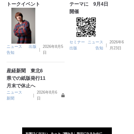
トークイベント
テーマに 9月4日
開催
セミナー
ニュース
2026年6
｜
ニュース
出版
2026年8月5
出版
告知
月23日
｜
告知
日
産経新聞 東北6
県での紙版発行11
月末で休止へ
ニュース
2026年8月6
｜
新聞
日