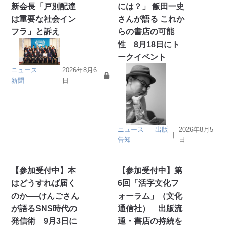
新会長「戸別配達
には？」 飯田一史
は重要な社会イン
さんが語る これか
フラ」と訴え
らの書店の可能
性 8月18日にト
ークイベント
ニュース
2026年8月6
｜
新聞
日
ニュース
出版
2026年8月5
｜
告知
日
【参加受付中】本
【参加受付中】第
はどうすれば届く
6回「活字文化フ
のか──けんごさん
ォーラム」（文化
が語るSNS時代の
通信社） 出版流
発信術 9月3日に
通・書店の持続を