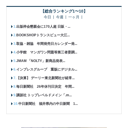
【総合ランキング1〜10】
今日
今週
一ヶ月
出版梓会懇親会に170人超 日販・...
BOOKSHOPトランスビュー大江...
取協・雑協 年間発売日カレンダー発...
小学館 マンガワン問題等第三者委調...
JMAM 「NOLTY」新商品発表...
インプレスグループ 重版にデジタル...
【決算】 デーリー東北新聞社が経常...
毎日新聞社 26年休刊日決定 年間...
講談社 トップレベルドメイン「.m...
中日新聞社 福井県内の中日新聞 1...