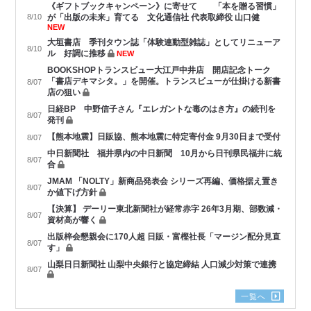
《ギフトブックキャンペーン》に寄せて 「本を贈る習慣」
8/10
が「出版の未来」育てる 文化通信社 代表取締役 山口健
NEW
大垣書店 季刊タウン誌「体験連動型雑誌」としてリニューア
8/10
ル 好調に推移
NEW
BOOKSHOPトランスビュー大江戸中井店 開店記念トーク
「書店デキマシタ。」を開催。トランスビューが仕掛ける新書
8/07
店の狙い
日経BP 中野信子さん『エレガントな毒のはき方』の続刊を
8/07
発刊
【熊本地震】日販協、熊本地震に特定寄付金 9月30日まで受付
8/07
中日新聞社 福井県内の中日新聞 10月から日刊県民福井に統
8/07
合
JMAM 「NOLTY」新商品発表会 シリーズ再編、価格据え置き
8/07
か値下げ方針
【決算】 デーリー東北新聞社が経常赤字 26年3月期、部数減・
8/07
資材高が響く
出版梓会懇親会に170人超 日販・富樫社長「マージン配分見直
8/07
す」
山梨日日新聞社 山梨中央銀行と協定締結 人口減少対策で連携
8/07
一覧へ