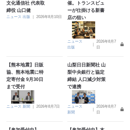
文化通信社 代表取
催。トランスビュ
締役 山口健
ーが仕掛ける新書
ニュース
出版
｜
2026年8月10日
店の狙い
ニュース
2026年8月7
｜
出版
日
【熊本地震】日販
山梨日日新聞社 山
協、熊本地震に特
梨中央銀行と協定
定寄付金 9月30日
締結 人口減少対策
まで受付
で連携
ニュース
新聞
｜
2026年8月7日
ニュース
2026年8月7
｜
新聞
日
【参加受付中】
【参加受付中】本