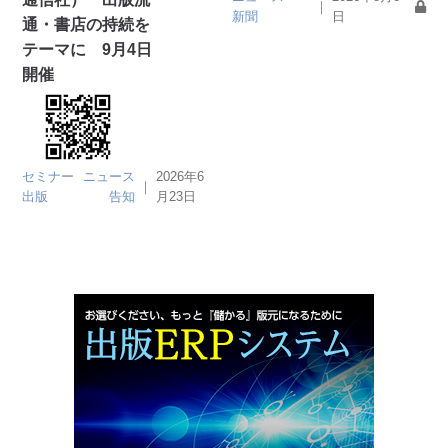
｜
新聞
日
通・書店の持続を
テーマに 9月4日
開催
セミナー
ニュース
2026年6
｜
出版
告知
月23日