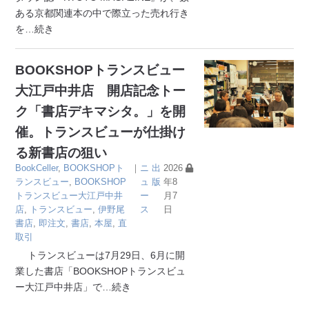
ある京都関連本の中で際立った売れ行き
を
…続き
BOOKSHOPトランスビュー
大江戸中井店 開店記念トー
ク「書店デキマシタ。」を開
催。トランスビューが仕掛け
る新書店の狙い
BookCeller
,
BOOKSHOPト
｜
ニ
出
2026
ランスビュー
,
BOOKSHOP
ュ
版
年8
トランスビュー大江戸中井
ー
月7
店
,
トランスビュー
,
伊野尾
ス
日
書店
,
即注文
,
書店
,
本屋
,
直
取引
トランスビューは7月29日、6月に開
業した書店「BOOKSHOPトランスビュ
ー大江戸中井店」で
…続き