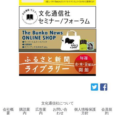
文化通信社について
会社概
購読案
広告案
お問い合
個人情報保護
会員規
要
内
内
わせ
方針
約