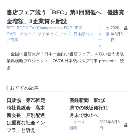
書店フェア競う「BFC」第3回開催へ 優勝賞
金増額、3企業賞を新設
BFC
,
BOOK Fair Championship
,
DNP
,
JPIC
,
｜
ニ
出
2026
OVOL
,
アワード
,
サイボウズ
,
フェア
,
日本紙パル
ュ
版
年8月6
プ商事
ー
日
ス
全国の書店員が「日本一面白い書店フェア」を競い合う出版
業界横断プロジェクト「OVOL日本紙パルプ商事 presents
…続
き
おすすめ記事
日販協 第75回定
産経新聞 東北6
時社員総会 髙木
県での紙版発行11
新会長「戸別配達
月末で休止へ
ニュース
2026年8月6
は重要な社会イン
｜
新聞
日
フラ」と訴え