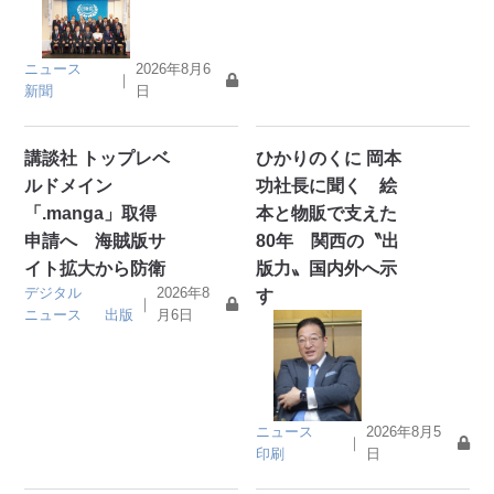
ニュース
2026年8月6
｜
新聞
日
講談社 トップレベ
ひかりのくに 岡本
ルドメイン
功社長に聞く 絵
「.manga」取得
本と物販で支えた
申請へ 海賊版サ
80年 関西の〝出
イト拡大から防衛
版力〟国内外へ示
デジタル
2026年8
す
｜
ニュース
出版
月6日
ニュース
2026年8月5
｜
印刷
日