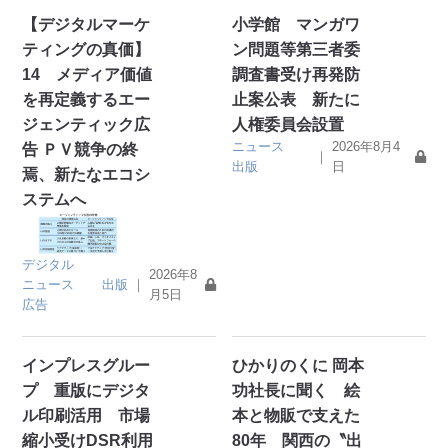
【デジタルマーケ
小学館 マンガワ
ティングの真価】
ン問題等第三者委
14 メディア価値
調査書受け再発防
を再定義するエー
止案公表 新たに
ジェンティック広
人権委員会設置
ニュース
2026年8月4
告 ＰＶ競争の終
｜
出版
日
焉、新たなエコシ
ステムへ
デジタル
2026年8
ニュース
出版
｜
月5日
広告
インプレスグルー
ひかりのくに 岡本
プ 重版にデジタ
功社長に聞く 絵
ル印刷活用 市場
本と物販で支えた
縮小受けDSR利用
80年 関西の〝出