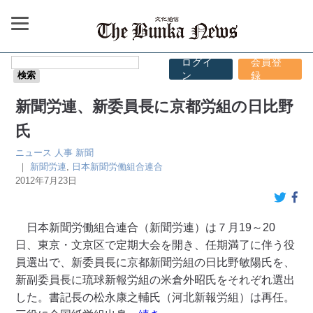
ログイ
会員登
ン
録
新聞労連、新委員長に京都労組の日比野
氏
ニュース
人事
新聞
｜
新聞労連
,
日本新聞労働組合連合
2012年7月23日
日本新聞労働組合連合（新聞労連）は７月19～20
日、東京・文京区で定期大会を開き、任期満了に伴う役
員選出で、新委員長に京都新聞労組の日比野敏陽氏を、
新副委員長に琉球新報労組の米倉外昭氏をそれぞれ選出
した。書記長の松永康之輔氏（河北新報労組）は再任。