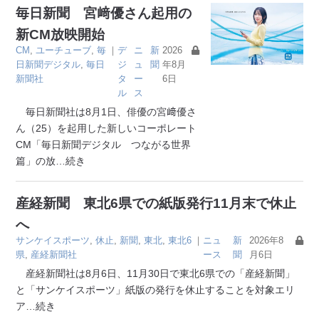
毎日新聞 宮﨑優さん起用の
新CM放映開始
CM
,
ユーチューブ
,
毎
｜
デ
ニ
新
2026
日新聞デジタル
,
毎日
ジ
ュ
聞
年8月
新聞社
タ
ー
6日
ル
ス
毎日新聞社は8月1日、俳優の宮﨑優さ
ん（25）を起用した新しいコーポレート
CM「毎日新聞デジタル つながる世界
篇」の放
…続き
産経新聞 東北6県での紙版発行11月末で休止
へ
サンケイスポーツ
,
休止
,
新聞
,
東北
,
東北6
｜
ニュ
新
2026年8
県
,
産経新聞社
ース
聞
月6日
産経新聞社は8月6日、11月30日で東北6県での「産経新聞」
と「サンケイスポーツ」紙版の発行を休止することを対象エリ
ア
…続き