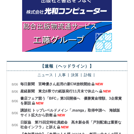
【速報（ヘッドライン）】
ニュース
人事
決算
訃報
毎日新聞 宮﨑優さん起用の新CM放映開始
NEW
8/06
産経新聞 東北6県での紙版発行11月末で休止へ
NEW
8/06
書店フェア競う「BFC」第3回開催へ 優勝賞金増額、3企業賞
8/06
を新設
NEW
講談社 トップレベルドメイン「.manga」取得申請へ 海賊版
8/06
サイト拡大から防衛
NEW
日販協 第75回定時社員総会 髙木新会長「戸別配達は重要な
8/06
社会インフラ」と訴え
NEW