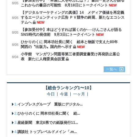
【参加受付中】「本屋に人を呼ぶには？」 飯田一史さんが語る
8/05
これからの書店の可能性 8月18日にトークイベント
NEW
【デジタルマーケティングの真価】14 メディア価値を再定義
するエージェンティック広告 ＰＶ競争の終焉、新たなエコシス
8/05
テムへ
NEW
【参加受付中】本はどうすれば届くのか──けんごさんが語る
8/05
SNS時代の発信術 9月3日にトークイベント
NEW
ひかりのくに 岡本功社長に聞く 絵本と物販で支えた80年
8/05
関西の〝出版力〟国内外へ示す
NEW
小学館 マンガワン問題等第三者委調査書受け再発防止案公
8/04
表 新たに人権委員会設置
一覧へ
【総合ランキング1〜10】
今日
今週
一ヶ月
インプレスグループ 重版にデジタル...
ひかりのくに 岡本功社長に聞く 絵...
産経新聞 東北6県での紙版発行11...
講談社 トップレベルドメイン「.m...