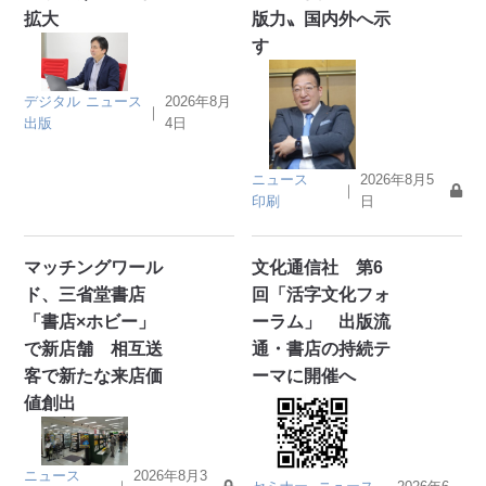
拡大
版力〟国内外へ示
す
デジタル
ニュース
2026年8月
｜
出版
4日
ニュース
2026年8月5
｜
印刷
日
マッチングワール
文化通信社 第6
ド、三省堂書店
回「活字文化フォ
「書店×ホビー」
ーラム」 出版流
で新店舗 相互送
通・書店の持続テ
客で新たな来店価
ーマに開催へ
値創出
ニュース
2026年8月3