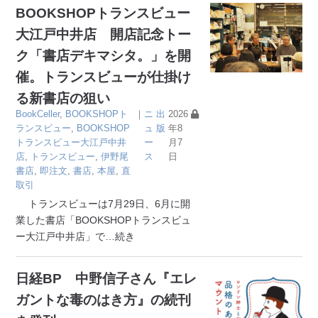
BOOKSHOPトランスビュー
大江戸中井店 開店記念トー
ク「書店デキマシタ。」を開
催。トランスビューが仕掛け
る新書店の狙い
BookCeller
,
BOOKSHOPト
｜
ニ
出
2026
ランスビュー
,
BOOKSHOP
ュ
版
年8
トランスビュー大江戸中井
ー
月7
店
,
トランスビュー
,
伊野尾
ス
日
書店
,
即注文
,
書店
,
本屋
,
直
取引
トランスビューは7月29日、6月に開
業した書店「BOOKSHOPトランスビュ
ー大江戸中井店」で
…続き
日経BP 中野信子さん『エレ
ガントな毒のはき方』の続刊