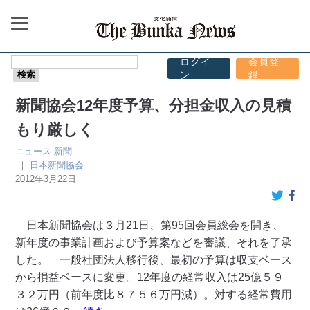
ログイ
会員登
ン
録
新聞協会12年度予算、分担金収入の見積
もり厳しく
ニュース
新聞
｜
日本新聞協会
2012年3月22日
日本新聞協会は３月21日、第95回会員総会を開き、
新年度の事業計画および予算案などを審議、それを了承
した。 一般社団法人移行後、最初の予算は収支ベース
から損益ベースに変更。12年度の経常収入は25億５９
３２万円（前年度比８７５６万円減）。対する経常費用