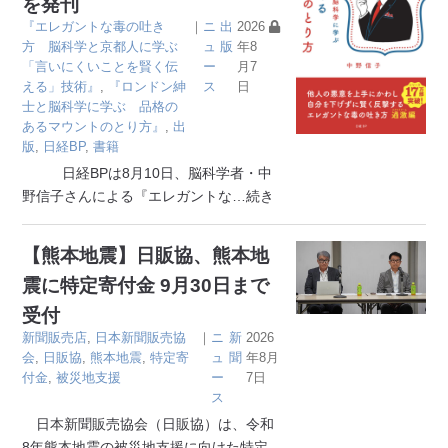
を発刊
『エレガントな毒の吐き
｜
ニ
出
2026
方 脳科学と京都人に学ぶ
ュ
版
年8
「言いにくいことを賢く伝
ー
月7
える」技術』
,
『ロンドン紳
ス
日
士と脳科学に学ぶ 品格の
あるマウントのとり方』
,
出
版
,
日経BP
,
書籍
日経BPは8月10日、脳科学者・中
野信子さんによる『エレガントな
…続き
【熊本地震】日販協、熊本地
震に特定寄付金 9月30日まで
受付
新聞販売店
,
日本新聞販売協
｜
ニ
新
2026
会
,
日販協
,
熊本地震
,
特定寄
ュ
聞
年8月
付金
,
被災地支援
ー
7日
ス
日本新聞販売協会（日販協）は、令和
8年熊本地震の被災地支援に向けた特定