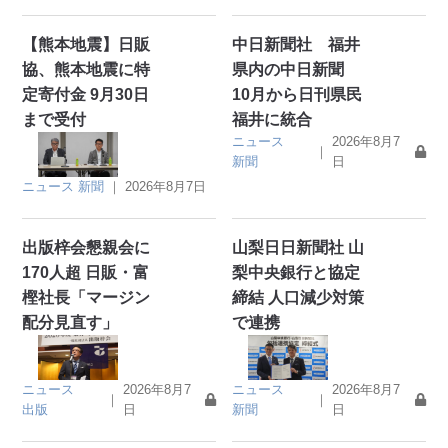
【熊本地震】日販
中日新聞社 福井
協、熊本地震に特
県内の中日新聞
定寄付金 9月30日
10月から日刊県民
まで受付
福井に統合
ニュース
2026年8月7
｜
新聞
日
ニュース
新聞
｜
2026年8月7日
出版梓会懇親会に
山梨日日新聞社 山
170人超 日販・富
梨中央銀行と協定
樫社長「マージン
締結 人口減少対策
配分見直す」
で連携
ニュース
2026年8月7
ニュース
2026年8月7
｜
｜
出版
日
新聞
日