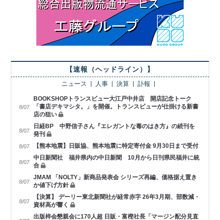
【速報（ヘッドライン）】
ニュース
人事
決算
訃報
BOOKSHOPトランスビュー大江戸中井店 開店記念トーク
「書店デキマシタ。」を開催。トランスビューが仕掛ける新書
8/07
店の狙い
日経BP 中野信子さん『エレガントな毒のはき方』の続刊を
8/07
発刊
【熊本地震】日販協、熊本地震に特定寄付金 9月30日まで受付
8/07
中日新聞社 福井県内の中日新聞 10月から日刊県民福井に統
8/07
合
JMAM 「NOLTY」新商品発表会 シリーズ再編、価格据え置き
8/07
か値下げ方針
【決算】 デーリー東北新聞社が経常赤字 26年3月期、部数減・
8/07
資材高が響く
出版梓会懇親会に170人超 日販・富樫社長「マージン配分見直