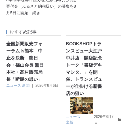
寄付金（ふるさと納税扱い）の募集を8
月5日に開始
…続き
おすすめ記事
全国新聞販売フォ
BOOKSHOPトラ
ーラム㏌熊本 中
ンスビュー大江戸
止を決断 熊日
中井店 開店記念
会・福山会長 熊日
トーク「書店デキ
本社・髙村販売局
マシタ。」を開
長「断腸の思い」
催。トランスビュ
ニュース
新聞
｜
2026年8月6日
ーが仕掛ける新書
店の狙い
ニュース
2026年8月7
｜
出版
日