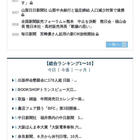
8/07
す」
山梨日日新聞社 山梨中央銀行と協定締結 人口減少対策で連携
8/07
全国新聞販売フォーラム㏌熊本 中止を決断 熊日会・福山会
8/06
長 熊日本社・髙村販売局長「断腸の思い」
毎日新聞 宮﨑優さん起用の新CM放映開始
8/06
一覧へ
【総合ランキング1〜10】
今日
今週
一ヶ月
出版梓会懇親会に170人超 日販・...
BOOKSHOPトランスビュー大江...
取協・雑協 年間発売日カレンダー発...
書店フェア競う「BFC」第3回開催...
中日新聞社 福井県内の中日新聞 1...
大阪ほんま本大賞『大阪電車春秋 六...
奈良新聞、８月から休刊日増。10月...