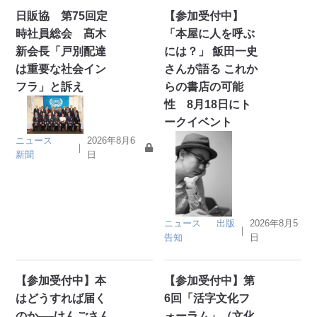
日販協 第75回定
【参加受付中】
時社員総会 髙木
「本屋に人を呼ぶ
新会長「戸別配達
には？」 飯田一史
は重要な社会イン
さんが語る これか
フラ」と訴え
らの書店の可能
性 8月18日にト
ークイベント
ニュース
2026年8月6
｜
新聞
日
ニュース
出版
2026年8月5
｜
告知
日
【参加受付中】本
【参加受付中】第
はどうすれば届く
6回「活字文化フ
のか──けんごさん
ォーラム」（文化