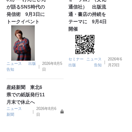
が語るSNS時代の
通信社） 出版流
発信術 9月3日に
通・書店の持続を
トークイベント
テーマに 9月4日
開催
セミナー
ニュース
2026年6
｜
ニュース
出版
2026年8月5
出版
告知
月23日
｜
告知
日
産経新聞 東北6
県での紙版発行11
月末で休止へ
ニュース
2026年8月6
｜
新聞
日