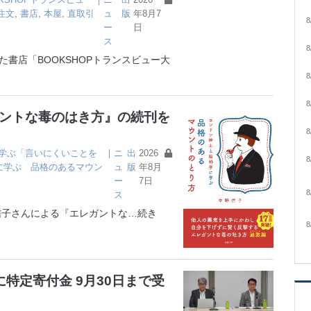
注文
,
書店
,
本屋
,
直取引
ュ
版
年8月7
8
ー
日
ス
8
書店「BOOKSHOPトランスビュー大
8
8
ガントな毒のはき方』の続刊を
8
学ぶ「言いにくいことを
｜
ニ
出
2026
8
に学ぶ 品格のあるマウン
ュ
版
年8月
ー
7日
8
ス
子さんによる『エレガントな
…続き
8
特定寄付金 9月30日まで受