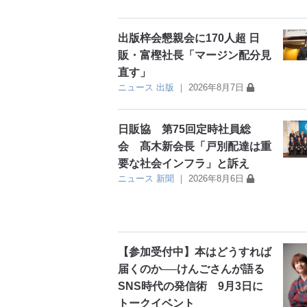
出版梓会懇親会に170人超 日
販・富樫社長「マージン配分見
直す」
ニュース
出版
｜
2026年8月7日
日販協 第75回定時社員総
会 髙木新会長「戸別配達は重
要な社会インフラ」と訴え
ニュース
新聞
｜
2026年8月6日
【参加受付中】本はどうすれば
届くのか──けんごさんが語る
SNS時代の発信術 9月3日に
トークイベント