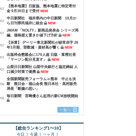
【熊本地震】日販協、熊本地震に特定寄付
/07
金 9月30日まで受付
NEW
中日新聞社 福井県内の中日新聞 10月か
/07
ら日刊県民福井に統合
NEW
JMAM 「NOLTY」新商品発表会 シリーズ再
/07
編、価格据え置きか値下げ方針
NEW
【決算】 デーリー東北新聞社が経常赤字 26
/07
年3月期、部数減・資材高が響く
NEW
出版梓会懇親会に170人超 日販・富樫社長
/07
「マージン配分見直す」
NEW
山梨日日新聞社 山梨中央銀行と協定締結 人
/07
口減少対策で連携
NEW
全国新聞販売フォーラム㏌熊本 中止を決
断 熊日会・福山会長 熊日本社・髙村販売
/06
局長「断腸の思い」
毎日新聞 宮﨑優さん起用の新CM放映開始
/06
一覧へ
【総合ランキング1〜10】
今日
今週
一ヶ月