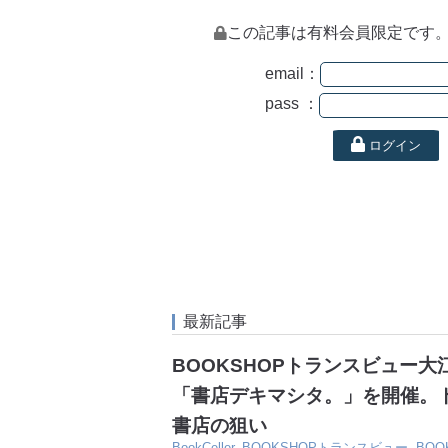
この記事は有料会員限定です
email：
pass ：
ログイン
最新記事
BOOKSHOPトランスビュー
「書店デキマシタ。」を開催。
書店の狙い
BookCeller
,
BOOKSHOPトランスビュー
,
BO