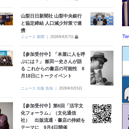
山梨日日新聞社 山梨中央銀行
と協定締結 人口減少対策で連
携
Tw
ニュース
新聞
｜
2026年8月7日
【参加受付中】「本屋に人を呼
ぶには？」 飯田一史さんが語
る これからの書店の可能性 8
月18日にトークイベント
ニュース
出版
告知
｜
2026年8月5日
【参加受付中】第6回「活字文
化フォーラム」（文化通信
社） 出版流通・書店の持続を
テーマに 9月4日開催