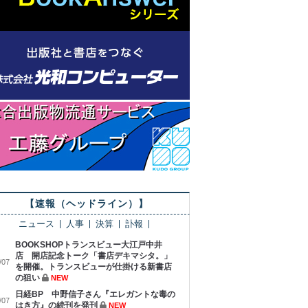
【速報（ヘッドライン）】
ニュース
人事
決算
訃報
BOOKSHOPトランスビュー大江戸中井
店 開店記念トーク「書店デキマシタ。」
/07
を開催。トランスビューが仕掛ける新書店
の狙い
NEW
日経BP 中野信子さん『エレガントな毒の
/07
はき方』の続刊を発刊
NEW