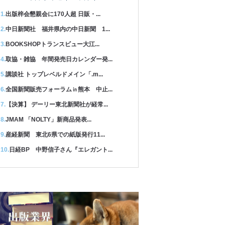
出版梓会懇親会に170人超 日販・...
中日新聞社 福井県内の中日新聞 1...
BOOKSHOPトランスビュー大江...
取協・雑協 年間発売日カレンダー発...
講談社 トップレベルドメイン「.m...
全国新聞販売フォーラム㏌熊本 中止...
【決算】 デーリー東北新聞社が経常...
JMAM 「NOLTY」新商品発表...
産経新聞 東北6県での紙版発行11...
日経BP 中野信子さん『エレガント...