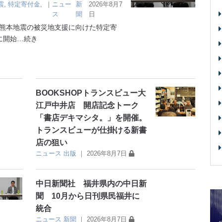
震
,
特定寄付金
,
｜
ニュー
新
2026年8月7
ス
聞
日
熊本地震の被災地支援に向けた特定寄
に開始
…続き
BOOKSHOPトランスビュー大
江戸中井店 開店記念トーク
「書店デキマシタ。」を開催。
トランスビューが仕掛ける新書
店の狙い
ニュース
出版
｜
2026年8月7日
中日新聞社 福井県内の中日新
聞 10月から日刊県民福井に
統合
ニュース
新聞
｜
2026年8月7日