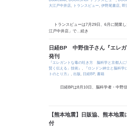
大江戸中井店
,
トランスビュー
,
伊野尾書店
,
即
トランスビューは7月29日、6月に開業した
江戸中井店」で
…続き
日経BP 中野信子さん『エレ
発刊
『エレガントな毒の吐き方 脳科学と京都人に
賢く伝える」技術』
,
『ロンドン紳士と脳科学
トのとり方』
,
出版
,
日経BP
,
書籍
日経BPは8月10日、脳科学者・中野信
【熊本地震】日販協、熊本地震に
付