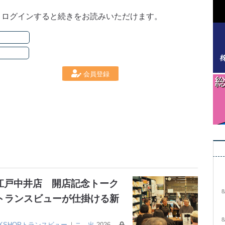
。ログインすると続きをお読みいただけます。
会員登録
大江戸中井店 開店記念トーク
8
トランスビューが仕掛ける新
8
OKSHOPトランスビュー
｜
ニ
出
2026