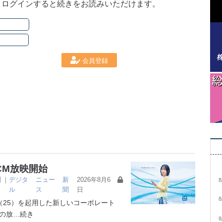
。ログインすると続きをお読みいただけます。
会員登録
CM放映開始
聞
｜
デジタ
ニュー
新
2026年8月6
8
ル
ス
聞
日
8
25）を起用した新しいコーポレート
の放
…続き
8