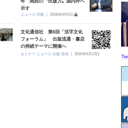
年 関西の〝出版力〟国内外へ
示す
ニュース
印刷
｜
2026年8月5日
文化通信社 第6回「活字文化
フォーラム」 出版流通・書店
の持続テーマに開催へ
セミナー
ニュース
出版
告知
｜
2026年6月23日
Tw