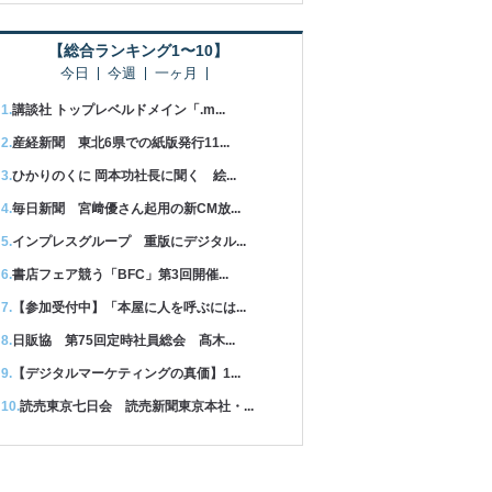
【総合ランキング1〜10】
今日
今週
一ヶ月
講談社 トップレベルドメイン「.m...
産経新聞 東北6県での紙版発行11...
ひかりのくに 岡本功社長に聞く 絵...
毎日新聞 宮﨑優さん起用の新CM放...
インプレスグループ 重版にデジタル...
書店フェア競う「BFC」第3回開催...
【参加受付中】「本屋に人を呼ぶには...
日販協 第75回定時社員総会 髙木...
【デジタルマーケティングの真価】1...
読売東京七日会 読売新聞東京本社・...