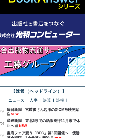
【速報（ヘッドライン）】
ニュース
人事
決算
訃報
毎日新聞 宮﨑優さん起用の新CM放映開始
/06
NEW
産経新聞 東北6県での紙版発行11月末で休
/06
止へ
NEW
書店フェア競う「BFC」第3回開催へ 優勝
/06