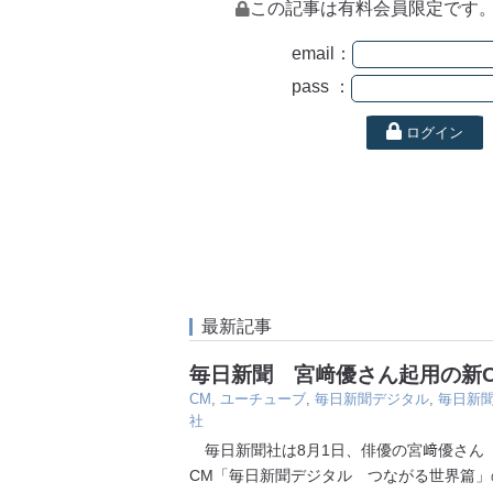
この記事は有料会員限定です
email：
pass ：
ログイン
最新記事
毎日新聞 宮﨑優さん起用の新
CM
,
ユーチューブ
,
毎日新聞デジタル
,
毎日新
社
毎日新聞社は8月1日、俳優の宮﨑優さん（
CM「毎日新聞デジタル つながる世界篇」