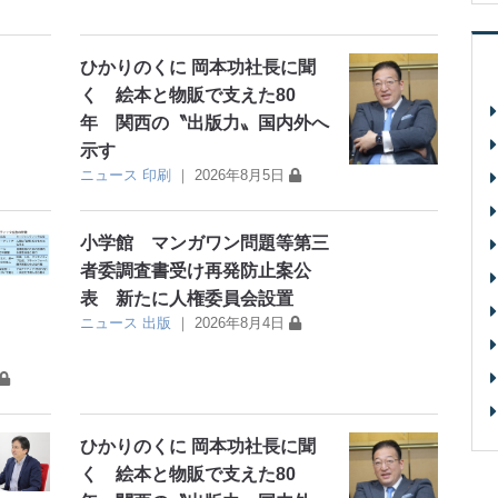
ひかりのくに 岡本功社長に聞
く 絵本と物販で支えた80
年 関西の〝出版力〟国内外へ
示す
ニュース
印刷
｜
2026年8月5日
小学館 マンガワン問題等第三
者委調査書受け再発防止案公
表 新たに人権委員会設置
ニュース
出版
｜
2026年8月4日
ひかりのくに 岡本功社長に聞
く 絵本と物販で支えた80