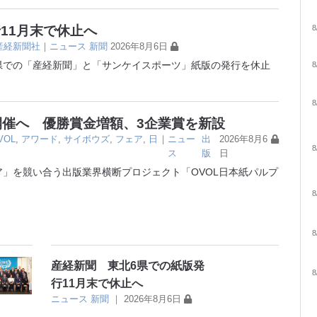
11月末で休止へ
8
産経新聞社
｜
ニュース
新聞
2026年8月6日
6県での「産経新聞」と「サンケイスポーツ」紙版の発行を休止
8
8
開催へ 優勝賞金増額、3企業賞を新設
VOL
,
アワード
,
サイボウズ
,
フェア
,
日
｜
ニュー
出
2026年8月6
8
ス
版
日
」を競い合う出版業界横断プロジェクト「OVOL日本紙パルプ
8
8
産経新聞 東北6県での紙版発
8
行11月末で休止へ
ニュース
新聞
｜
2026年8月6日