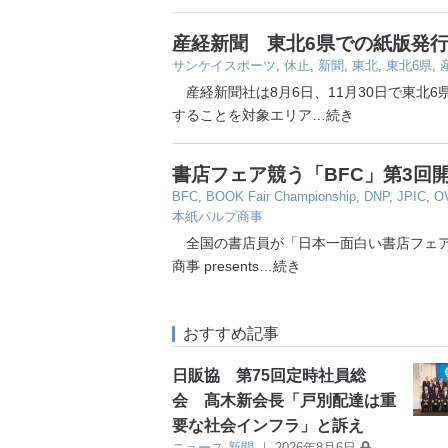
産経新聞 東北6県での紙版発行
サンケイスポーツ
,
休止
,
新聞
,
東北
,
東北6県
,
産経新聞社は8月6日、11月30日で東北
することを対象エリア
…続き
書店フェア競う「BFC」第3回
BFC
,
BOOK Fair Championship
,
DNP
,
JPIC
,
O
本紙パルプ商事
全国の書店員が「日本一面白い書店フェア
商事 presents
…続き
おすすめ記事
日販協 第75回定時社員総
会 髙木新会長「戸別配達は重
要な社会インフラ」と訴え
ニュース
新聞
｜
2026年8月6日