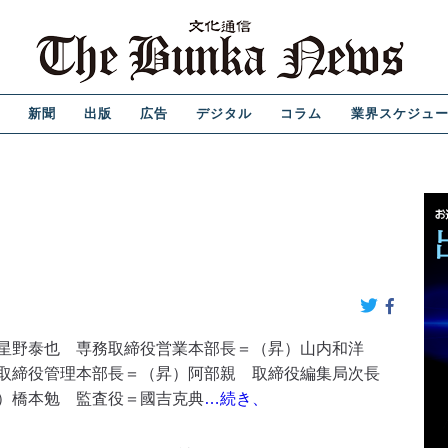
新聞
出版
広告
デジタル
コラム
業界スケジュ
星野泰也 専務取締役営業本部長＝（昇）山内和洋
取締役管理本部長＝（昇）阿部親 取締役編集局次長
）橋本勉 監査役＝國吉克典
…続き、