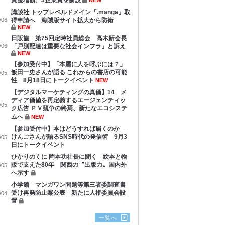
賞金増額、3企業賞を新設
NEW
講談社 トップレベルドメイン「.manga」取
/06
得申請へ 海賊版サイト拡大から防衛
NEW
日販協 第75回定時社員総会 髙木新会長
/06
「戸別配達は重要な社会インフラ」と訴え
NEW
【参加受付中】「本屋に人を呼ぶには？」
飯田一史さんが語る これからの書店の可能
/05
性 8月18日にトークイベント
NEW
【デジタルマーケティングの真価】14 メ
ディア価値を再定義するエージェンティッ
/05
ク広告 ＰＶ競争の終焉、新たなエコシステ
ムへ
NEW
【参加受付中】本はどうすれば届くのか──
けんごさんが語るSNS時代の発信術 9月3
/05
日にトークイベント
ひかりのくに 岡本功社長に聞く 絵本と物
販で支えた80年 関西の〝出版力〟国内外
/05
へ示す
小学館 マンガワン問題等第三者委調査書
受け再発防止案公表 新たに人権委員会設
/04
置
一覧へ