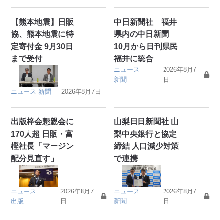
【熊本地震】日販
中日新聞社 福井
協、熊本地震に特
県内の中日新聞
定寄付金 9月30日
10月から日刊県民
まで受付
福井に統合
ニュース
2026年8月7
｜
新聞
日
ニュース
新聞
｜
2026年8月7日
出版梓会懇親会に
山梨日日新聞社 山
170人超 日販・富
梨中央銀行と協定
樫社長「マージン
締結 人口減少対策
配分見直す」
で連携
ニュース
2026年8月7
ニュース
2026年8月7
｜
｜
出版
日
新聞
日