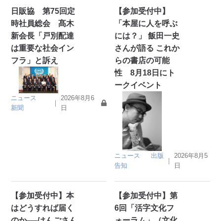
日販協 第75回定
【参加受付中】
時社員総会 髙木
「本屋に人を呼ぶ
新会長「戸別配達
には？」 飯田一史
は重要な社会イン
さんが語る これか
フラ」と訴え
らの書店の可能
性 8月18日にト
ークイベント
ニュース
2026年8月6
｜
新聞
日
ニュース
出版
2026年8月5
｜
告知
日
【参加受付中】本
【参加受付中】第
はどうすれば届く
6回「活字文化フ
のか──けんごさん
ォーラム」（文化