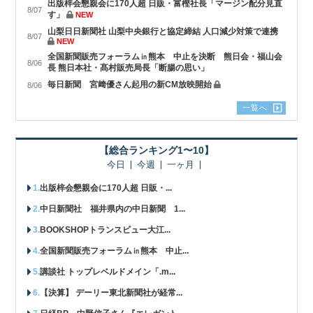
出版梓会懇親会に170人超 日販・富樫社長「マージン配分見直
8/07
す」
NEW
山梨日日新聞社 山梨中央銀行と協定締結 人口減少対策で連携
8/07
NEW
全国新聞販売フォーラム㏌熊本 中止を決断 熊日会・福山会
8/06
長 熊日本社・髙村販売局長「断腸の思い」
毎日新聞 宮﨑優さん起用の新CM放映開始
8/06
一覧へ
【総合ランキング1〜10】
今日
今週
一ヶ月
出版梓会懇親会に170人超 日販・...
中日新聞社 福井県内の中日新聞 1...
BOOKSHOPトランスビュー大江...
全国新聞販売フォーラム㏌熊本 中止...
講談社 トップレベルドメイン「.m...
【決算】 デーリー東北新聞社が経常...