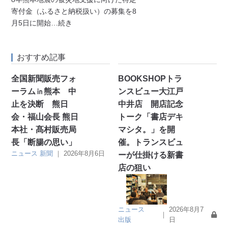
寄付金（ふるさと納税扱い）の募集を8
月5日に開始
…続き
おすすめ記事
全国新聞販売フォ
BOOKSHOPトラ
ーラム㏌熊本 中
ンスビュー大江戸
止を決断 熊日
中井店 開店記念
会・福山会長 熊日
トーク「書店デキ
本社・髙村販売局
マシタ。」を開
長「断腸の思い」
催。トランスビュ
ニュース
新聞
｜
2026年8月6日
ーが仕掛ける新書
店の狙い
ニュース
2026年8月7
｜
出版
日