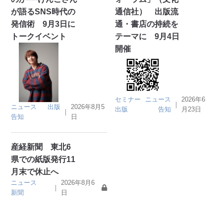
が語るSNS時代の
通信社） 出版流
発信術 9月3日に
通・書店の持続を
トークイベント
テーマに 9月4日
開催
セミナー
ニュース
2026年6
｜
ニュース
出版
2026年8月5
出版
告知
月23日
｜
告知
日
産経新聞 東北6
県での紙版発行11
月末で休止へ
ニュース
2026年8月6
｜
新聞
日