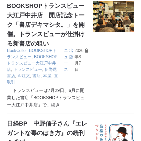
BOOKSHOPトランスビュー
大江戸中井店 開店記念トー
ク「書店デキマシタ。」を開
催。トランスビューが仕掛け
る新書店の狙い
BookCeller
,
BOOKSHOPト
｜
ニ
出
2026
ランスビュー
,
BOOKSHOP
ュ
版
年8
トランスビュー大江戸中井
ー
月7
店
,
トランスビュー
,
伊野尾
ス
日
書店
,
即注文
,
書店
,
本屋
,
直
取引
トランスビューは7月29日、6月に開
業した書店「BOOKSHOPトランスビュ
ー大江戸中井店」で
…続き
日経BP 中野信子さん『エレ
ガントな毒のはき方』の続刊