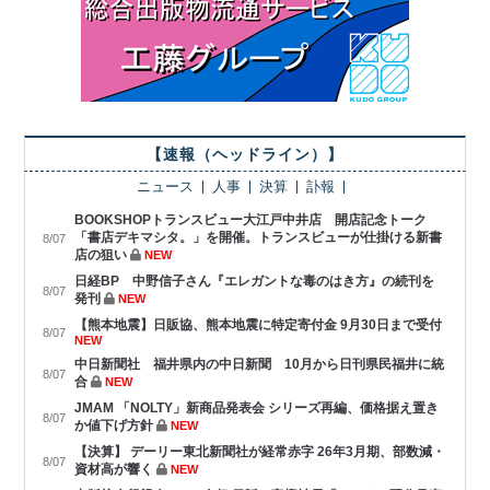
【速報（ヘッドライン）】
ニュース
人事
決算
訃報
BOOKSHOPトランスビュー大江戸中井店 開店記念トーク
「書店デキマシタ。」を開催。トランスビューが仕掛ける新書
8/07
店の狙い
NEW
日経BP 中野信子さん『エレガントな毒のはき方』の続刊を
8/07
発刊
NEW
【熊本地震】日販協、熊本地震に特定寄付金 9月30日まで受付
8/07
NEW
中日新聞社 福井県内の中日新聞 10月から日刊県民福井に統
8/07
合
NEW
JMAM 「NOLTY」新商品発表会 シリーズ再編、価格据え置き
8/07
か値下げ方針
NEW
【決算】 デーリー東北新聞社が経常赤字 26年3月期、部数減・
8/07
資材高が響く
NEW