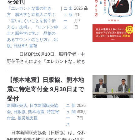
を発刊
『エレガントな毒の吐き
｜
ニ
出
2026
方 脳科学と京都人に学ぶ
ュ
版
年8
「言いにくいことを賢く伝
ー
月7
える」技術』
,
『ロンドン紳
ス
日
士と脳科学に学ぶ 品格の
あるマウントのとり方』
,
出
版
,
日経BP
,
書籍
日経BPは8月10日、脳科学者・中
野信子さんによる『エレガントな
…続き
【熊本地震】日販協、熊本地
震に特定寄付金 9月30日まで
受付
新聞販売店
,
日本新聞販売協
｜
ニ
新
2026
会
,
日販協
,
熊本地震
,
特定寄
ュ
聞
年8月
付金
,
被災地支援
ー
7日
ス
日本新聞販売協会（日販協）は、令和
8年熊本地震の被災地支援に向けた特定