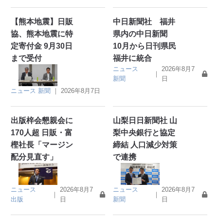
【熊本地震】日販
中日新聞社 福井
協、熊本地震に特
県内の中日新聞
定寄付金 9月30日
10月から日刊県民
まで受付
福井に統合
ニュース
2026年8月7
｜
新聞
日
ニュース
新聞
｜
2026年8月7日
出版梓会懇親会に
山梨日日新聞社 山
170人超 日販・富
梨中央銀行と協定
樫社長「マージン
締結 人口減少対策
配分見直す」
で連携
ニュース
2026年8月7
ニュース
2026年8月7
｜
｜
出版
日
新聞
日