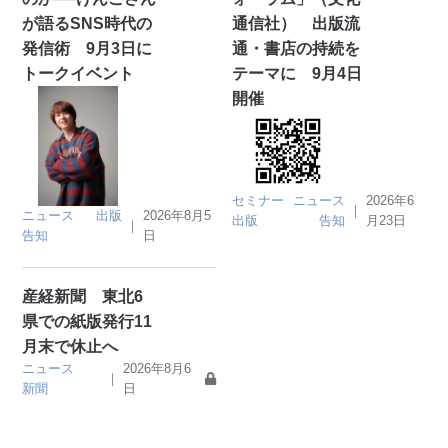
が語るSNS時代の
通信社） 出版流
発信術 9月3日に
通・書店の持続を
トークイベント
テーマに 9月4日
開催
セミナー
ニュース
2026年6
｜
ニュース
出版
2026年8月5
出版
告知
月23日
｜
告知
日
産経新聞 東北6
県での紙版発行11
月末で休止へ
ニュース
2026年8月6
｜
新聞
日