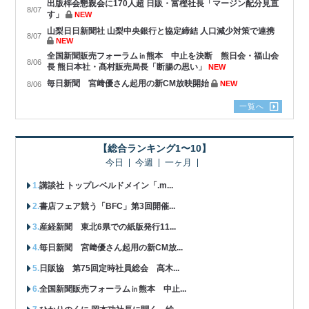
出版梓会懇親会に170人超 日販・富樫社長「マージン配分見直
8/07
す」
NEW
山梨日日新聞社 山梨中央銀行と協定締結 人口減少対策で連携
8/07
NEW
全国新聞販売フォーラム㏌熊本 中止を決断 熊日会・福山会
8/06
長 熊日本社・髙村販売局長「断腸の思い」
NEW
毎日新聞 宮﨑優さん起用の新CM放映開始
NEW
8/06
一覧へ
【総合ランキング1〜10】
今日
今週
一ヶ月
講談社 トップレベルドメイン「.m...
書店フェア競う「BFC」第3回開催...
産経新聞 東北6県での紙版発行11...
毎日新聞 宮﨑優さん起用の新CM放...
日販協 第75回定時社員総会 髙木...
全国新聞販売フォーラム㏌熊本 中止...