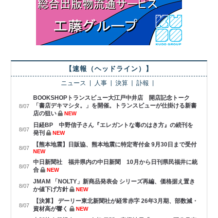
【速報（ヘッドライン）】
ニュース
人事
決算
訃報
BOOKSHOPトランスビュー大江戸中井店 開店記念トーク
「書店デキマシタ。」を開催。トランスビューが仕掛ける新書
8/07
店の狙い
NEW
日経BP 中野信子さん『エレガントな毒のはき方』の続刊を
8/07
発刊
NEW
【熊本地震】日販協、熊本地震に特定寄付金 9月30日まで受付
8/07
NEW
中日新聞社 福井県内の中日新聞 10月から日刊県民福井に統
8/07
合
NEW
JMAM 「NOLTY」新商品発表会 シリーズ再編、価格据え置き
8/07
か値下げ方針
NEW
【決算】 デーリー東北新聞社が経常赤字 26年3月期、部数減・
8/07
資材高が響く
NEW