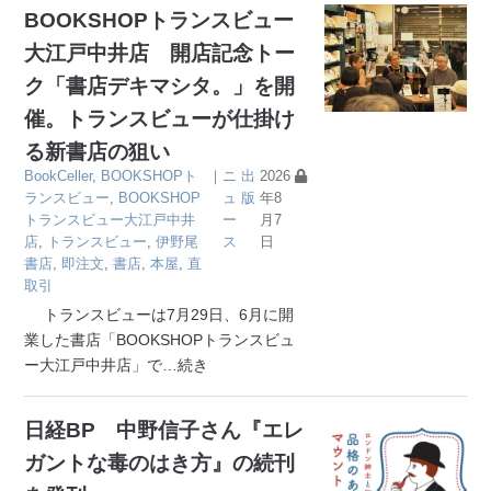
BOOKSHOPトランスビュー
大江戸中井店 開店記念トー
ク「書店デキマシタ。」を開
催。トランスビューが仕掛け
る新書店の狙い
BookCeller
,
BOOKSHOPト
｜
ニ
出
2026
ランスビュー
,
BOOKSHOP
ュ
版
年8
トランスビュー大江戸中井
ー
月7
店
,
トランスビュー
,
伊野尾
ス
日
書店
,
即注文
,
書店
,
本屋
,
直
取引
トランスビューは7月29日、6月に開
業した書店「BOOKSHOPトランスビュ
ー大江戸中井店」で
…続き
日経BP 中野信子さん『エレ
ガントな毒のはき方』の続刊