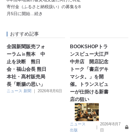
寄付金（ふるさと納税扱い）の募集を8
月5日に開始
…続き
おすすめ記事
全国新聞販売フォ
BOOKSHOPトラ
ーラム㏌熊本 中
ンスビュー大江戸
止を決断 熊日
中井店 開店記念
会・福山会長 熊日
トーク「書店デキ
本社・髙村販売局
マシタ。」を開
長「断腸の思い」
催。トランスビュ
ニュース
新聞
｜
2026年8月6日
ーが仕掛ける新書
店の狙い
ニュース
2026年8月7
｜
出版
日