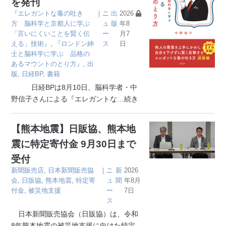
を発刊
『エレガントな毒の吐き
｜
ニ
出
2026
方 脳科学と京都人に学ぶ
ュ
版
年8
「言いにくいことを賢く伝
ー
月7
える」技術』
,
『ロンドン紳
ス
日
士と脳科学に学ぶ 品格の
あるマウントのとり方』
,
出
版
,
日経BP
,
書籍
日経BPは8月10日、脳科学者・中
野信子さんによる『エレガントな
…続き
【熊本地震】日販協、熊本地
震に特定寄付金 9月30日まで
受付
新聞販売店
,
日本新聞販売協
｜
ニ
新
2026
会
,
日販協
,
熊本地震
,
特定寄
ュ
聞
年8月
付金
,
被災地支援
ー
7日
ス
日本新聞販売協会（日販協）は、令和
8年熊本地震の被災地支援に向けた特定