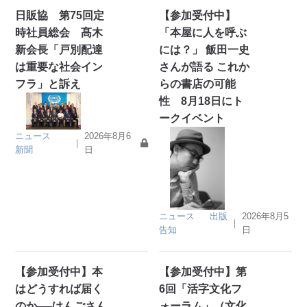
日販協 第75回定
【参加受付中】
時社員総会 髙木
「本屋に人を呼ぶ
新会長「戸別配達
には？」 飯田一史
は重要な社会イン
さんが語る これか
フラ」と訴え
らの書店の可能
性 8月18日にト
ークイベント
ニュース
2026年8月6
｜
新聞
日
ニュース
出版
2026年8月5
｜
告知
日
【参加受付中】本
【参加受付中】第
はどうすれば届く
6回「活字文化フ
のか──けんごさん
ォーラム」（文化