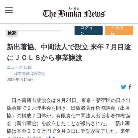
ログイ
会員登
ン
録
新出著協、中間法人で設立 来年７月目途
にＪＣＬＳから事業譲渡
ニュース
出版
｜
日本書籍出版協会
2008年9月25日
日本書籍出版協会は９月24日、東京・新宿区の日本出
版会館で９月理事会を開き、出版者著作権協議会（出著
協）の構成７団体が、有限責任中間法人出版者著作権協
会（新出著協）を設立したことが報告された。 新出著
協は基金３００万円で９月３日に登記が完了した。来年