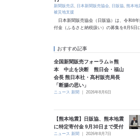
新聞販売店
,
日本新聞販売協会
,
日販協
,
熊本地
被災地支援
日本新聞販売協会（日販協）は、令和8年
付金（ふるさと納税扱い）の募集を8月5日
おすすめ記事
全国新聞販売フォーラム㏌熊
本 中止を決断 熊日会・福山
会長 熊日本社・髙村販売局長
「断腸の思い」
ニュース
新聞
｜
2026年8月6日
【熊本地震】日販協、熊本地震
に特定寄付金 9月30日まで受付
ニュース
新聞
｜
2026年8月7日