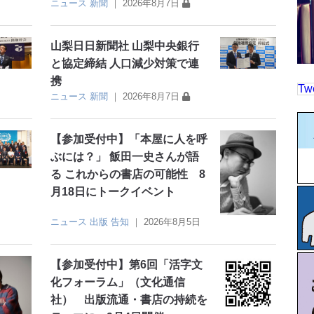
ニュース
新聞
｜
2026年8月7日
山梨日日新聞社 山梨中央銀行
と協定締結 人口減少対策で連
携
Tw
ニュース
新聞
｜
2026年8月7日
【参加受付中】「本屋に人を呼
ぶには？」 飯田一史さんが語
る これからの書店の可能性 8
月18日にトークイベント
ニュース
出版
告知
｜
2026年8月5日
【参加受付中】第6回「活字文
化フォーラム」（文化通信
社） 出版流通・書店の持続を