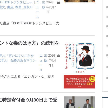
OKSHOPトランスビュー
｜
ニ
出
2026
注文
,
書店
,
本屋
,
直取引
ュ
版
年8月7
8
ー
日
ス
8
書店「BOOKSHOPトランスビュー大
8
8
ガントな毒のはき方』の続刊を
8
学ぶ「言いにくいことを
｜
ニ
出
2026
8
に学ぶ 品格のあるマウン
ュ
版
年8月
ー
7日
8
ス
子さんによる『エレガントな
…続き
8
特定寄付金 9月30日まで受