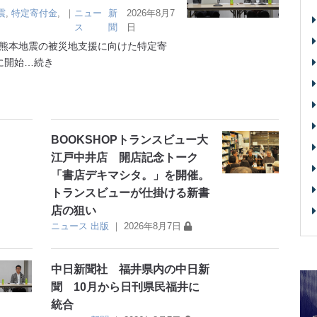
震
,
特定寄付金
,
｜
ニュー
新
2026年8月7
ス
聞
日
熊本地震の被災地支援に向けた特定寄
に開始
…続き
BOOKSHOPトランスビュー大
江戸中井店 開店記念トーク
「書店デキマシタ。」を開催。
トランスビューが仕掛ける新書
店の狙い
ニュース
出版
｜
2026年8月7日
中日新聞社 福井県内の中日新
聞 10月から日刊県民福井に
統合