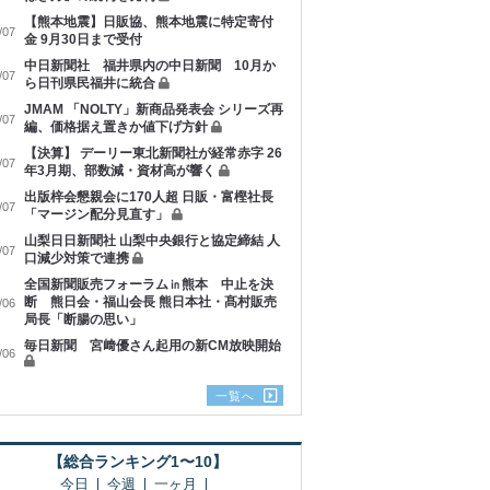
【熊本地震】日販協、熊本地震に特定寄付
/07
金 9月30日まで受付
中日新聞社 福井県内の中日新聞 10月か
/07
ら日刊県民福井に統合
JMAM 「NOLTY」新商品発表会 シリーズ再
/07
編、価格据え置きか値下げ方針
【決算】 デーリー東北新聞社が経常赤字 26
/07
年3月期、部数減・資材高が響く
出版梓会懇親会に170人超 日販・富樫社長
/07
「マージン配分見直す」
山梨日日新聞社 山梨中央銀行と協定締結 人
/07
口減少対策で連携
全国新聞販売フォーラム㏌熊本 中止を決
断 熊日会・福山会長 熊日本社・髙村販売
/06
局長「断腸の思い」
毎日新聞 宮﨑優さん起用の新CM放映開始
/06
一覧へ
【総合ランキング1〜10】
今日
今週
一ヶ月