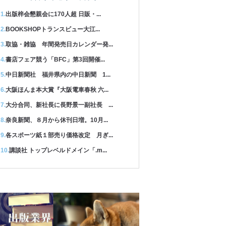
出版梓会懇親会に170人超 日販・...
BOOKSHOPトランスビュー大江...
取協・雑協 年間発売日カレンダー発...
書店フェア競う「BFC」第3回開催...
中日新聞社 福井県内の中日新聞 1...
大阪ほんま本大賞『大阪電車春秋 六...
大分合同、新社長に長野景一副社長 ...
奈良新聞、８月から休刊日増。10月...
各スポーツ紙１部売り価格改定 月ぎ...
講談社 トップレベルドメイン「.m...