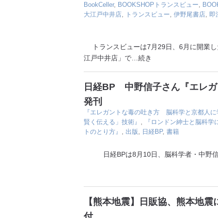
BookCeller
,
BOOKSHOPトランスビュー
,
BO
大江戸中井店
,
トランスビュー
,
伊野尾書店
,
即
トランスビューは7月29日、6月に開業した
江戸中井店」で
…続き
日経BP 中野信子さん『エレ
発刊
『エレガントな毒の吐き方 脳科学と京都人に
賢く伝える」技術』
,
『ロンドン紳士と脳科学
トのとり方』
,
出版
,
日経BP
,
書籍
日経BPは8月10日、脳科学者・中野信
【熊本地震】日販協、熊本地震に
付