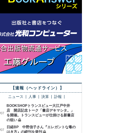
【速報（ヘッドライン）】
ニュース
人事
決算
訃報
BOOKSHOPトランスビュー大江戸中井
店 開店記念トーク「書店デキマシタ。」
/07
を開催。トランスビューが仕掛ける新書店
の狙い
日経BP 中野信子さん『エレガントな毒の
/07
はき方』の続刊を発刊