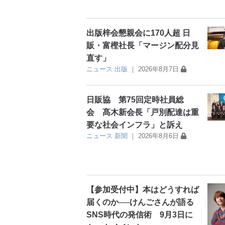
出版梓会懇親会に170人超 日
販・富樫社長「マージン配分見
直す」
ニュース
出版
｜
2026年8月7日
日販協 第75回定時社員総
会 髙木新会長「戸別配達は重
要な社会インフラ」と訴え
ニュース
新聞
｜
2026年8月6日
【参加受付中】本はどうすれば
届くのか──けんごさんが語る
SNS時代の発信術 9月3日に