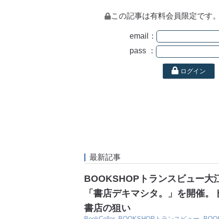
この記事は有料会員限定です
email：
pass ：
ログイン
最新記事
BOOKSHOPトランスビュー
「書店デキマシタ。」を開催。
書店の狙い
BookCeller
,
BOOKSHOPトランスビュー
,
BO