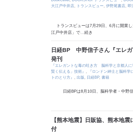
大江戸中井店
,
トランスビュー
,
伊野尾書店
,
即
トランスビューは7月29日、6月に開業した
江戸中井店」で
…続き
日経BP 中野信子さん『エレ
発刊
『エレガントな毒の吐き方 脳科学と京都人に
賢く伝える」技術』
,
『ロンドン紳士と脳科学
トのとり方』
,
出版
,
日経BP
,
書籍
日経BPは8月10日、脳科学者・中野信
【熊本地震】日販協、熊本地震に
付