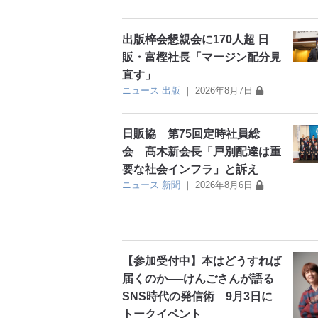
出版梓会懇親会に170人超 日
販・富樫社長「マージン配分見
直す」
ニュース
出版
｜
2026年8月7日
日販協 第75回定時社員総
会 髙木新会長「戸別配達は重
要な社会インフラ」と訴え
ニュース
新聞
｜
2026年8月6日
【参加受付中】本はどうすれば
届くのか──けんごさんが語る
SNS時代の発信術 9月3日に
トークイベント