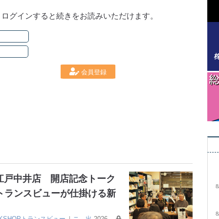
。ログインすると続きをお読みいただけます。
会員登録
大江戸中井店 開店記念トーク
8
トランスビューが仕掛ける新
8
OKSHOPトランスビュー
｜
ニ
出
2026