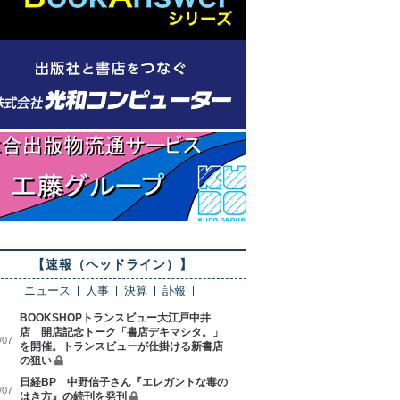
【速報（ヘッドライン）】
ニュース
人事
決算
訃報
BOOKSHOPトランスビュー大江戸中井
店 開店記念トーク「書店デキマシタ。」
/07
を開催。トランスビューが仕掛ける新書店
の狙い
日経BP 中野信子さん『エレガントな毒の
/07
はき方』の続刊を発刊