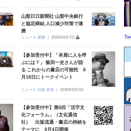
山梨日日新聞社 山梨中央銀行
と協定締結 人口減少対策で連
携
Tw
ニュース
新聞
｜
2026年8月7日
【参加受付中】「本屋に人を呼
ぶには？」 飯田一史さんが語
る これからの書店の可能性 8
月18日にトークイベント
ニュース
出版
告知
｜
2026年8月5日
【参加受付中】第6回「活字文
化フォーラム」（文化通信
社） 出版流通・書店の持続を
テーマに 9月4日開催