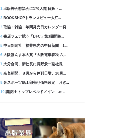
出版梓会懇親会に170人超 日販・...
BOOKSHOPトランスビュー大江...
取協・雑協 年間発売日カレンダー発...
書店フェア競う「BFC」第3回開催...
中日新聞社 福井県内の中日新聞 1...
大阪ほんま本大賞『大阪電車春秋 六...
大分合同、新社長に長野景一副社長 ...
奈良新聞、８月から休刊日増。10月...
各スポーツ紙１部売り価格改定 月ぎ...
講談社 トップレベルドメイン「.m...