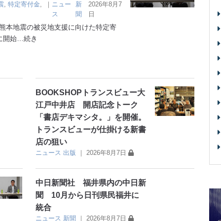
震
,
特定寄付金
,
｜
ニュー
新
2026年8月7
ス
聞
日
熊本地震の被災地支援に向けた特定寄
に開始
…続き
BOOKSHOPトランスビュー大
江戸中井店 開店記念トーク
「書店デキマシタ。」を開催。
トランスビューが仕掛ける新書
店の狙い
ニュース
出版
｜
2026年8月7日
中日新聞社 福井県内の中日新
聞 10月から日刊県民福井に
統合
ニュース
新聞
｜
2026年8月7日