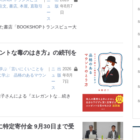
注文
,
書店
,
本屋
,
直取引
ュ
版
年8月7
8
ー
日
ス
8
書店「BOOKSHOPトランスビュー大
8
8
ガントな毒のはき方』の続刊を
8
学ぶ「言いにくいことを
｜
ニ
出
2026
8
に学ぶ 品格のあるマウン
ュ
版
年8月
ー
7日
8
ス
子さんによる『エレガントな
…続き
8
特定寄付金 9月30日まで受