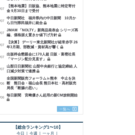
【熊本地震】日販協、熊本地震に特定寄付
/07
金 9月30日まで受付
中日新聞社 福井県内の中日新聞 10月か
/07
ら日刊県民福井に統合
JMAM 「NOLTY」新商品発表会 シリーズ再
/07
編、価格据え置きか値下げ方針
【決算】 デーリー東北新聞社が経常赤字 26
/07
年3月期、部数減・資材高が響く
出版梓会懇親会に170人超 日販・富樫社長
/07
「マージン配分見直す」
山梨日日新聞社 山梨中央銀行と協定締結 人
/07
口減少対策で連携
全国新聞販売フォーラム㏌熊本 中止を決
断 熊日会・福山会長 熊日本社・髙村販売
/06
局長「断腸の思い」
毎日新聞 宮﨑優さん起用の新CM放映開始
/06
一覧へ
【総合ランキング1〜10】
今日
今週
一ヶ月