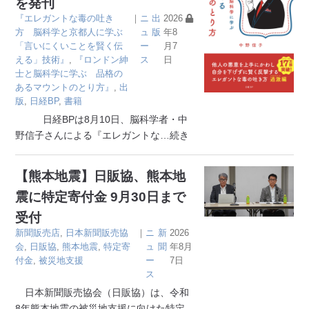
を発刊
『エレガントな毒の吐き
｜
ニ
出
2026
方 脳科学と京都人に学ぶ
ュ
版
年8
「言いにくいことを賢く伝
ー
月7
える」技術』
,
『ロンドン紳
ス
日
士と脳科学に学ぶ 品格の
あるマウントのとり方』
,
出
版
,
日経BP
,
書籍
日経BPは8月10日、脳科学者・中
野信子さんによる『エレガントな
…続き
【熊本地震】日販協、熊本地
震に特定寄付金 9月30日まで
受付
新聞販売店
,
日本新聞販売協
｜
ニ
新
2026
会
,
日販協
,
熊本地震
,
特定寄
ュ
聞
年8月
付金
,
被災地支援
ー
7日
ス
日本新聞販売協会（日販協）は、令和
8年熊本地震の被災地支援に向けた特定