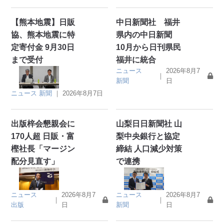
【熊本地震】日販
中日新聞社 福井
協、熊本地震に特
県内の中日新聞
定寄付金 9月30日
10月から日刊県民
まで受付
福井に統合
ニュース
2026年8月7
｜
新聞
日
ニュース
新聞
｜
2026年8月7日
出版梓会懇親会に
山梨日日新聞社 山
170人超 日販・富
梨中央銀行と協定
樫社長「マージン
締結 人口減少対策
配分見直す」
で連携
ニュース
2026年8月7
ニュース
2026年8月7
｜
｜
出版
日
新聞
日