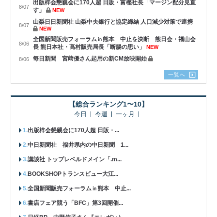
出版梓会懇親会に170人超 日販・富樫社長「マージン配分見直
8/07
す」
NEW
山梨日日新聞社 山梨中央銀行と協定締結 人口減少対策で連携
8/07
NEW
全国新聞販売フォーラム㏌熊本 中止を決断 熊日会・福山会
8/06
長 熊日本社・髙村販売局長「断腸の思い」
NEW
毎日新聞 宮﨑優さん起用の新CM放映開始
8/06
一覧へ
【総合ランキング1〜10】
今日
今週
一ヶ月
出版梓会懇親会に170人超 日販・...
中日新聞社 福井県内の中日新聞 1...
講談社 トップレベルドメイン「.m...
BOOKSHOPトランスビュー大江...
全国新聞販売フォーラム㏌熊本 中止...
書店フェア競う「BFC」第3回開催...