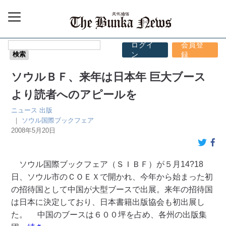
ログイ
会員登
ン
録
ソウルＢＦ、来年は日本年 巨大ブース
より読者へのアピールを
ニュース
出版
｜
ソウル国際ブックフェア
2008年5月20日
ソウル国際ブックフェア（ＳＩＢＦ）が５月14?18
日、ソウル市のＣＯＥＸで開かれ、今年から始まった初
の招待国として中国が大型ブースで出展。来年の招待国
は日本に決定しており、日本書籍出版協会も初出展し
た。 中国のブースは６００坪を占め、各州の出版集