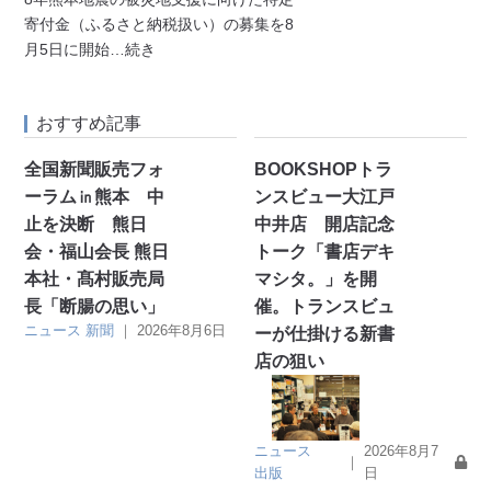
寄付金（ふるさと納税扱い）の募集を8
月5日に開始
…続き
おすすめ記事
全国新聞販売フォ
BOOKSHOPトラ
ーラム㏌熊本 中
ンスビュー大江戸
止を決断 熊日
中井店 開店記念
会・福山会長 熊日
トーク「書店デキ
本社・髙村販売局
マシタ。」を開
長「断腸の思い」
催。トランスビュ
ニュース
新聞
｜
2026年8月6日
ーが仕掛ける新書
店の狙い
ニュース
2026年8月7
｜
出版
日