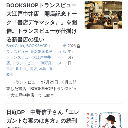
BOOKSHOPトランスビュー
大江戸中井店 開店記念トー
ク「書店デキマシタ。」を開
催。トランスビューが仕掛け
る新書店の狙い
BookCeller
,
BOOKSHOPト
｜
ニ
出
2026
ランスビュー
,
BOOKSHOP
ュ
版
年8
トランスビュー大江戸中井
ー
月7
店
,
トランスビュー
,
伊野尾
ス
日
書店
,
即注文
,
書店
,
本屋
,
直
取引
トランスビューは7月29日、6月に開
業した書店「BOOKSHOPトランスビュ
ー大江戸中井店」で
…続き
日経BP 中野信子さん『エレ
ガントな毒のはき方』の続刊