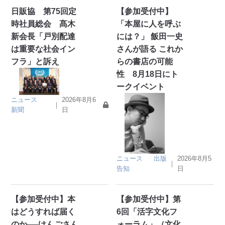
日販協 第75回定
【参加受付中】
時社員総会 髙木
「本屋に人を呼ぶ
新会長「戸別配達
には？」 飯田一史
は重要な社会イン
さんが語る これか
フラ」と訴え
らの書店の可能
性 8月18日にト
ークイベント
ニュース
2026年8月6
｜
新聞
日
ニュース
出版
2026年8月5
｜
告知
日
【参加受付中】本
【参加受付中】第
はどうすれば届く
6回「活字文化フ
のか──けんごさん
ォーラム」（文化