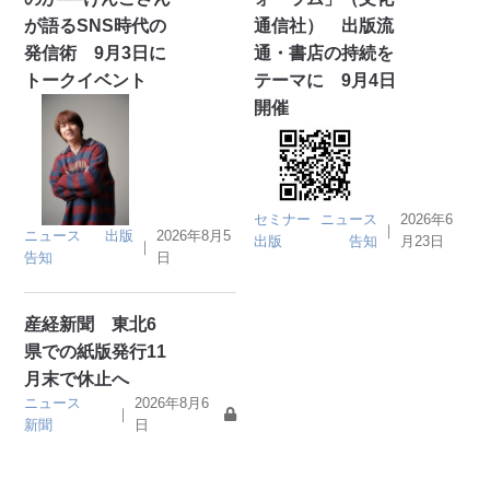
が語るSNS時代の
通信社） 出版流
発信術 9月3日に
通・書店の持続を
トークイベント
テーマに 9月4日
開催
セミナー
ニュース
2026年6
｜
ニュース
出版
2026年8月5
出版
告知
月23日
｜
告知
日
産経新聞 東北6
県での紙版発行11
月末で休止へ
ニュース
2026年8月6
｜
新聞
日