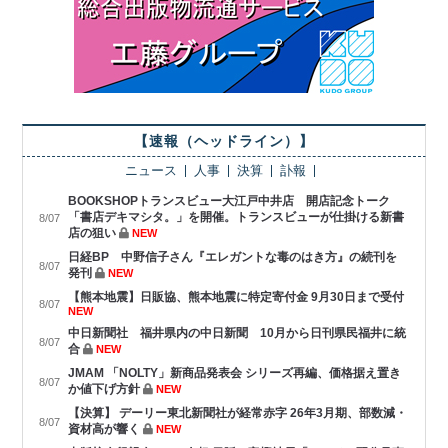
【速報（ヘッドライン）】
ニュース
人事
決算
訃報
BOOKSHOPトランスビュー大江戸中井店 開店記念トーク
「書店デキマシタ。」を開催。トランスビューが仕掛ける新書
8/07
店の狙い
NEW
日経BP 中野信子さん『エレガントな毒のはき方』の続刊を
8/07
発刊
NEW
【熊本地震】日販協、熊本地震に特定寄付金 9月30日まで受付
8/07
NEW
中日新聞社 福井県内の中日新聞 10月から日刊県民福井に統
8/07
合
NEW
JMAM 「NOLTY」新商品発表会 シリーズ再編、価格据え置き
8/07
か値下げ方針
NEW
【決算】 デーリー東北新聞社が経常赤字 26年3月期、部数減・
8/07
資材高が響く
NEW