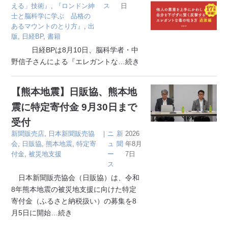
える」技術』
,
『ロンドン紳
ス
日
士と脳科学に学ぶ 品格の
あるマウントのとり方』
,
出
版
,
日経BP
,
書籍
日経BPは8月10日、脳科学者・中
野信子さんによる『エレガントな
…続き
【熊本地震】日販協、熊本地
震に特定寄付金 9月30日まで
受付
新聞販売店
,
日本新聞販売協
｜
ニ
新
2026
会
,
日販協
,
熊本地震
,
特定寄
ュ
聞
年8月
付金
,
被災地支援
ー
7日
ス
日本新聞販売協会（日販協）は、令和
8年熊本地震の被災地支援に向けた特定
寄付金（ふるさと納税扱い）の募集を8
月5日に開始
…続き