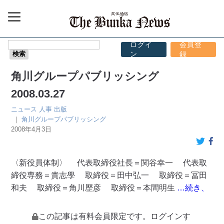
ログイ
会員登
ン
録
角川グループパブリッシング
2008.03.27
ニュース
人事
出版
｜
角川グループパブリッシング
2008年4月3日
〈新役員体制〉 代表取締役社長＝関谷幸一 代表取
締役専務＝貴志學 取締役＝田中弘一 取締役＝冨田
和夫 取締役＝角川歴彦 取締役＝本間明生
…続き、
この記事は有料会員限定です。ログインす