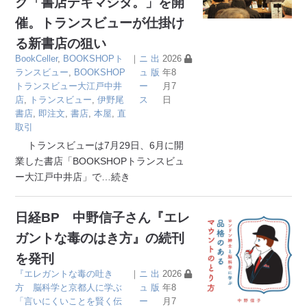
ク「書店デキマシタ。」を開
催。トランスビューが仕掛け
る新書店の狙い
BookCeller
,
BOOKSHOPト
｜
ニ
出
2026
ランスビュー
,
BOOKSHOP
ュ
版
年8
トランスビュー大江戸中井
ー
月7
店
,
トランスビュー
,
伊野尾
ス
日
書店
,
即注文
,
書店
,
本屋
,
直
取引
トランスビューは7月29日、6月に開
業した書店「BOOKSHOPトランスビュ
ー大江戸中井店」で
…続き
日経BP 中野信子さん『エレ
ガントな毒のはき方』の続刊
を発刊
『エレガントな毒の吐き
｜
ニ
出
2026
方 脳科学と京都人に学ぶ
ュ
版
年8
「言いにくいことを賢く伝
ー
月7