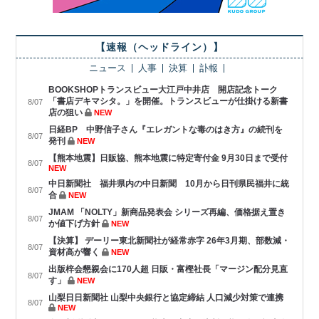
【速報（ヘッドライン）】
ニュース
人事
決算
訃報
BOOKSHOPトランスビュー大江戸中井店 開店記念トーク
「書店デキマシタ。」を開催。トランスビューが仕掛ける新書
8/07
店の狙い
NEW
日経BP 中野信子さん『エレガントな毒のはき方』の続刊を
8/07
発刊
NEW
【熊本地震】日販協、熊本地震に特定寄付金 9月30日まで受付
8/07
NEW
中日新聞社 福井県内の中日新聞 10月から日刊県民福井に統
8/07
合
NEW
JMAM 「NOLTY」新商品発表会 シリーズ再編、価格据え置き
8/07
か値下げ方針
NEW
【決算】 デーリー東北新聞社が経常赤字 26年3月期、部数減・
8/07
資材高が響く
NEW
出版梓会懇親会に170人超 日販・富樫社長「マージン配分見直
8/07
す」
NEW
山梨日日新聞社 山梨中央銀行と協定締結 人口減少対策で連携
8/07
NEW