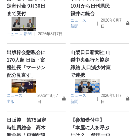
定寄付金 9月30日
10月から日刊県民
まで受付
福井に統合
ニュース
2026年8月7
｜
新聞
日
ニュース
新聞
｜
2026年8月7日
出版梓会懇親会に
山梨日日新聞社 山
170人超 日販・富
梨中央銀行と協定
樫社長「マージン
締結 人口減少対策
配分見直す」
で連携
ニュース
2026年8月7
ニュース
2026年8月7
｜
｜
出版
日
新聞
日
日販協 第75回定
【参加受付中】
時社員総会 髙木
「本屋に人を呼ぶ
新会長「戸別配達
には？」 飯田一史