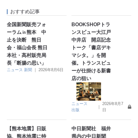
おすすめ記事
全国新聞販売フォ
BOOKSHOPトラ
ーラム㏌熊本 中
ンスビュー大江戸
止を決断 熊日
中井店 開店記念
会・福山会長 熊日
トーク「書店デキ
本社・髙村販売局
マシタ。」を開
長「断腸の思い」
催。トランスビュ
ニュース
新聞
｜
2026年8月6日
ーが仕掛ける新書
店の狙い
ニュース
2026年8月7
｜
出版
日
【熊本地震】日販
中日新聞社 福井
協、熊本地震に特
県内の中日新聞