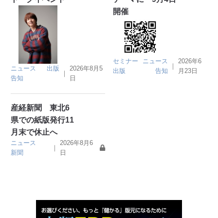
開催
セミナー
ニュース
2026年6
｜
ニュース
出版
2026年8月5
出版
告知
月23日
｜
告知
日
産経新聞 東北6
県での紙版発行11
月末で休止へ
ニュース
2026年8月6
｜
新聞
日