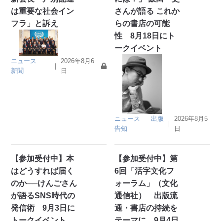
は重要な社会イン
さんが語る これか
フラ」と訴え
らの書店の可能
性 8月18日にト
ークイベント
ニュース
2026年8月6
｜
新聞
日
ニュース
出版
2026年8月5
｜
告知
日
【参加受付中】本
【参加受付中】第
はどうすれば届く
6回「活字文化フ
のか──けんごさん
ォーラム」（文化
が語るSNS時代の
通信社） 出版流
発信術 9月3日に
通・書店の持続を
トークイベント
テーマに 9月4日