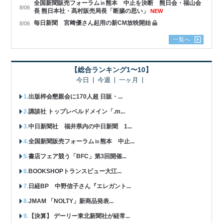
全国新聞販売フォーラム㏌熊本 中止を決断 熊日会・福山会
8/06
長 熊日本社・髙村販売局長「断腸の思い」
NEW
毎日新聞 宮﨑優さん起用の新CM放映開始
8/06
一覧へ
【総合ランキング1〜10】
今日
今週
一ヶ月
出版梓会懇親会に170人超 日販・...
講談社 トップレベルドメイン「.m...
中日新聞社 福井県内の中日新聞 1...
全国新聞販売フォーラム㏌熊本 中止...
書店フェア競う「BFC」第3回開催...
BOOKSHOPトランスビュー大江...
日経BP 中野信子さん『エレガント...
JMAM 「NOLTY」新商品発表...
【決算】 デーリー東北新聞社が経常...