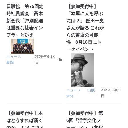
日販協 第75回定
【参加受付中】
時社員総会 髙木
「本屋に人を呼ぶ
新会長「戸別配達
には？」 飯田一史
は重要な社会イン
さんが語る これか
フラ」と訴え
らの書店の可能
性 8月18日にト
ークイベント
ニュース
2026年8月6
｜
新聞
日
ニュース
出版
2026年8月5
｜
告知
日
【参加受付中】本
【参加受付中】第
はどうすれば届く
6回「活字文化フ
のか──けんごさん
ォーラム」（文化