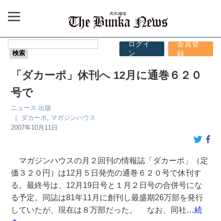
ログイ
会員登
ン
録
「ダカーポ」休刊へ 12月に通巻６２０
号で
ニュース
出版
｜
ダカーポ
,
マガジンハウス
2007年10月11日
マガジンハウスの月２回刊の情報誌「ダカーポ」（定
価３２０円）は12月５日発売の通巻６２０号で休刊す
る。最終号は、12月19日号と１月２日号の合併号にな
る予定。同誌は81年11月に創刊し最盛期26万部を発行
していたが、現在は８万部だった。 なお、同社
…続