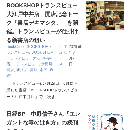
BOOKSHOPトランスビュー
大江戸中井店 開店記念トー
ク「書店デキマシタ。」を開
催。トランスビューが仕掛け
る新書店の狙い
BookCeller
,
BOOKSHOPト
｜
ニ
出
2026
ランスビュー
,
BOOKSHOP
ュ
版
年8
トランスビュー大江戸中井
ー
月7
店
,
トランスビュー
,
伊野尾
ス
日
書店
,
即注文
,
書店
,
本屋
,
直
取引
トランスビューは7月29日、6月に開
業した書店「BOOKSHOPトランスビュ
ー大江戸中井店」で
…続き
日経BP 中野信子さん『エレ
ガントな毒のはき方』の続刊