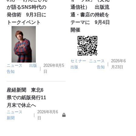
が語るSNS時代の
通信社） 出版流
発信術 9月3日に
通・書店の持続を
トークイベント
テーマに 9月4日
開催
セミナー
ニュース
2026年6
｜
ニュース
出版
2026年8月5
出版
告知
月23日
｜
告知
日
産経新聞 東北6
県での紙版発行11
月末で休止へ
ニュース
2026年8月6
｜
新聞
日