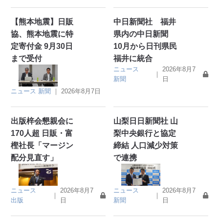
【熊本地震】日販
中日新聞社 福井
協、熊本地震に特
県内の中日新聞
定寄付金 9月30日
10月から日刊県民
まで受付
福井に統合
ニュース
2026年8月7
｜
新聞
日
ニュース
新聞
｜
2026年8月7日
出版梓会懇親会に
山梨日日新聞社 山
170人超 日販・富
梨中央銀行と協定
樫社長「マージン
締結 人口減少対策
配分見直す」
で連携
ニュース
2026年8月7
ニュース
2026年8月7
｜
｜
出版
日
新聞
日