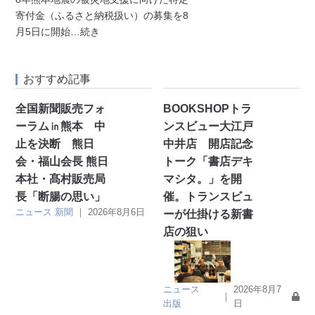
寄付金（ふるさと納税扱い）の募集を8
月5日に開始
…続き
おすすめ記事
全国新聞販売フォ
BOOKSHOPトラ
ーラム㏌熊本 中
ンスビュー大江戸
止を決断 熊日
中井店 開店記念
会・福山会長 熊日
トーク「書店デキ
本社・髙村販売局
マシタ。」を開
長「断腸の思い」
催。トランスビュ
ニュース
新聞
｜
2026年8月6日
ーが仕掛ける新書
店の狙い
ニュース
2026年8月7
｜
出版
日