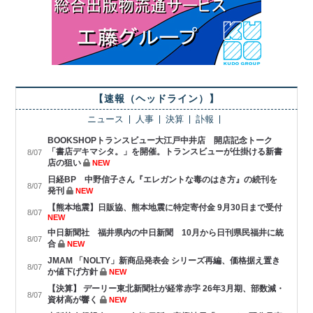
【速報（ヘッドライン）】
ニュース
人事
決算
訃報
BOOKSHOPトランスビュー大江戸中井店 開店記念トーク
「書店デキマシタ。」を開催。トランスビューが仕掛ける新書
8/07
店の狙い
NEW
日経BP 中野信子さん『エレガントな毒のはき方』の続刊を
8/07
発刊
NEW
【熊本地震】日販協、熊本地震に特定寄付金 9月30日まで受付
8/07
NEW
中日新聞社 福井県内の中日新聞 10月から日刊県民福井に統
8/07
合
NEW
JMAM 「NOLTY」新商品発表会 シリーズ再編、価格据え置き
8/07
か値下げ方針
NEW
【決算】 デーリー東北新聞社が経常赤字 26年3月期、部数減・
8/07
資材高が響く
NEW