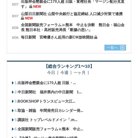
出版梓会懇親会に170人超 日販・富樫社長「マージン配分見直
8/07
す」
NEW
山梨日日新聞社 山梨中央銀行と協定締結 人口減少対策で連携
8/07
NEW
全国新聞販売フォーラム㏌熊本 中止を決断 熊日会・福山会
8/06
長 熊日本社・髙村販売局長「断腸の思い」
毎日新聞 宮﨑優さん起用の新CM放映開始
8/06
一覧へ
【総合ランキング1〜10】
今日
今週
一ヶ月
出版梓会懇親会に170人超 日販・...
中日新聞社 福井県内の中日新聞 1...
BOOKSHOPトランスビュー大江...
取協・雑協 年間発売日カレンダー発...
講談社 トップレベルドメイン「.m...
全国新聞販売フォーラム㏌熊本 中止...