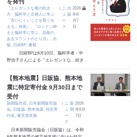
を発刊
『エレガントな毒の吐き
｜
ニ
出
2026
方 脳科学と京都人に学ぶ
ュ
版
年8
「言いにくいことを賢く伝
ー
月7
える」技術』
,
『ロンドン紳
ス
日
士と脳科学に学ぶ 品格の
あるマウントのとり方』
,
出
版
,
日経BP
,
書籍
日経BPは8月10日、脳科学者・中
野信子さんによる『エレガントな
…続き
【熊本地震】日販協、熊本地
震に特定寄付金 9月30日まで
受付
新聞販売店
,
日本新聞販売協
｜
ニ
新
2026
会
,
日販協
,
熊本地震
,
特定寄
ュ
聞
年8月
付金
,
被災地支援
ー
7日
ス
日本新聞販売協会（日販協）は、令和
8年熊本地震の被災地支援に向けた特定