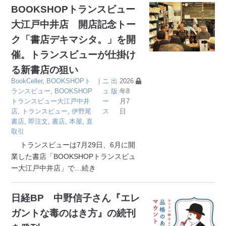
BOOKSHOPトランスビュー
大江戸中井店 開店記念トー
ク「書店デキマシタ。」を開
催。トランスビューが仕掛け
る新書店の狙い
BookCeller
,
BOOKSHOPト
｜
ニ
出
2026
ランスビュー
,
BOOKSHOP
ュ
版
年8
トランスビュー大江戸中井
ー
月7
店
,
トランスビュー
,
伊野尾
ス
日
書店
,
即注文
,
書店
,
本屋
,
直
取引
トランスビューは7月29日、6月に開
業した書店「BOOKSHOPトランスビュ
ー大江戸中井店」で
…続き
日経BP 中野信子さん『エレ
ガントな毒のはき方』の続刊