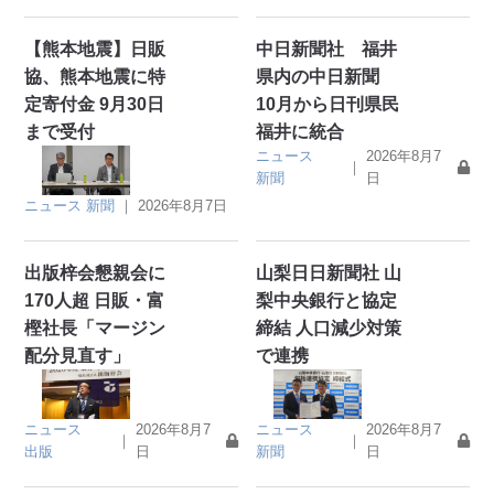
【熊本地震】日販
中日新聞社 福井
協、熊本地震に特
県内の中日新聞
定寄付金 9月30日
10月から日刊県民
まで受付
福井に統合
ニュース
2026年8月7
｜
新聞
日
ニュース
新聞
｜
2026年8月7日
出版梓会懇親会に
山梨日日新聞社 山
170人超 日販・富
梨中央銀行と協定
樫社長「マージン
締結 人口減少対策
配分見直す」
で連携
ニュース
2026年8月7
ニュース
2026年8月7
｜
｜
出版
日
新聞
日