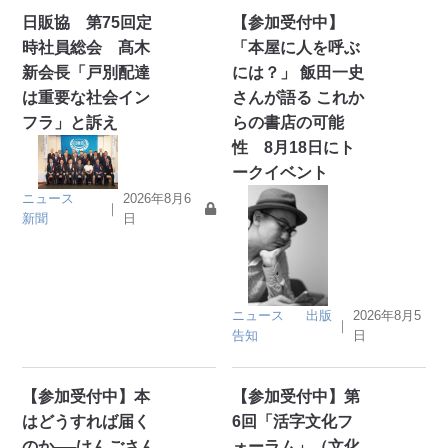
日販協 第75回定
【参加受付中】
時社員総会 髙木
「本屋に人を呼ぶ
新会長「戸別配達
には？」 飯田一史
は重要な社会イン
さんが語る これか
フラ」と訴え
らの書店の可能
性 8月18日にト
ークイベント
ニュース
2026年8月6
｜
新聞
日
ニュース
出版
2026年8月5
｜
告知
日
【参加受付中】本
【参加受付中】第
はどうすれば届く
6回「活字文化フ
のか──けんごさん
ォーラム」（文化