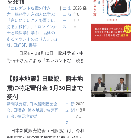
を発刊
『エレガントな毒の吐き
｜
ニ
出
2026
方 脳科学と京都人に学ぶ
ュ
版
年8
「言いにくいことを賢く伝
ー
月7
える」技術』
,
『ロンドン紳
ス
日
士と脳科学に学ぶ 品格の
あるマウントのとり方』
,
出
版
,
日経BP
,
書籍
日経BPは8月10日、脳科学者・中
野信子さんによる『エレガントな
…続き
【熊本地震】日販協、熊本地
震に特定寄付金 9月30日まで
受付
新聞販売店
,
日本新聞販売協
｜
ニ
新
2026
会
,
日販協
,
熊本地震
,
特定寄
ュ
聞
年8月
付金
,
被災地支援
ー
7日
ス
日本新聞販売協会（日販協）は、令和
8年熊本地震の被災地支援に向けた特定