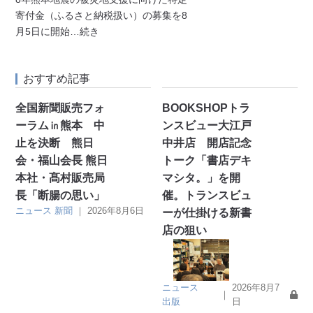
寄付金（ふるさと納税扱い）の募集を8
月5日に開始
…続き
おすすめ記事
全国新聞販売フォ
BOOKSHOPトラ
ーラム㏌熊本 中
ンスビュー大江戸
止を決断 熊日
中井店 開店記念
会・福山会長 熊日
トーク「書店デキ
本社・髙村販売局
マシタ。」を開
長「断腸の思い」
催。トランスビュ
ニュース
新聞
｜
2026年8月6日
ーが仕掛ける新書
店の狙い
ニュース
2026年8月7
｜
出版
日