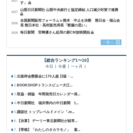
8/07
す」
山梨日日新聞社 山梨中央銀行と協定締結 人口減少対策で連携
8/07
全国新聞販売フォーラム㏌熊本 中止を決断 熊日会・福山会
8/06
長 熊日本社・髙村販売局長「断腸の思い」
毎日新聞 宮﨑優さん起用の新CM放映開始
8/06
一覧へ
【総合ランキング1〜10】
今日
今週
一ヶ月
出版梓会懇親会に170人超 日販・...
BOOKSHOPトランスビュー大江...
取協・雑協 年間発売日カレンダー発...
中日新聞社 福井県内の中日新聞 1...
講談社 トップレベルドメイン「.m...
【決算】 デーリー東北新聞社が経常...
【寄稿】「わたしのタカラモノ」 童...