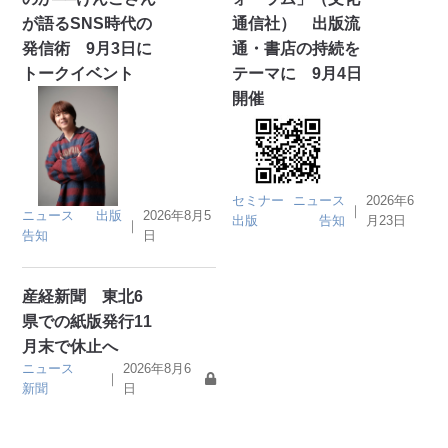
が語るSNS時代の
通信社） 出版流
発信術 9月3日に
通・書店の持続を
トークイベント
テーマに 9月4日
開催
セミナー
ニュース
2026年6
｜
ニュース
出版
2026年8月5
出版
告知
月23日
｜
告知
日
産経新聞 東北6
県での紙版発行11
月末で休止へ
ニュース
2026年8月6
｜
新聞
日