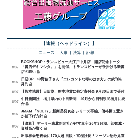
【速報（ヘッドライン）】
ニュース
人事
決算
訃報
BOOKSHOPトランスビュー大江戸中井店 開店記念トーク
「書店デキマシタ。」を開催。トランスビューが仕掛ける新書
8/07
店の狙い
日経BP 中野信子さん『エレガントな毒のはき方』の続刊を
8/07
発刊
【熊本地震】日販協、熊本地震に特定寄付金 9月30日まで受付
8/07
中日新聞社 福井県内の中日新聞 10月から日刊県民福井に統
8/07
合
JMAM 「NOLTY」新商品発表会 シリーズ再編、価格据え置き
8/07
か値下げ方針
【決算】 デーリー東北新聞社が経常赤字 26年3月期、部数減・
8/07
資材高が響く
出版梓会懇親会に170人超 日販・富樫社長「マージン配分見直