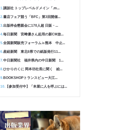
講談社 トップレベルドメイン「.m...
書店フェア競う「BFC」第3回開催...
出版梓会懇親会に170人超 日販・...
毎日新聞 宮﨑優さん起用の新CM放...
全国新聞販売フォーラム㏌熊本 中止...
産経新聞 東北6県での紙版発行11...
中日新聞社 福井県内の中日新聞 1...
ひかりのくに 岡本功社長に聞く 絵...
BOOKSHOPトランスビュー大江...
【参加受付中】「本屋に人を呼ぶには...