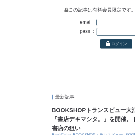
この記事は有料会員限定です
email：
pass ：
ログイン
最新記事
BOOKSHOPトランスビュー
「書店デキマシタ。」を開催。
書店の狙い
BookCeller
,
BOOKSHOPトランスビュー
,
BO