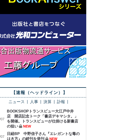
【速報（ヘッドライン）】
ニュース
人事
決算
訃報
BOOKSHOPトランスビュー大江戸中井
店 開店記念トーク「書店デキマシタ。」
/07
を開催。トランスビューが仕掛ける新書店
の狙い
NEW
日経BP 中野信子さん『エレガントな毒の
/07
はき方』の続刊を発刊
NEW