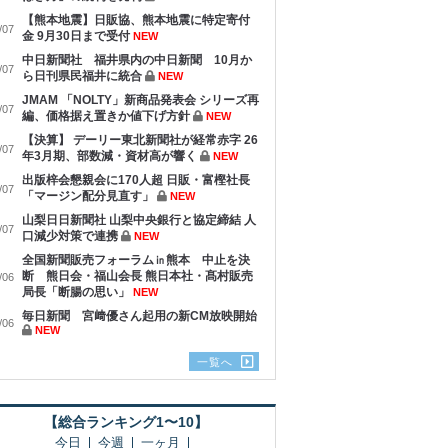
【熊本地震】日販協、熊本地震に特定寄付
/07
金 9月30日まで受付
NEW
中日新聞社 福井県内の中日新聞 10月か
/07
ら日刊県民福井に統合
NEW
JMAM 「NOLTY」新商品発表会 シリーズ再
/07
編、価格据え置きか値下げ方針
NEW
【決算】 デーリー東北新聞社が経常赤字 26
/07
年3月期、部数減・資材高が響く
NEW
出版梓会懇親会に170人超 日販・富樫社長
/07
「マージン配分見直す」
NEW
山梨日日新聞社 山梨中央銀行と協定締結 人
/07
口減少対策で連携
NEW
全国新聞販売フォーラム㏌熊本 中止を決
断 熊日会・福山会長 熊日本社・髙村販売
/06
局長「断腸の思い」
NEW
毎日新聞 宮﨑優さん起用の新CM放映開始
/06
NEW
一覧へ
【総合ランキング1〜10】
今日
今週
一ヶ月