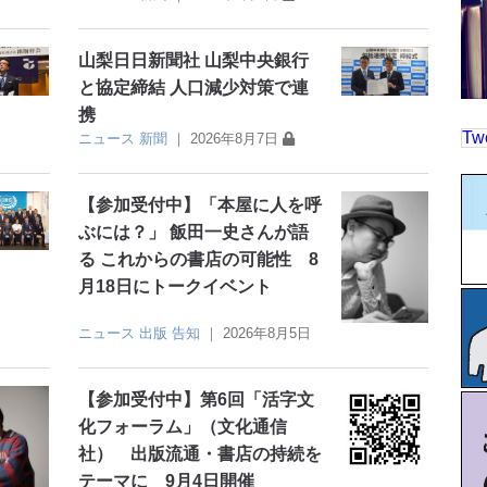
山梨日日新聞社 山梨中央銀行
と協定締結 人口減少対策で連
携
Tw
ニュース
新聞
｜
2026年8月7日
【参加受付中】「本屋に人を呼
ぶには？」 飯田一史さんが語
る これからの書店の可能性 8
月18日にトークイベント
ニュース
出版
告知
｜
2026年8月5日
【参加受付中】第6回「活字文
化フォーラム」（文化通信
社） 出版流通・書店の持続を
テーマに 9月4日開催