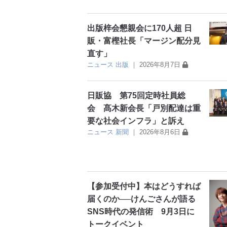
出版梓会懇親会に170人超 日
販・富樫社長「マージン配分見
直す」
ニュース
出版
｜
2026年8月7日
日販協 第75回定時社員総
会 髙木新会長「戸別配達は重
要な社会インフラ」と訴え
ニュース
新聞
｜
2026年8月6日
【参加受付中】本はどうすれば
届くのか──けんごさんが語る
SNS時代の発信術 9月3日に
トークイベント