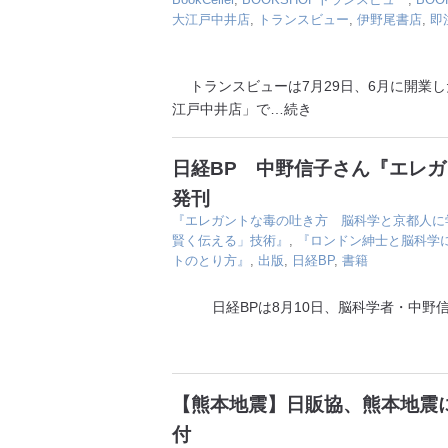
大江戸中井店
,
トランスビュー
,
伊野尾書店
,
即
トランスビューは7月29日、6月に開業した
江戸中井店」で
…続き
日経BP 中野信子さん『エレ
発刊
『エレガントな毒の吐き方 脳科学と京都人に
賢く伝える」技術』
,
『ロンドン紳士と脳科学
トのとり方』
,
出版
,
日経BP
,
書籍
日経BPは8月10日、脳科学者・中野信
【熊本地震】日販協、熊本地震に
付