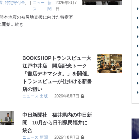
震
,
特定寄付金
,
｜
ニュー
新
2026年8月7
ス
聞
日
熊本地震の被災地支援に向けた特定寄
に開始
…続き
BOOKSHOPトランスビュー大
江戸中井店 開店記念トーク
「書店デキマシタ。」を開催。
トランスビューが仕掛ける新書
店の狙い
ニュース
出版
｜
2026年8月7日
中日新聞社 福井県内の中日新
聞 10月から日刊県民福井に
統合
ニュース
新聞
｜
2026年8月7日