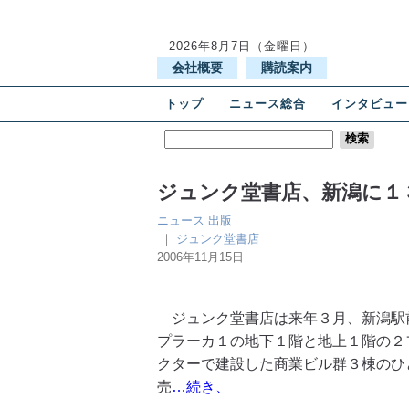
2026年8月7日（金曜日）
会社概要
購読案内
トップ
ニュース総合
インタビュー
ジュンク堂書店、新潟に１３
ニュース
出版
｜
ジュンク堂書店
2006年11月15日
ジュンク堂書店は来年３月、新潟駅
プラーカ１の地下１階と地上１階の２
クターで建設した商業ビル群３棟のひ
売
…続き、