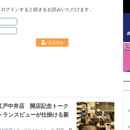
。ログインすると続きをお読みいただけます。
会員登録
大江戸中井店 開店記念トーク
8
トランスビューが仕掛ける新
8
OKSHOPトランスビュー
｜
ニ
出
2026