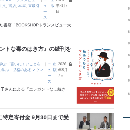
注文
,
書店
,
本屋
,
直取引
ュ
版
年8月7
8
ー
日
ス
8
書店「BOOKSHOPトランスビュー大
8
8
ガントな毒のはき方』の続刊を
8
学ぶ「言いにくいことを
｜
ニ
出
2026
8
に学ぶ 品格のあるマウン
ュ
版
年8月
ー
7日
8
ス
子さんによる『エレガントな
…続き
8
特定寄付金 9月30日まで受