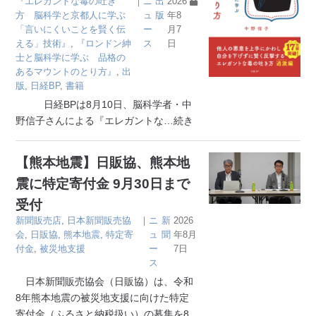
『エレガントな毒の吐き
｜
ニ
出
2026
方 脳科学と京都人に学ぶ
ュ
版
年8
「言いにくいことを賢く伝
ー
月7
える」技術』
,
『ロンドン紳
ス
日
士と脳科学に学ぶ 品格の
あるマウントのとり方』
,
出
版
,
日経BP
,
書籍
日経BPは8月10日、脳科学者・中
野信子さんによる『エレガントな
…続き
【熊本地震】日販協、熊本地
震に特定寄付金 9月30日まで
受付
新聞販売店
,
日本新聞販売協
｜
ニ
新
2026
会
,
日販協
,
熊本地震
,
特定寄
ュ
聞
年8月
付金
,
被災地支援
ー
7日
ス
日本新聞販売協会（日販協）は、令和
8年熊本地震の被災地支援に向けた特定
寄付金（ふるさと納税扱い）の募集を8