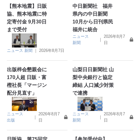
【熊本地震】日販
中日新聞社 福井
協、熊本地震に特
県内の中日新聞
定寄付金 9月30日
10月から日刊県民
まで受付
福井に統合
ニュース
2026年8月7
｜
新聞
日
ニュース
新聞
｜
2026年8月7日
出版梓会懇親会に
山梨日日新聞社 山
170人超 日販・富
梨中央銀行と協定
樫社長「マージン
締結 人口減少対策
配分見直す」
で連携
ニュース
2026年8月7
ニュース
2026年8月7
｜
｜
出版
日
新聞
日
日販協 第75回定
【参加受付中】