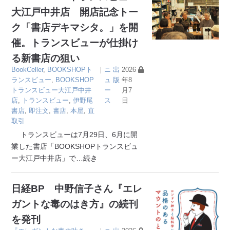
大江戸中井店 開店記念トー
ク「書店デキマシタ。」を開
催。トランスビューが仕掛け
る新書店の狙い
BookCeller
,
BOOKSHOPト
｜
ニ
出
2026
ランスビュー
,
BOOKSHOP
ュ
版
年8
トランスビュー大江戸中井
ー
月7
店
,
トランスビュー
,
伊野尾
ス
日
書店
,
即注文
,
書店
,
本屋
,
直
取引
トランスビューは7月29日、6月に開
業した書店「BOOKSHOPトランスビュ
ー大江戸中井店」で
…続き
日経BP 中野信子さん『エレ
ガントな毒のはき方』の続刊
を発刊