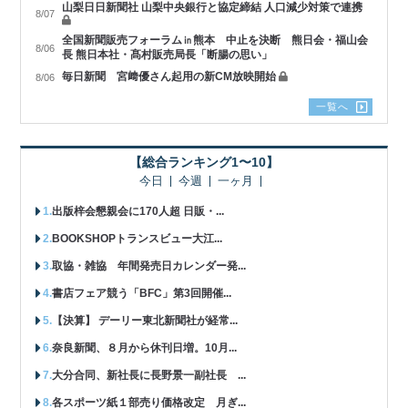
山梨日日新聞社 山梨中央銀行と協定締結 人口減少対策で連携
8/07
全国新聞販売フォーラム㏌熊本 中止を決断 熊日会・福山会
8/06
長 熊日本社・髙村販売局長「断腸の思い」
毎日新聞 宮﨑優さん起用の新CM放映開始
8/06
一覧へ
【総合ランキング1〜10】
今日
今週
一ヶ月
出版梓会懇親会に170人超 日販・...
BOOKSHOPトランスビュー大江...
取協・雑協 年間発売日カレンダー発...
書店フェア競う「BFC」第3回開催...
【決算】 デーリー東北新聞社が経常...
奈良新聞、８月から休刊日増。10月...
大分合同、新社長に長野景一副社長 ...
各スポーツ紙１部売り価格改定 月ぎ...