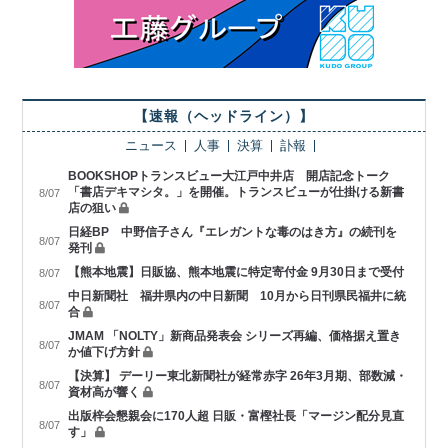
【速報（ヘッドライン）】
ニュース
人事
決算
訃報
BOOKSHOPトランスビュー大江戸中井店 開店記念トーク
「書店デキマシタ。」を開催。トランスビューが仕掛ける新書
8/07
店の狙い
日経BP 中野信子さん『エレガントな毒のはき方』の続刊を
8/07
発刊
【熊本地震】日販協、熊本地震に特定寄付金 9月30日まで受付
8/07
中日新聞社 福井県内の中日新聞 10月から日刊県民福井に統
8/07
合
JMAM 「NOLTY」新商品発表会 シリーズ再編、価格据え置き
8/07
か値下げ方針
【決算】 デーリー東北新聞社が経常赤字 26年3月期、部数減・
8/07
資材高が響く
出版梓会懇親会に170人超 日販・富樫社長「マージン配分見直
8/07
す」