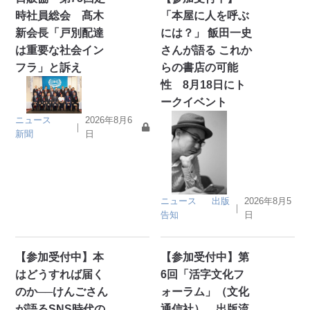
時社員総会 髙木
「本屋に人を呼ぶ
新会長「戸別配達
には？」 飯田一史
は重要な社会イン
さんが語る これか
フラ」と訴え
らの書店の可能
性 8月18日にト
ークイベント
ニュース
2026年8月6
｜
新聞
日
ニュース
出版
2026年8月5
｜
告知
日
【参加受付中】本
【参加受付中】第
はどうすれば届く
6回「活字文化フ
のか──けんごさん
ォーラム」（文化
が語るSNS時代の
通信社） 出版流