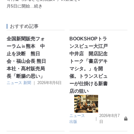
月5日に開始
…続き
おすすめ記事
全国新聞販売フォ
BOOKSHOPトラ
ーラム㏌熊本 中
ンスビュー大江戸
止を決断 熊日
中井店 開店記念
会・福山会長 熊日
トーク「書店デキ
本社・髙村販売局
マシタ。」を開
長「断腸の思い」
催。トランスビュ
ニュース
新聞
｜
2026年8月6日
ーが仕掛ける新書
店の狙い
ニュース
2026年8月7
｜
出版
日