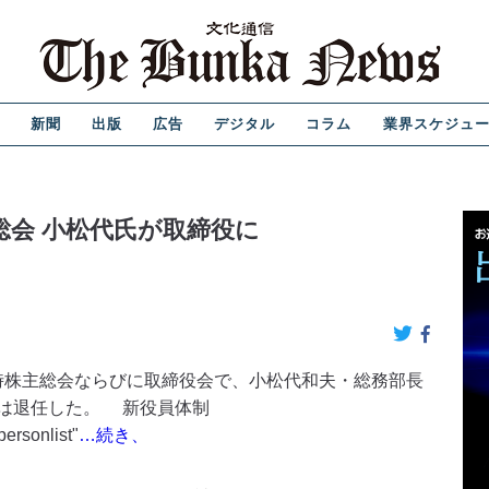
新聞
出版
広告
デジタル
コラム
業界スケジュ
総会 小松代氏が取締役に
時株主総会ならびに取締役会で、小松代和夫・総務部長
役は退任した。 新役員体制
ersonlist"
…続き、