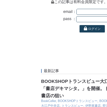
この記事は有料会員限定です
email：
pass ：
ログイン
最新記事
BOOKSHOPトランスビュー
「書店デキマシタ。」を開催。
書店の狙い
BookCeller
,
BOOKSHOPトランスビュー
,
BO
大江戸中井店
,
トランスビュー
,
伊野尾書店
,
即