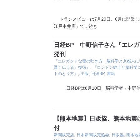
トランスビューは7月29日、6月に開業した
江戸中井店」で
…続き
日経BP 中野信子さん『エレ
発刊
『エレガントな毒の吐き方 脳科学と京都人に
賢く伝える」技術』
,
『ロンドン紳士と脳科学
トのとり方』
,
出版
,
日経BP
,
書籍
日経BPは8月10日、脳科学者・中野信
【熊本地震】日販協、熊本地震に
付
新聞販売店
,
日本新聞販売協会
,
日販協
,
熊本地