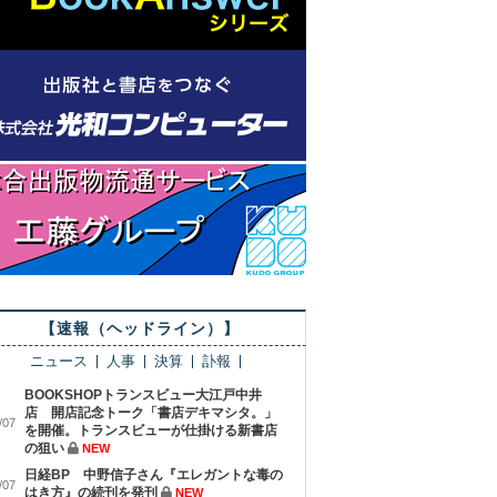
【速報（ヘッドライン）】
ニュース
人事
決算
訃報
BOOKSHOPトランスビュー大江戸中井
店 開店記念トーク「書店デキマシタ。」
/07
を開催。トランスビューが仕掛ける新書店
の狙い
NEW
日経BP 中野信子さん『エレガントな毒の
/07
はき方』の続刊を発刊
NEW