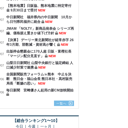
【熊本地震】日販協、熊本地震に特定寄付
/07
金 9月30日まで受付
NEW
中日新聞社 福井県内の中日新聞 10月か
/07
ら日刊県民福井に統合
NEW
JMAM 「NOLTY」新商品発表会 シリーズ再
/07
編、価格据え置きか値下げ方針
NEW
【決算】 デーリー東北新聞社が経常赤字 26
/07
年3月期、部数減・資材高が響く
NEW
出版梓会懇親会に170人超 日販・富樫社長
/07
「マージン配分見直す」
NEW
山梨日日新聞社 山梨中央銀行と協定締結 人
/07
口減少対策で連携
NEW
全国新聞販売フォーラム㏌熊本 中止を決
断 熊日会・福山会長 熊日本社・髙村販売
/06
局長「断腸の思い」
NEW
毎日新聞 宮﨑優さん起用の新CM放映開始
/06
一覧へ
【総合ランキング1〜10】
今日
今週
一ヶ月