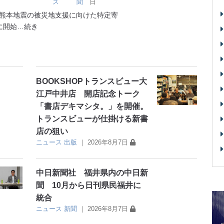
ス
聞
日
熊本地震の被災地支援に向けた特定寄
に開始
…続き
BOOKSHOPトランスビュー大
江戸中井店 開店記念トーク
「書店デキマシタ。」を開催。
トランスビューが仕掛ける新書
店の狙い
ニュース
出版
｜
2026年8月7日
中日新聞社 福井県内の中日新
聞 10月から日刊県民福井に
統合
ニュース
新聞
｜
2026年8月7日