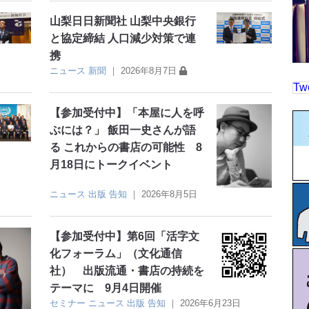
山梨日日新聞社 山梨中央銀行
と協定締結 人口減少対策で連
携
ニュース
新聞
｜
2026年8月7日
Tw
【参加受付中】「本屋に人を呼
ぶには？」 飯田一史さんが語
る これからの書店の可能性 8
月18日にトークイベント
ニュース
出版
告知
｜
2026年8月5日
【参加受付中】第6回「活字文
化フォーラム」（文化通信
社） 出版流通・書店の持続を
テーマに 9月4日開催
セミナー
ニュース
出版
告知
｜
2026年6月23日