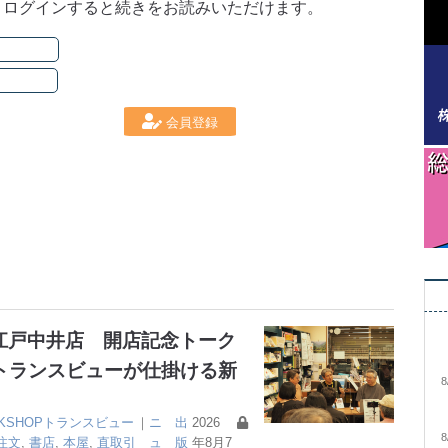
。ログインすると続きをお読みいただけます。
会員登録
大江戸中井店 開店記念トーク
トランスビューが仕掛ける新
8
OKSHOPトランスビュー
｜
ニ
出
2026
8
注文
,
書店
,
本屋
,
直取引
ュ
版
年8月7