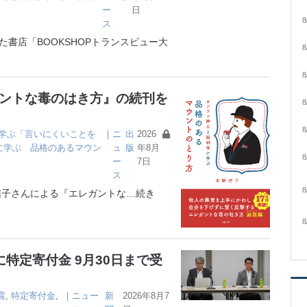
ー
日
8
ス
書店「BOOKSHOPトランスビュー大
8
8
ガントな毒のはき方』の続刊を
8
8
学ぶ「言いにくいことを
｜
ニ
出
2026
に学ぶ 品格のあるマウン
ュ
版
年8月
8
ー
7日
ス
8
子さんによる『エレガントな
…続き
8
特定寄付金 9月30日まで受
震
,
特定寄付金
,
｜
ニュー
新
2026年8月7