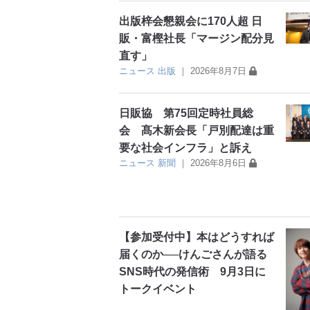
出版梓会懇親会に170人超 日
販・富樫社長「マージン配分見
直す」
ニュース
出版
｜
2026年8月7日
日販協 第75回定時社員総
会 髙木新会長「戸別配達は重
要な社会インフラ」と訴え
ニュース
新聞
｜
2026年8月6日
【参加受付中】本はどうすれば
届くのか──けんごさんが語る
SNS時代の発信術 9月3日に
トークイベント