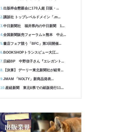
出版梓会懇親会に170人超 日販・...
講談社 トップレベルドメイン「.m...
中日新聞社 福井県内の中日新聞 1...
全国新聞販売フォーラム㏌熊本 中止...
書店フェア競う「BFC」第3回開催...
BOOKSHOPトランスビュー大江...
日経BP 中野信子さん『エレガント...
【決算】 デーリー東北新聞社が経常...
JMAM 「NOLTY」新商品発表...
産経新聞 東北6県での紙版発行11...